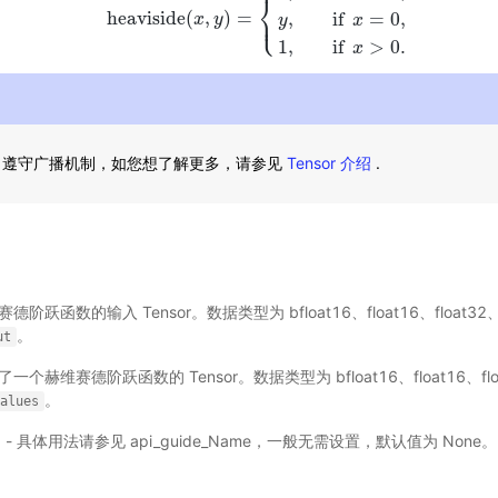
⎨
⎩
h
e
a
v
i
s
i
d
e
(
,
)
=
⎪
,
if
=
0
,
h
e
a
v
i
s
i
d
e
(
x
,
y
x
)
=
y
{
0
,
if
x
<
0
,
y
,
if
x
=
0
,
1
,
if
x
>
0.
y
x
1
,
if
>
0.
x
遵守广播机制，如您想了解更多，请参见
Tensor 介绍
.
赫维赛德阶跃函数的输入 Tensor。数据类型为 bfloat16、float16、float32、f
。
ut
决定了一个赫维赛德阶跃函数的 Tensor。数据类型为 bfloat16、float16、float
。
values
选) - 具体用法请参见
api_guide_Name
，一般无需设置，默认值为 None。