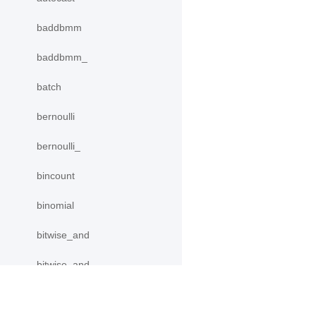
baddbmm
baddbmm_
batch
bernoulli
bernoulli_
bincount
binomial
bitwise_and
bitwise_and_
bitwise_invert