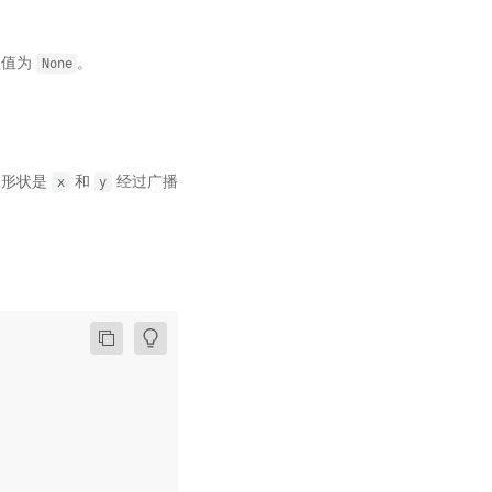
认值为
。
None
的形状是
和
经过广播
x
y