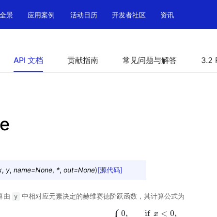
全景
应用案例
活动日历
开发者社区
资讯
API 文档
贡献指南
常见问题与解答
3.2 
de
x
,
y
,
name
=
None
,
*
,
out
=
None
)
[源代码]
算由
中相对应元素决定的赫维赛德阶跃函数，其计算公式为
y
⎧
⎪
0
,
if
<
0
,
x