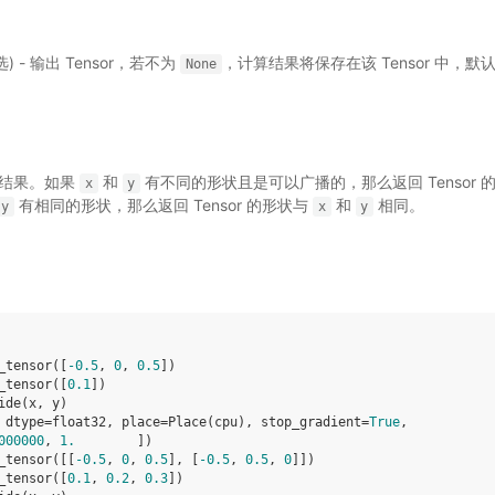
选) - 输出 Tensor，若不为
，计算结果将保存在该 Tensor 中，默
None
的结果。如果
和
有不同的形状且是可以广播的，那么返回 Tensor 
x
y
有相同的形状，那么返回 Tensor 的形状与
和
相同。
y
x
y
_tensor
([
-
0.5
,
0
,
0.5
])
_tensor
([
0.1
])
ide
(
x
,
y
)
 dtype=float32, place=Place(cpu), stop_gradient=
True
,
000000
, 
1.
        ])
_tensor
([[
-
0.5
,
0
,
0.5
],
[
-
0.5
,
0.5
,
0
]])
_tensor
([
0.1
,
0.2
,
0.3
])