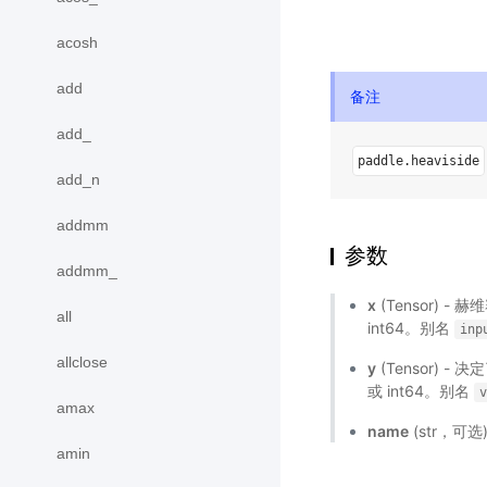
acosh
add
备注
add_
paddle.heaviside
add_n
addmm
参数
addmm_
x
(Tensor) - 
all
int64。别名
inp
allclose
y
(Tensor) - 
或 int64。别名
amax
name
(str，可
amin