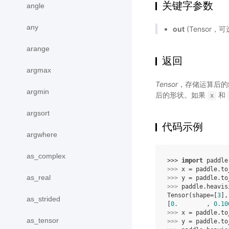
关键字参数
angle
any
out
(Tensor，可
arange
返回
argmax
Tensor
，存储运算后
argmin
后的形状。如果
和
x
argsort
代码示例
argwhere
as_complex
>>> 
import
paddle
>>> 
x
=
paddle
.
to
as_real
>>> 
y
=
paddle
.
to
>>> 
paddle
.
heavis
Tensor(shape=[
3
],
as_strided
[
0.
        , 
0.10
>>> 
x
=
paddle
.
to
as_tensor
>>> 
y
=
paddle
.
to