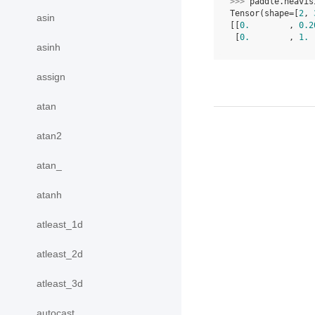
>>> 
paddle
.
heavis
Tensor(shape=[
2
, 
asin
[[
0.
        , 
0.2
 [
0.
        , 
1.
 
asinh
assign
atan
atan2
atan_
atanh
atleast_1d
atleast_2d
atleast_3d
autocast