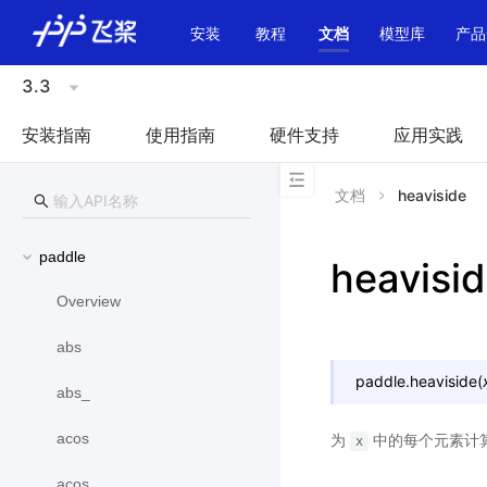
\u200E
安装
教程
文档
模型库
产品
3.3
安装指南
使用指南
硬件支持
应用实践
文档
heaviside
paddle
heavisi
Overview
abs
paddle.
heaviside
(
abs_
acos
为
中的每个元素计
x
acos_