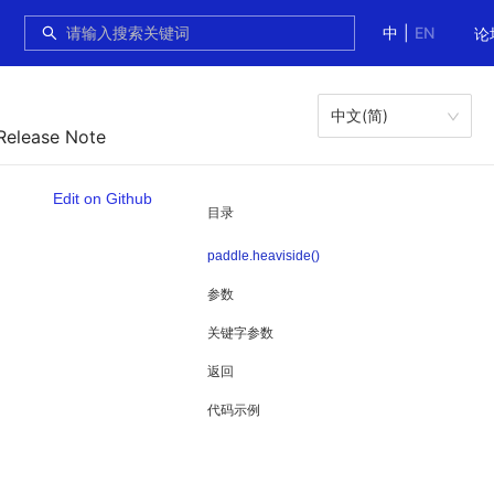
中
|
EN
论
中文(简)
Release Note
Edit on Github
目录
paddle.heaviside()
参数
关键字参数
返回
代码示例