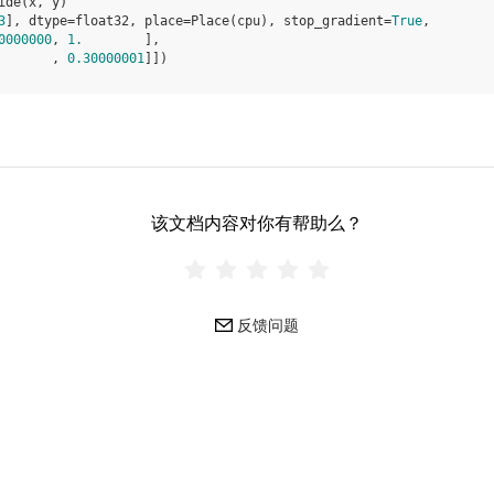
ide
(
x
,
y
)
3
], dtype=float32, place=Place(cpu), stop_gradient=
True
,
0000000
, 
1.
        ],
       , 
0.30000001
]])
该文档内容对你有帮助么？
反馈问题