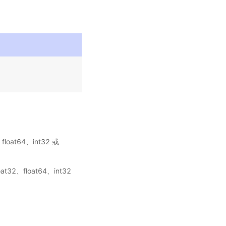
loat64、int32 或
32、float64、int32