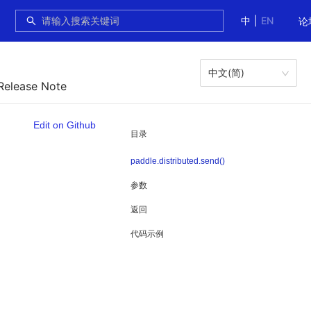
中
|
EN
论
中文(简)
Release Note
Edit on Github
目录
paddle.distributed.send()
参数
返回
代码示例