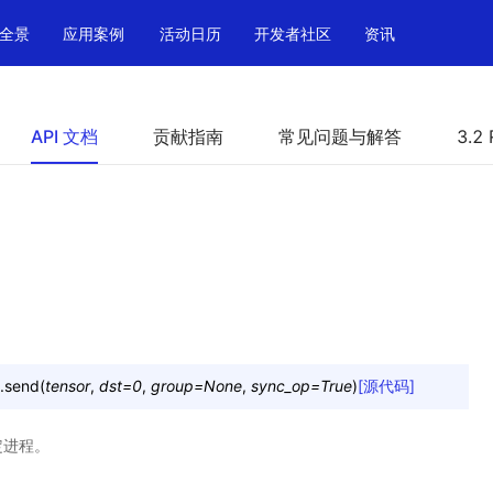
全景
应用案例
活动日历
开发者社区
资讯
API 文档
贡献指南
常见问题与解答
3.2 
.
send
(
tensor
,
dst
=
0
,
group
=
None
,
sync_op
=
True
)
[源代码]
指定进程。