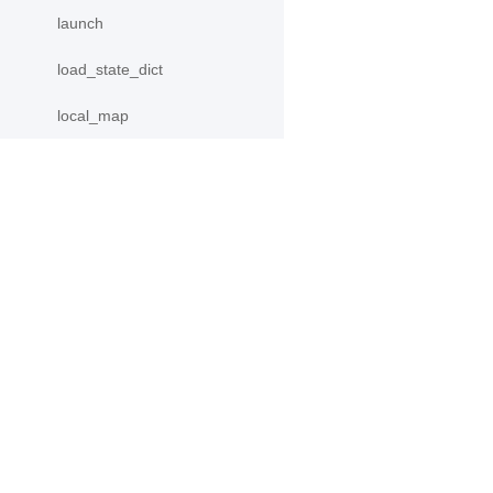
launch
load_state_dict
local_map
LocalLayer
new_group
产品
资源
ParallelEnv
parallelize
PaddleHub
安装
Partial
Paddle Lite
教程
更多
文档
Placement
模型库
PrepareLayerInput
应用案例
PrepareLayerOutput