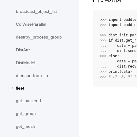
broadcast_object_list
>>> 
import
paddle
ColWiseParallel
>>> 
import
paddle
>>> 
dist
.
init_par
destroy_process_group
>>> 
if
dist
.
get_r
... 
data
=
pa
DistAttr
... 
dist
.
send
>>> 
else
:
... 
data
=
pa
DistModel
... 
dist
.
recv
>>> 
print
(
data
)
dtensor_from_fn
>>> 
# [7, 8, 9] (
fleet
get_backend
get_group
get_mesh