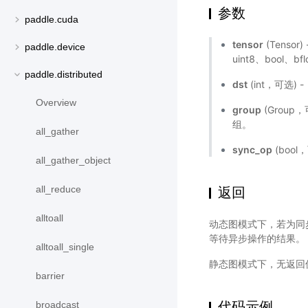
参数
paddle.cuda
tensor
(Tensor
paddle.device
uint8、bool、bf
paddle.distributed
dst
(int，可选)
Overview
group
(Grou
组。
all_gather
sync_op
(boo
all_gather_object
all_reduce
返回
alltoall
动态图模式下，若为同
等待异步操作的结果。
alltoall_single
静态图模式下，无返回
barrier
代码示例
broadcast