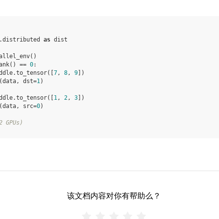
.distributed
as
dist
allel_env
()
ank
()
==
0
:
ddle
.
to_tensor
([
7
,
8
,
9
])
(
data
,
dst
=
1
)
ddle
.
to_tensor
([
1
,
2
,
3
])
(
data
,
src
=
0
)
2 GPUs)
该文档内容对你有帮助么？