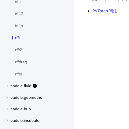
irfft
PyTorch 写法
irfft2
irfftn
rfft
rfft2
rfftfreq
rfftn
paddle.fluid
paddle.geometric
paddle.hub
paddle.incubate