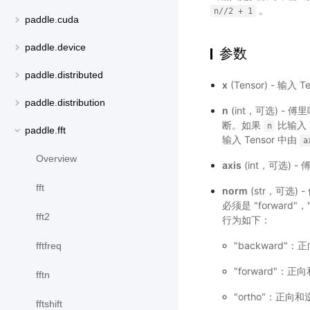
。
n//2
+
1
paddle.cuda
paddle.device
参数
paddle.distributed
x
(Tensor) - 输
paddle.distribution
n
(int，可选) -
断。如果
比输入 
n
paddle.fft
输入 Tensor 中由
a
Overview
axis
(int，可选)
fft
norm
(str，可选
必须是 "forward"
fft2
行为如下：
"backward
fftfreq
"forward"
fftn
"ortho"：正
fftshift