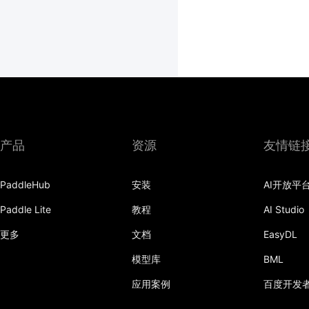
产品
资源
友情链
PaddleHub
安装
AI开放平
Paddle Lite
教程
AI Studio
更多
文档
EasyDL
模型库
BML
应用案例
百度开发