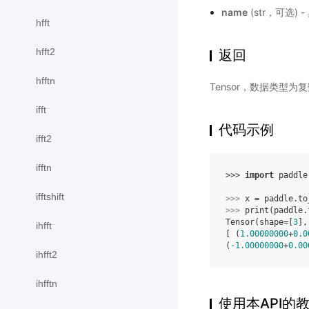
name
(str，可选)
hfft
hfft2
返回
hfftn
Tensor，数据类型为
ifft
代码示例
ifft2
ifftn
>>> 
import
paddle
ifftshift
>>> 
x
=
paddle
.
to
>>> 
print
(
paddle
.
Tensor(shape=[
3
],
ihfft
[ (
1.00000000
+
0.0
(
-1.00000000
+
0.00
ihfft2
ihfftn
使用本API的