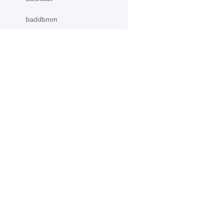
baddbmm
baddbmm_
batch
产品
资源
bernoulli
bernoulli_
PaddleHub
安装
bincount
Paddle Lite
教程
更多
文档
binomial
模型库
bitwise_and
应用案例
bitwise_and_
bitwise_invert