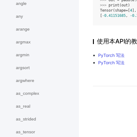
angle
>>> 
print
(
out
)
Tensor(shape=[
4
],
[
-0.41151685
, 
-0.
any
arange
使用本API的
argmax
argmin
PyTorch 写法
PyTorch 写法
argsort
argwhere
as_complex
as_real
as_strided
as_tensor