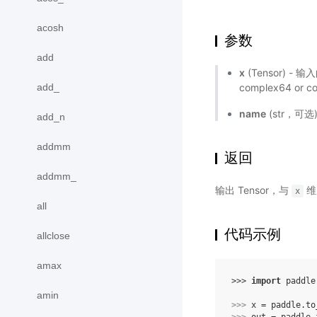
acosh
参数
add
x
(Tensor) - 输入的
complex64 or 
add_
name
(str，可
add_n
addmm
返回
addmm_
输出 Tensor，与
维
x
all
代码示例
allclose
amax
>>> 
import
paddle
amin
>>> 
x
=
paddle
.
to
>>> 
out
=
paddle
.