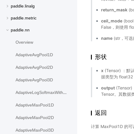
paddle.linalg
return_mask
(b
paddle.metric
ceil_mode
(boo
False，则使用 f
paddle.nn
name
(str，可
Overview
AdaptiveAvgPool1D
形状
AdaptiveAvgPool2D
x
(Tensor) 
据类型为 float32 
AdaptiveAvgPool3D
output
(Tens
AdaptiveLogSoftmaxWithLoss
Tensor。其数据
AdaptiveMaxPool1D
返回
AdaptiveMaxPool2D
计算 MaxPool1D 
AdaptiveMaxPool3D