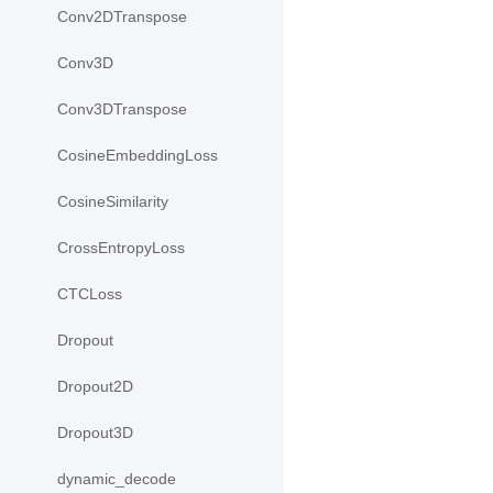
Conv2DTranspose
Conv3D
Conv3DTranspose
CosineEmbeddingLoss
CosineSimilarity
CrossEntropyLoss
CTCLoss
Dropout
Dropout2D
Dropout3D
dynamic_decode