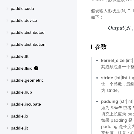
paddle.cuda
假设输入形状是(N, C, 
如下：
paddle.device
(
,
O
u
t
p
u
t
N
i
paddle.distributed
paddle.distribution
参数
paddle.fft
kernel_size
(int
其必须包含一个
paddle.fluid
stride
(int|lis
paddle.geometric
含一个整数，最终池
为 stride。
paddle.hub
padding
(str|
paddle.incubate
须为
SAME
或者
填充上长度为 pad
paddle.io
如果 paddin
padding 是长
paddle.jit
充长度。注意：在 ba