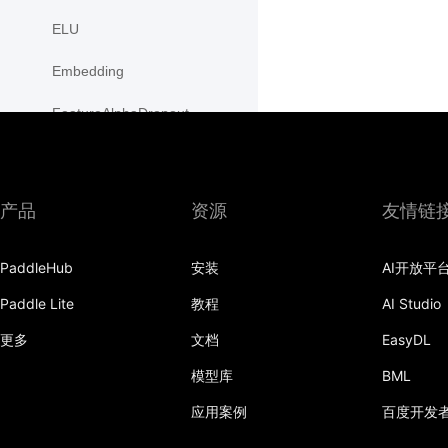
ELU
Embedding
FeatureAlphaDropout
Flatten
Fold
产品
资源
友情链
FractionalMaxPool2D
PaddleHub
安装
AI开放平
FractionalMaxPool3D
Paddle Lite
教程
AI Studio
functional
更多
文档
EasyDL
GaussianNLLLoss
模型库
BML
GELU
应用案例
百度开发
GLU