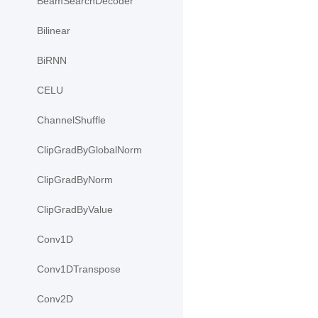
BeamSearchDecoder
Bilinear
BiRNN
CELU
ChannelShuffle
ClipGradByGlobalNorm
ClipGradByNorm
ClipGradByValue
Conv1D
Conv1DTranspose
Conv2D