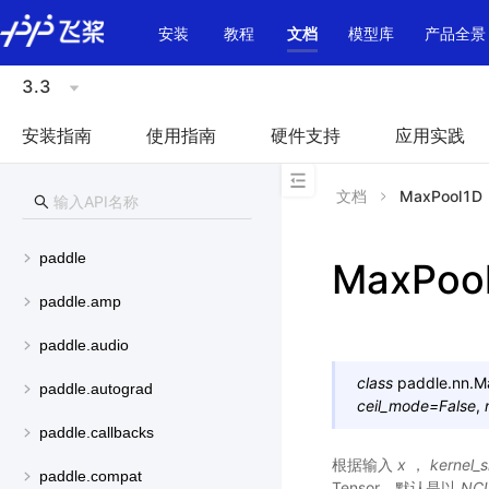
\u200E
安装
教程
文档
模型库
产品全景
3.3
安装指南
使用指南
硬件支持
应用实践
文档
MaxPool1D
paddle
MaxPoo
paddle.amp
paddle.audio
class
paddle.nn.
M
paddle.autograd
ceil_mode
=
False
,
paddle.callbacks
根据输入
x
，
kernel_s
paddle.compat
Tensor，默认是以
NC