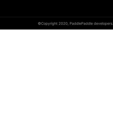
GroupNorm
GRU
©Copyright 2020, PaddlePaddle developers
GRUCell
Hardshrink
Hardsigmoid
Hardswish
Hardtanh
HingeEmbeddingLoss
HSigmoidLoss
Identity