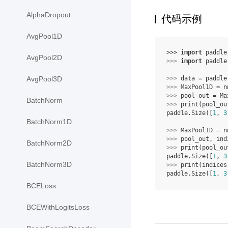
AlphaDropout
代码示例
AvgPool1D
>>> 
import
paddle
AvgPool2D
>>> 
import
paddle
AvgPool3D
>>> 
data
=
paddle
>>> 
MaxPool1D
=
n
>>> 
pool_out
=
Ma
BatchNorm
>>> 
print
(
pool_ou
paddle.Size([
1
, 
3
BatchNorm1D
>>> 
MaxPool1D
=
n
>>> 
pool_out
,
ind
BatchNorm2D
>>> 
print
(
pool_ou
paddle.Size([
1
, 
3
BatchNorm3D
>>> 
print
(
indices
paddle.Size([
1
, 
3
BCELoss
BCEWithLogitsLoss