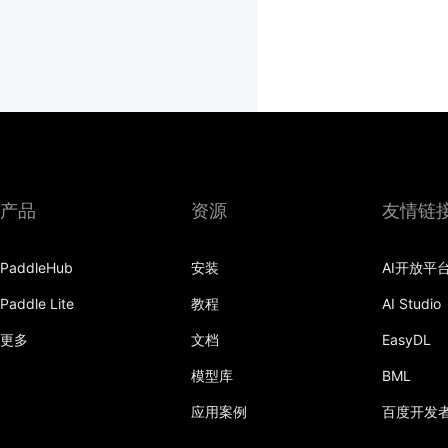
产品
资源
友情链
PaddleHub
安装
AI开放平
Paddle Lite
教程
AI Studio
更多
文档
EasyDL
模型库
BML
应用案例
百度开发