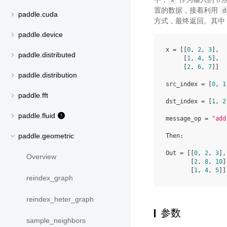
x
置的数据，接着利用
d
paddle.cuda
方式，最终返回。其中
paddle.device
x = [[
0
, 
2
, 
3
],

paddle.distributed
     [
1
, 
4
, 
5
],

     [
2
, 
6
, 
7
]]

paddle.distribution
src_index = [
0
, 
1
paddle.fft
dst_index = [
1
, 
2
paddle.fluid
message_op = 
"add
paddle.geometric
Then:

Out = [[
0
, 
2
, 
3
],

Overview
       [
2
, 
8
, 
10
]
       [
1
, 
4
, 
5
reindex_graph
reindex_heter_graph
参数
sample_neighbors