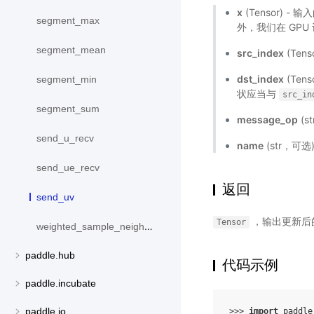
x
(Tensor) - 
segment_max
外，我们在 GPU 
segment_mean
src_index
(Tens
dst_index
(Ten
segment_min
状应当与
src_in
segment_sum
message_op
(s
send_u_recv
name
(str，可
send_ue_recv
返回
send_uv
，输出更新后
Tensor
weighted_sample_neighbors
paddle.hub
代码示例
paddle.incubate
paddle.io
>>> 
import
paddle