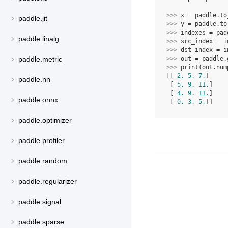
>>> 
x
=
paddle
.
to
paddle.jit
>>> 
y
=
paddle
.
to
>>> 
indexes
=
pad
paddle.linalg
>>> 
src_index
=
i
>>> 
dst_index
=
i
>>> 
out
=
paddle
.
paddle.metric
>>> 
print
(
out
.
num
[[ 
2.
5.
7.
]
paddle.nn
 [ 
5.
9.
11.
]
 [ 
4.
9.
11.
]
paddle.onnx
 [ 
0.
3.
5.
]]
paddle.optimizer
paddle.profiler
paddle.random
paddle.regularizer
paddle.signal
paddle.sparse