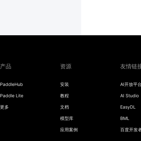
产品
资源
友情链
PaddleHub
安装
AI开放平
Paddle Lite
教程
AI Studio
更多
文档
EasyDL
模型库
BML
应用案例
百度开发