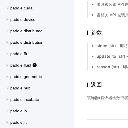
修改被装饰 API 
paddle.cuda
当相关 API 被调
paddle.device
paddle.distributed
参数
paddle.distribution
since
(str) 
paddle.fft
update_to
(str)
paddle.fluid
reason
(str) 
paddle.geometric
返回
paddle.hub
装饰器(装饰器函数或者
paddle.incubate
paddle.io
paddle.jit