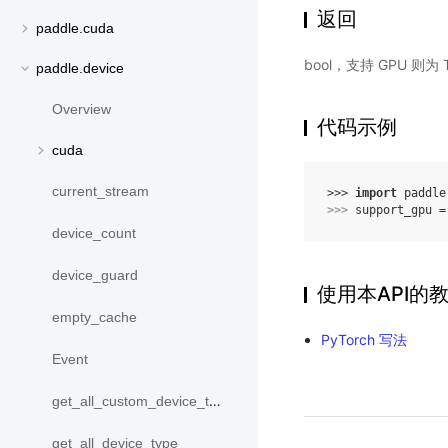
返回
paddle.cuda
bool，支持 GPU 则为 
paddle.device
Overview
代码示例
cuda
current_stream
>>> 
import
paddle
>>> 
support_gpu
=
device_count
device_guard
使用本API的
empty_cache
PyTorch 写法
Event
get_all_custom_device_type
get_all_device_type