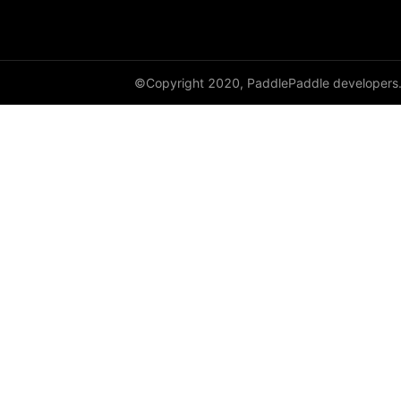
paddle.version
paddle.vision
©Copyright 2020, PaddlePaddle developers