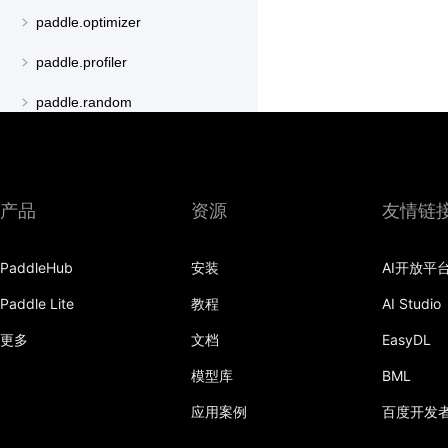
paddle.optimizer
paddle.profiler
paddle.random
paddle.regularizer
paddle.signal
产品
资源
友情链
paddle.sparse
paddle.special
PaddleHub
安装
AI开放平
paddle.static
Paddle Lite
教程
AI Studio
更多
文档
EasyDL
paddle.sysconfig
模型库
BML
paddle.text
应用案例
百度开发
paddle.utils