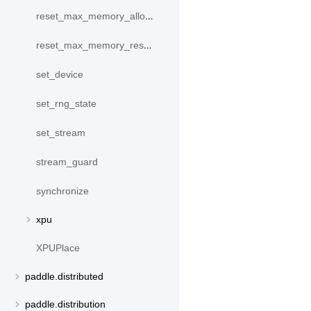
reset_max_memory_allocated
reset_max_memory_reserved
set_device
set_rng_state
set_stream
stream_guard
synchronize
xpu
XPUPlace
paddle.distributed
paddle.distribution