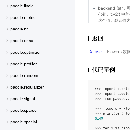
paddle.linalg
backend
(str，
{'pil'，'cv
paddle.metric
这个值。默认值
paddle.nn
返回
paddle.onnx
Dataset
，Flowers 
paddle.optimizer
paddle.profiler
代码示例
paddle.random
paddle.regularizer
>>> 
import
iterto
>>> 
import
paddle
paddle.signal
>>> 
from
paddle.v
>>> 
flowers
=
Flo
paddle.sparse
>>> 
print
(
len
(
flo
6149
paddle.special
>>> 
for
i
in
rang