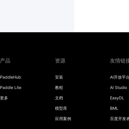
产品
资源
友情链
PaddleHub
安装
AI开放平
Paddle Lite
教程
AI Studio
更多
文档
EasyDL
模型库
BML
应用案例
百度开发