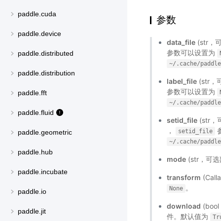
paddle.cuda
参数
paddle.device
data_file
(str
参数可以设置为
paddle.distributed
~/.cache/paddl
paddle.distribution
label_file
(str
参数可以设置为
paddle.fft
~/.cache/paddl
paddle.fluid
setid_file
(str
，
setid_file
paddle.geometric
~/.cache/paddl
paddle.hub
mode
(str，可选)
paddle.incubate
transform
(Ca
。
None
paddle.io
download
(boo
paddle.jit
件。默认值为
Tr