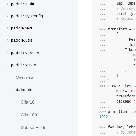
... 
img
,
labe
paddle.static
... 
# do some
... 
print
(
typ
paddle.sysconfig
... 
# <class 
paddle.text
>>> 
transform
=
T
... 
[
... 
T
.
Res
paddle.utils
... 
T
.
ToT
... 
T
.
Nor
paddle.version
... 
m
... 
s
paddle.vision
... 
t
... 
),
... 
]
Overview
... 
)
>>> 
flowers_test
datasets
... 
mode
=
"tes
... 
transform
... 
backend
=
"
Cifar10
... 
)
>>> 
print
(
len
(
flo
Cifar100
1020
DatasetFolder
>>> 
for
img
,
labe
... 
# do some