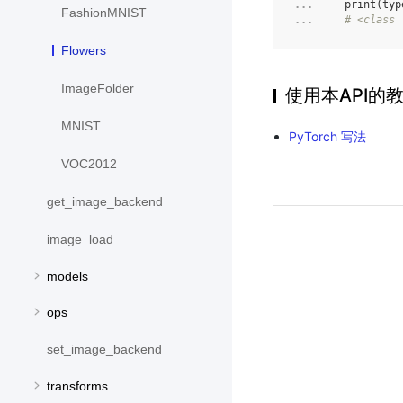
... 
print
(
typ
FashionMNIST
... 
# <class 
Flowers
ImageFolder
使用本API的
MNIST
PyTorch 写法
VOC2012
get_image_backend
image_load
models
ops
set_image_backend
transforms