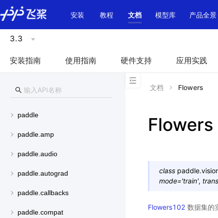
\u200E
安装
教程
文档
模型库
产品全景
3.3
安装指南
使用指南
硬件支持
应用实践
文档
Flowers
paddle
Flowers
paddle.amp
paddle.audio
class
paddle.visio
paddle.autograd
mode
=
'train'
,
tran
paddle.callbacks
Flowers102
数据集的
paddle.compat