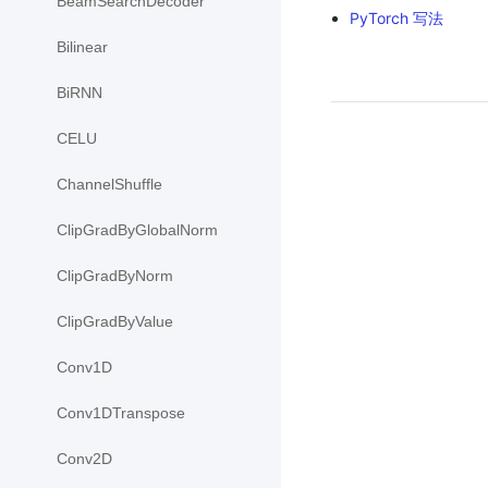
BeamSearchDecoder
PyTorch 写法
Bilinear
BiRNN
CELU
ChannelShuffle
ClipGradByGlobalNorm
ClipGradByNorm
ClipGradByValue
Conv1D
Conv1DTranspose
Conv2D