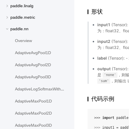
paddle.linalg
形状
paddle.metric
input1
(Tenso
paddle.nn
为：float32、flo
Overview
input2
(Tenso
为：float32、flo
AdaptiveAvgPool1D
label
(Tensor)
AdaptiveAvgPool2D
output
(Tensor)
是
，则输
'none'
AdaptiveAvgPool3D
，则输出 L
'sum'
AdaptiveLogSoftmaxWithLoss
代码示例
AdaptiveMaxPool1D
AdaptiveMaxPool2D
>>> 
import
paddle
AdaptiveMaxPool3D
>>> 
input1
=
padd