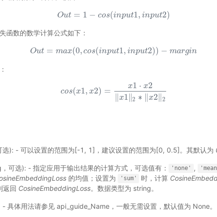
=
1
−
(
1
,
2
)
O
u
t
O
u
t
=
1
−
c
c
o
o
s
s
(
i
n
i
p
n
u
p
t
u
1
,
t
i
n
p
i
u
n
t
2
p
)
u
t
则该损失函数的数学计算公式如下：
=
(
0
,
(
1
,
2
)
)
−
O
u
t
O
m
u
t
=
a
m
x
a
x
(
0
c
,
o
c
s
o
s
i
(
n
i
n
p
p
u
u
t
t
1
,
i
n
i
p
n
u
p
t
u
2
t
)
)
−
m
a
r
g
m
i
n
a
r
g
i
n
下：
1
⋅
2
x
x
(
1
,
2
)
=
c
o
c
s
o
s
x
(
x
1
,
x
x
2
)
=
x
1
⋅
x
2
‖
x
1
‖
2
∗
‖
x
2
‖
2
∥
1
∥
∗
∥
2
∥
x
x
2
2
，可选): - 可以设置的范围为[-1, 1]，建议设置的范围为[0, 0.5]。其默认为
ring，可选): - 指定应用于输出结果的计算方式，可选值有：
,
'none'
'mean
osineEmbeddingLoss
的均值；设置为
时，计算
CosineEmbedd
'sum'
则返回
CosineEmbeddingLoss
。数据类型为 string。
选) - 具体用法请参见
api_guide_Name
，一般无需设置，默认值为 None。