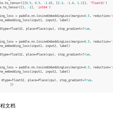
le
.
to_tensor
([[
0.5
,
0.5
,
-
1.8
],
[
2.3
,
-
1.4
,
1.1
]],
'float32'
)
e
.
to_tensor
([
1
,
-
1
],
'int64'
)
ing_loss
=
paddle
.
nn
.
CosineEmbeddingLoss
(
margin
=
0.5
,
reduction
=
'
ne_embedding_loss
(
input1
,
input2
,
label
)
dtype=float32, place=Place(cpu), stop_gradient=
True
,
ing_loss
=
paddle
.
nn
.
CosineEmbeddingLoss
(
margin
=
0.5
,
reduction
=
'
ne_embedding_loss
(
input1
,
input2
,
label
)
dtype=float32, place=Place(cpu), stop_gradient=
True
,
ing_loss
=
paddle
.
nn
.
CosineEmbeddingLoss
(
margin
=
0.5
,
reduction
=
'
ne_embedding_loss
(
input1
,
input2
,
label
)
 dtype=float32, place=Place(cpu), stop_gradient=
True
,
      ])
教程文档