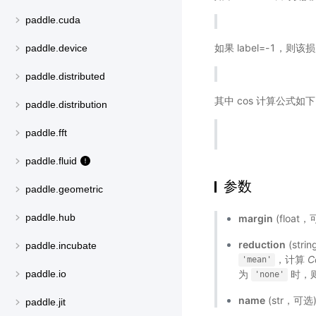
paddle.cuda
如果 label=-1，
paddle.device
paddle.distributed
其中 cos 计算公式如
paddle.distribution
paddle.fft
paddle.fluid
参数
paddle.geometric
paddle.hub
margin
(float
reduction
(st
paddle.incubate
，计算
C
'mean'
为
时，
paddle.io
'none'
name
(str，可
paddle.jit