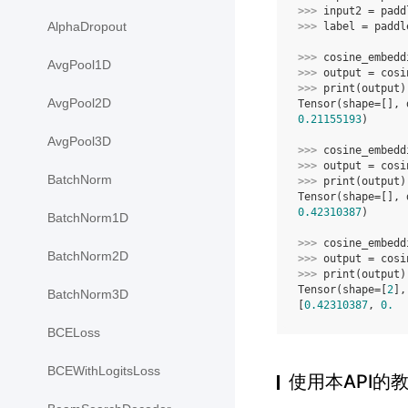
>>> 
input2
=
padd
AlphaDropout
>>> 
label
=
paddl
>>> 
cosine_embedd
AvgPool1D
>>> 
output
=
cosi
>>> 
print
(
output
)
AvgPool2D
Tensor(shape=[], 
0.21155193
)
AvgPool3D
>>> 
cosine_embedd
>>> 
output
=
cosi
BatchNorm
>>> 
print
(
output
)
Tensor(shape=[], 
0.42310387
)
BatchNorm1D
>>> 
cosine_embedd
BatchNorm2D
>>> 
output
=
cosi
>>> 
print
(
output
)
Tensor(shape=[
2
],
BatchNorm3D
[
0.42310387
, 
0.
  
BCELoss
BCEWithLogitsLoss
使用本API的