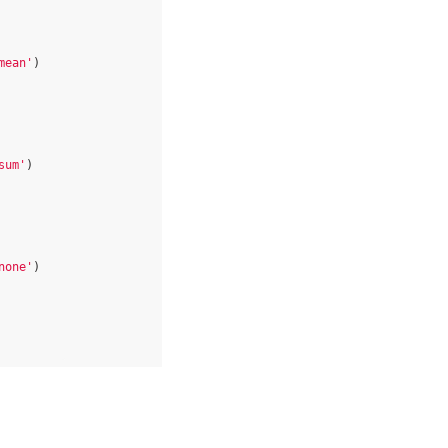
mean'
)
sum'
)
none'
)