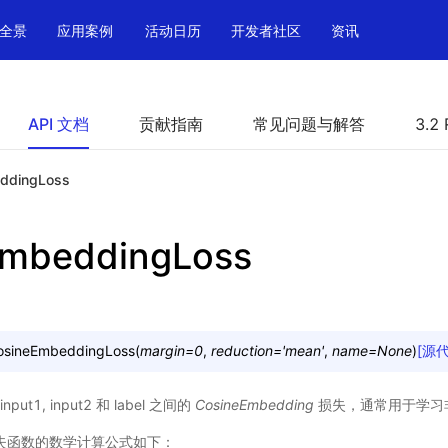
全景
应用案例
活动日历
开发者社区
资讯
API 文档
贡献指南
常见问题与解答
3.2 
ddingLoss
EmbeddingLoss
osineEmbeddingLoss
(
margin
=
0
,
reduction
=
'mean'
,
name
=
None
)
[源
t1, input2 和 label 之间的
CosineEmbedding
损失，通常用于学习
该损失函数的数学计算公式如下：