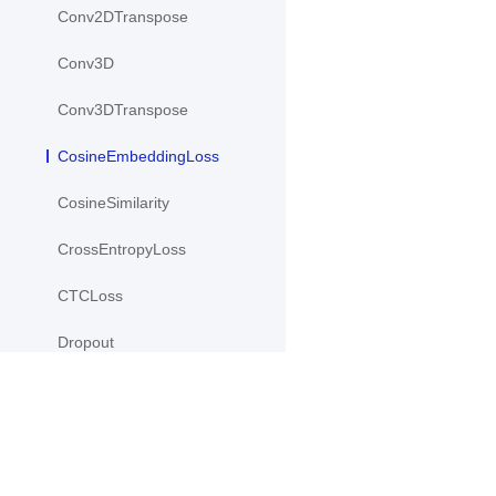
Conv2DTranspose
Conv3D
Conv3DTranspose
CosineEmbeddingLoss
CosineSimilarity
CrossEntropyLoss
CTCLoss
Dropout
Dropout2D
Dropout3D
产品
资源
dynamic_decode