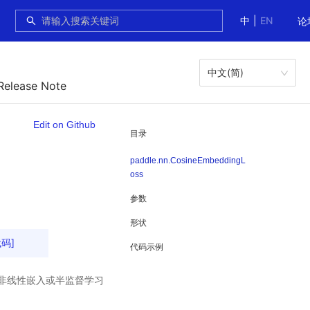
中
|
EN
论
中文(简)
Release Note
Edit on Github
目录
paddle.nn.CosineEmbeddingL
oss
参数
形状
代码]
代码示例
非线性嵌入或半监督学习