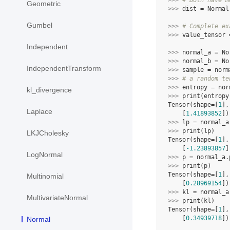
>>> 
# Both have m
Geometric
>>> 
dist
=
Normal
Gumbel
>>> 
# Complete ex
>>> 
value_tensor
Independent
>>> 
normal_a
=
No
>>> 
normal_b
=
No
IndependentTransform
>>> 
sample
=
norm
>>> 
# a random te
>>> 
entropy
=
nor
kl_divergence
>>> 
print
(
entropy
Tensor(shape=[
1
],
Laplace
    [
1.41893852
])
>>> 
lp
=
normal_a
>>> 
print
(
lp
)
LKJCholesky
Tensor(shape=[
1
],
    [
-1.23893857
]
LogNormal
>>> 
p
=
normal_a
.
>>> 
print
(
p
)
Tensor(shape=[
1
],
Multinomial
    [
0.28969154
])
>>> 
kl
=
normal_a
MultivariateNormal
>>> 
print
(
kl
)
Tensor(shape=[
1
],
    [
0.34939718
])
Normal