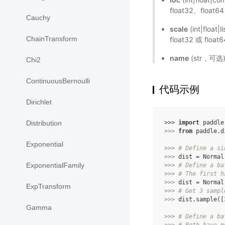
float32、float
Cauchy
scale
(int|floa
ChainTransform
float32 或 float
name
(str，可
Chi2
ContinuousBernoulli
代码示例
Dirichlet
>>> 
import
paddle
Distribution
>>> 
from
paddle.d
Exponential
>>> 
# Define a si
>>> 
dist
=
Normal
ExponentialFamily
>>> 
# Define a ba
>>> 
# The first h
>>> 
dist
=
Normal
ExpTransform
>>> 
# Get 3 sampl
>>> 
dist
.
sample
([
Gamma
>>> 
# Define a ba