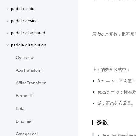
paddle.cuda
paddle.device
paddle.distributed
若
loc
是复数，概率密
paddle.distribution
Overview
上面的数学公式中：
AbsTransform
=
：平均值；
l
l
o
o
c
c
=
μ
μ
AffineTransform
=
：标准
s
s
c
c
a
a
l
l
e
e
=
σ
σ
Bernoulli
：正态分布常量。
Z
Z
Beta
参数
Binomial
Categorical
loc
(int|float|