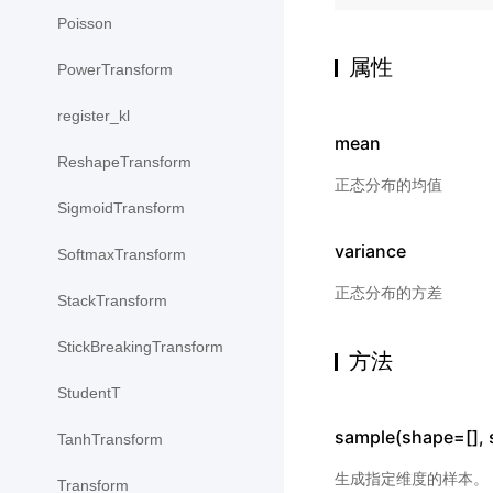
Poisson
属性
PowerTransform
register_kl
mean
ReshapeTransform
正态分布的均值
SigmoidTransform
variance
SoftmaxTransform
正态分布的方差
StackTransform
StickBreakingTransform
方法
StudentT
sample(shape=[],
TanhTransform
生成指定维度的样本。
Transform