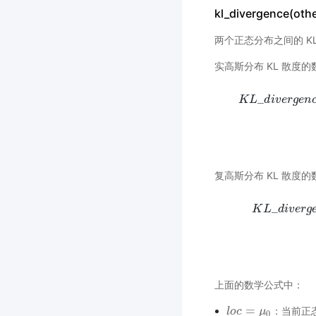
kl_divergence(othe
两个正态分布之间的 K
实高斯分布 KL 散度
_
K
L
d
i
v
e
r
g
e
n
K
L
_
d
i
v
e
r
g
e
n
c
e
(
μ
复高斯分布 KL 散度
_
K
L
d
i
v
e
r
g
K
L
_
d
i
v
e
r
g
e
n
c
上面的数学公式中：
=
：当前正
l
l
o
o
c
c
=
μ
0
μ
0