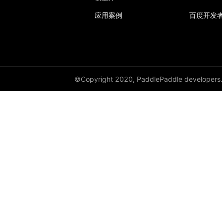
应用案例
百度开发
©Copyright 2020, PaddlePaddle developers