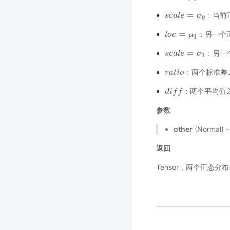
=
：当前
s
s
c
c
a
a
l
l
e
e
=
σ
0
σ
0
=
：另一个
l
l
o
o
c
c
=
μ
1
μ
1
=
：另一
s
s
c
c
a
a
l
l
e
e
=
σ
1
σ
1
：两个标准差
r
r
a
a
t
t
i
o
i
o
：两个平均值
d
d
i
i
f
f
f
f
参数
other
(Normal)
返回
Tensor，两个正态分布