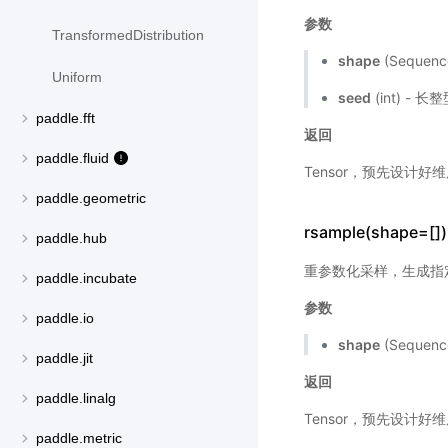
参数
TransformedDistribution
shape
(Sequen
Uniform
seed
(int) - 
paddle.fft
返回
paddle.fluid
Tensor，预先设计好维度
paddle.geometric
rsample(shape=[])
paddle.hub
重参数化采样，生成指
paddle.incubate
参数
paddle.io
shape
(Sequen
paddle.jit
返回
paddle.linalg
Tensor，预先设计好维度
paddle.metric