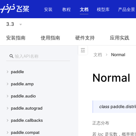
\u200E
安装
教程
文档
模型库
产品全景
3.3
安装指南
使用指南
硬件支持
应用实践
文档
Normal
paddle
Normal
paddle.amp
paddle.audio
class
paddle.distri
paddle.autograd
paddle.callbacks
正态分布
paddle.compat
若
loc
是实数，概率密