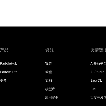
产品
资源
友情链
PaddleHub
安装
AI开放平
Paddle Lite
教程
AI Studio
更多
文档
EasyDL
模型库
BML
应用案例
百度开发