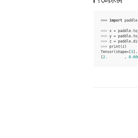
代码示例
>>> 
import
paddle
>>> 
x
=
paddle
.
to
>>> 
y
=
paddle
.
to
>>> 
z
=
paddle
.
di
>>> 
print
(
z
)
Tensor(shape=[
3
],
[
2.
        , 
0.60