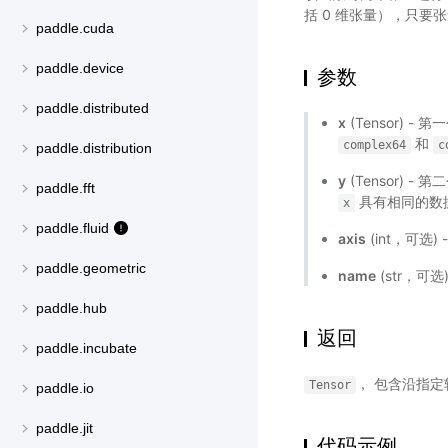
括 0 维张量），只要
paddle.cuda
paddle.device
参数
paddle.distributed
x
(Tensor) 
和
complex64
c
paddle.distribution
y
(Tensor) 
paddle.fft
具有相同的数
x
paddle.fluid
axis
(int，可选
paddle.geometric
name
(str，可
paddle.hub
返回
paddle.incubate
， 包含沿指
Tensor
paddle.io
paddle.jit
代码示例