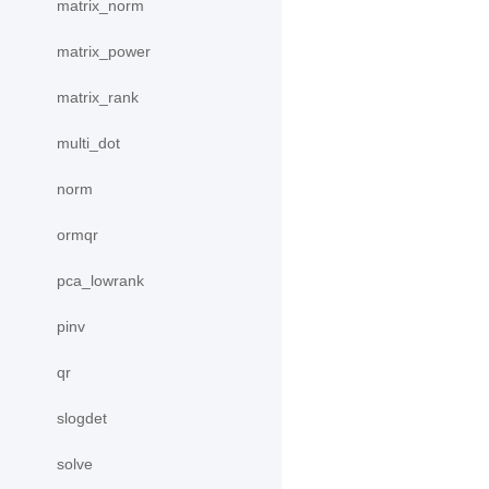
matrix_norm
matrix_power
matrix_rank
multi_dot
norm
ormqr
pca_lowrank
pinv
qr
slogdet
solve