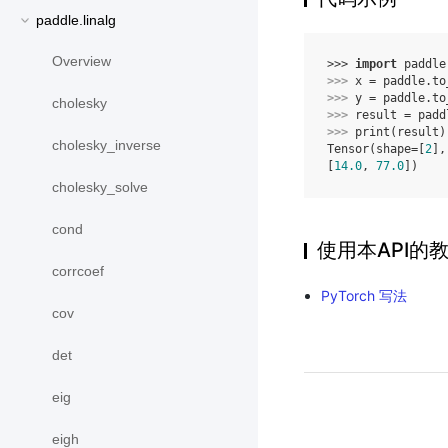
paddle.linalg
Overview
>>> 
import
paddle
>>> 
x
=
paddle
.
to
>>> 
y
=
paddle
.
to
cholesky
>>> 
result
=
padd
>>> 
print
(
result
)
cholesky_inverse
Tensor(shape=[
2
],
[
14.0
, 
77.0
])
cholesky_solve
cond
使用本API的
corrcoef
PyTorch 写法
cov
det
eig
eigh