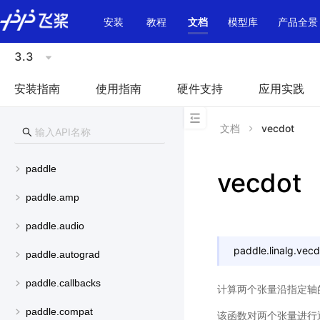
\u200E
安装
教程
文档
模型库
产品全景
3.3
安装指南
使用指南
硬件支持
应用实践
文档
vecdot
paddle
vecdot
paddle.amp
paddle.audio
paddle.linalg.
vecd
paddle.autograd
paddle.callbacks
计算两个张量沿指定轴
paddle.compat
该函数对两个张量进行