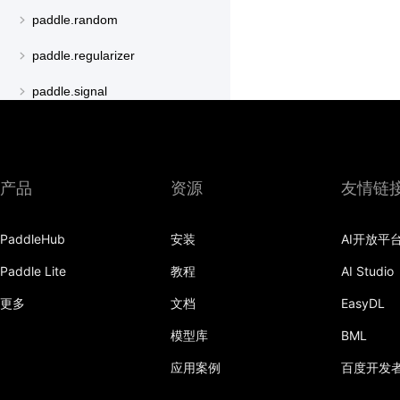
paddle.random
paddle.regularizer
paddle.signal
paddle.sparse
paddle.special
产品
资源
友情链
paddle.static
paddle.sysconfig
PaddleHub
安装
AI开放平
paddle.text
Paddle Lite
教程
AI Studio
更多
文档
EasyDL
paddle.utils
模型库
BML
paddle.version
应用案例
百度开发
paddle.vision