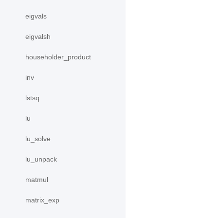
eigvals
eigvalsh
householder_product
inv
lstsq
lu
lu_solve
lu_unpack
matmul
matrix_exp