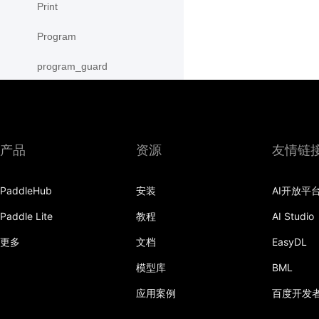
Print
Program
program_guard
py_func
save
产品
资源
友情链
save_inference_model
save_to_file
PaddleHub
安装
AI开放平
Paddle Lite
教程
AI Studio
scope_guard
更多
文档
EasyDL
serialize_persistables
模型库
BML
serialize_program
应用案例
百度开发
set_ipu_shard