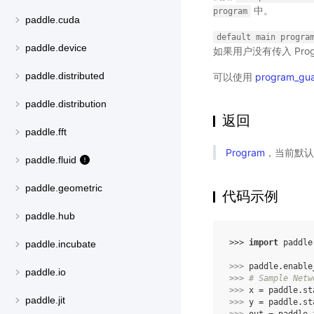
中。
program
paddle.cuda
default
main
progra
paddle.device
如果用户没有传入 Pro
paddle.distributed
可以使用
program_gu
paddle.distribution
返回
paddle.fft
Program
，当前默认用于
paddle.fluid
paddle.geometric
代码示例
paddle.hub
>>> 
import
paddle
paddle.incubate
>>> 
paddle
.
enable
paddle.io
>>> 
# Sample Netw
>>> 
x
=
paddle
.
st
paddle.jit
>>> 
y
=
paddle
.
st