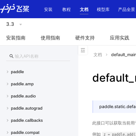
\u200E
安装
教程
文档
模型库
产品全景
3.3
安装指南
使用指南
硬件支持
应用实践
文档
default_mai
paddle
default
paddle.amp
paddle.audio
paddle.static.
defa
paddle.autograd
paddle.callbacks
此接口可以获取当前用于存
paddle.compat
例如
z
=
paddle.add(