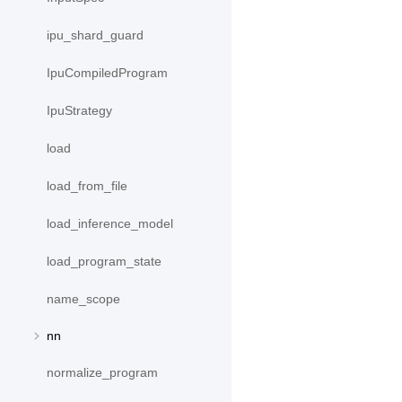
ipu_shard_guard
IpuCompiledProgram
IpuStrategy
load
load_from_file
load_inference_model
load_program_state
name_scope
nn
normalize_program