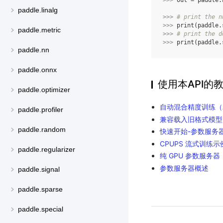
>>> 
out
=
paddle
.
paddle.linalg
>>> 
# print the n
>>> 
print
(
paddle
.
paddle.metric
>>> 
# print the d
>>> 
print
(
paddle
.
paddle.nn
paddle.onnx
使用本API的
paddle.optimizer
自动混合精度训练（
paddle.profiler
兼容载入旧格式模型
paddle.random
快速开始-参数服务
CPUPS 流式训练示
paddle.regularizer
纯 GPU 参数服务器
参数服务器概述
paddle.signal
paddle.sparse
paddle.special