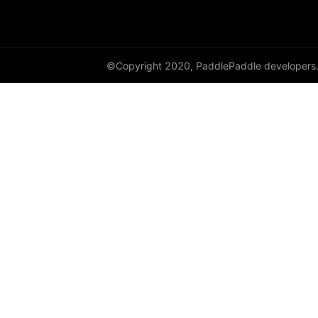
set_program_state
Variable
©Copyright 2020, PaddlePaddle developers
WeightNormParamAttr
xpu_places
paddle.sysconfig
paddle.text
paddle.utils
paddle.version
paddle.vision