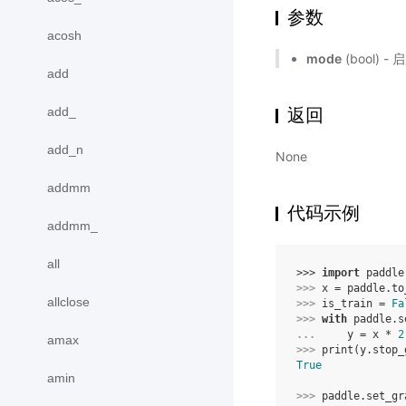
参数
acosh
mode
(bool)
add
add_
返回
add_n
None
addmm
代码示例
addmm_
all
>>> 
import
paddle
>>> 
x
=
paddle
.
to
allclose
>>> 
is_train
=
Fa
>>> 
with
paddle
.
s
... 
y
=
x
*
2
amax
>>> 
print
(
y
.
stop_
True
amin
>>> 
paddle
.
set_gr