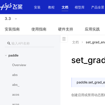
\u200E
安装
教程
文档
模型库
产品全景
3.3
安装指南
使用指南
硬件支持
应用实践
文档
set_grad_en
paddle
set_gra
Overview
abs
paddle.
set_grad_
abs_
acos
创建启用或禁用动态图
acos_