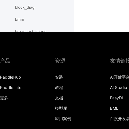
block_diag
bmm
broadcast_shape
broadcast_shapes
broadcast_tensors
产品
资源
友情链
broadcast_to
PaddleHub
安装
AI开放平
bucketize
Paddle Lite
教程
AI Studio
cartesian_prod
更多
文档
EasyDL
cast
模型库
BML
cast_
应用案例
百度开发
cat