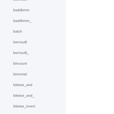
baddbmm
baddbmm_
batch
bernoulli
bernoulli_
bincount
binomial
bitwise_and
bitwise_and_
bitwise_invert