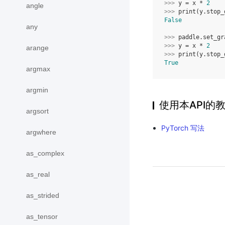
>>> 
y
=
x
*
2
angle
>>> 
print
(
y
.
stop_
False
any
>>> 
paddle
.
set_gr
>>> 
y
=
x
*
2
arange
>>> 
print
(
y
.
stop_
True
argmax
argmin
使用本API的
argsort
PyTorch 写法
argwhere
as_complex
as_real
as_strided
as_tensor