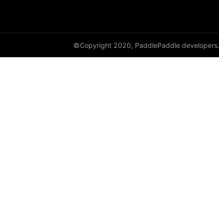
cauchy_
cdist
©Copyright 2020, PaddlePaddle developers
ceil
ceil_
chunk
clamp
clip_
clone
column_stack
combinations