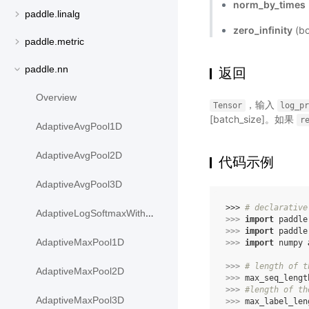
norm_by_times
paddle.linalg
zero_infinity
(b
paddle.metric
paddle.nn
返回
Overview
，输入
Tensor
log_p
[batch_size]。如果
r
AdaptiveAvgPool1D
AdaptiveAvgPool2D
代码示例
AdaptiveAvgPool3D
>>> 
# declarative
AdaptiveLogSoftmaxWithLoss
>>> 
import
paddle
>>> 
import
paddle
AdaptiveMaxPool1D
>>> 
import
numpy
>>> 
# length of t
AdaptiveMaxPool2D
>>> 
max_seq_lengt
>>> 
#length of th
AdaptiveMaxPool3D
>>> 
max_label_len