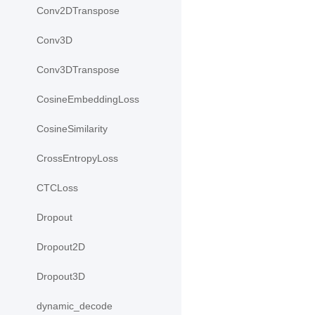
Conv2DTranspose
Conv3D
Conv3DTranspose
CosineEmbeddingLoss
CosineSimilarity
CrossEntropyLoss
CTCLoss
Dropout
Dropout2D
Dropout3D
dynamic_decode