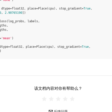
=
'none'
)
 dtype=float32, place=Place(cpu), stop_gradient=
True
,
6
, 
2.90765190
])
loss
(
log_probs
,
labels
,
gths
,
gths
,
=
'mean'
)
dtype=float32, place=Place(cpu), stop_gradient=
True
,
)
该文档内容对你有帮助么？
反馈问题