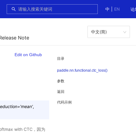
中
|
EN
论
中文(简)
Release Note
Edit on Github
目录
paddle.nn.functional.ctc_loss()
参数
返回
代码示例
reduction
=
'mean'
,
ftmax with CTC，因为