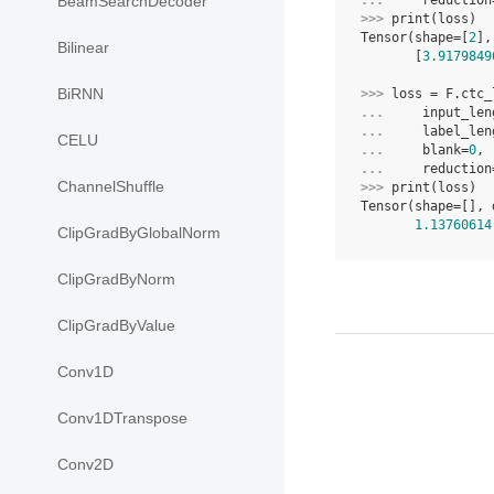
... 
reduction
BeamSearchDecoder
>>> 
print
(
loss
)
Tensor(shape=[
2
],
Bilinear
       [
3.9179849
BiRNN
>>> 
loss
=
F
.
ctc_
... 
input_len
... 
label_len
CELU
... 
blank
=
0
,
... 
reduction
ChannelShuffle
>>> 
print
(
loss
)
Tensor(shape=[], 
1.13760614
ClipGradByGlobalNorm
ClipGradByNorm
ClipGradByValue
Conv1D
Conv1DTranspose
Conv2D