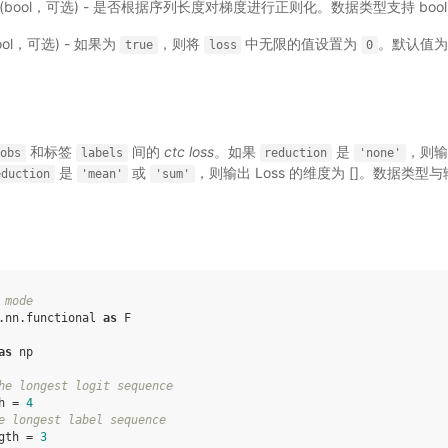
(bool，可选) - 是否根据序列长度对梯度进行正则化。数据类型支持 bool。
ool，可选) - 如果为
，则将
中无限的值设置为
。默认值为 
true
loss
0
和标签
间的
ctc loss
。如果
是
，则输出
robs
labels
reduction
'none'
是
或
，则输出 Loss 的维度为 []。数据类型
eduction
'mean'
'sum'
 mode
.nn.functional
as
F
as
np
he longest logit sequence
h
=
4
e longest label sequence
gth
=
3