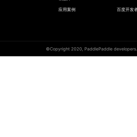
应用案例
百度开发
©Copyright 2020, PaddlePaddle developers