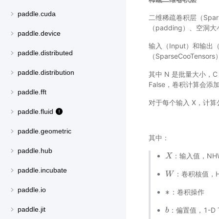
paddle.cuda
二维稀疏卷积层（Sparse
（padding）、空洞大
paddle.device
输入（Input）和输出（
paddle.distributed
（SparseCooTensor
paddle.distribution
其中 N 是批量大小，C 
False，卷积计算会添
paddle.fft
对于每个输入 X，计算
paddle.fluid
paddle.geometric
其中：
paddle.hub
：输入值，NHWC
X
X
paddle.incubate
：卷积核值，HW
W
W
paddle.io
∗
：卷积操作
∗
paddle.jit
：偏置值，1-D 
b
b