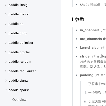
：输出值，NH
O
O
u
u
t
t
paddle.linalg
paddle.metric
参数
paddle.nn
in_channels
(i
paddle.onnx
out_channels
(
paddle.optimizer
kernel_size
(int
paddle.profiler
stride
(int|l
分别表示卷积沿
paddle.random
整数。默认值：1
paddle.regularizer
padding
(int|
paddle.signal
字符串 ['vali
paddle.sparse
一个整数，
Overview
长度为空间维