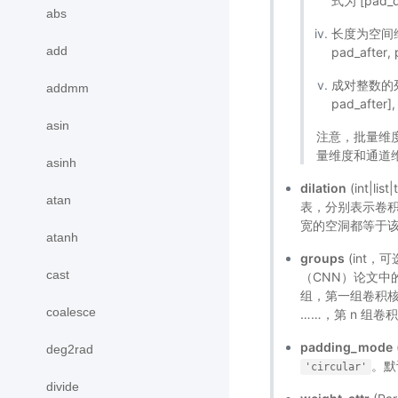
式为 [pad_d1
abs
长度为空间维度
add
pad_after, 
成对整数的列表或
addmm
pad_after],
asin
注意，批量维
量维度和通道维度的
asinh
dilation
(int|
atan
表，分别表示卷
宽的空洞都等于该
atanh
groups
(int，
cast
（CNN）论文中
组，第一组卷积
coalesce
……，第 n 组卷
padding_mode
deg2rad
。默
'circular'
divide