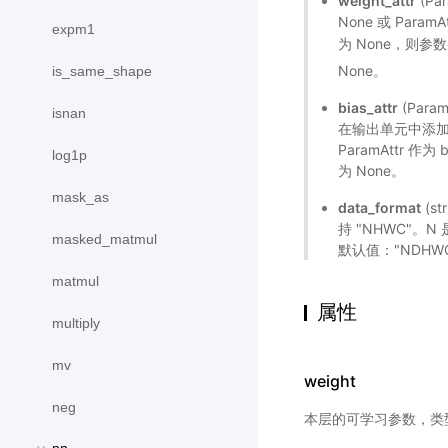
weight_attr
(Pa
None 或 Param
expm1
为 None，则参
None。
is_same_shape
bias_attr
(Para
isnan
在输出单元中添加偏置
ParamAttr 作
log1p
为 None。
mask_as
data_format
(s
持 "NHWC"。
masked_matmul
默认值："NDHW
matmul
属性
multiply
mv
weight
neg
本层的可学习参数，类