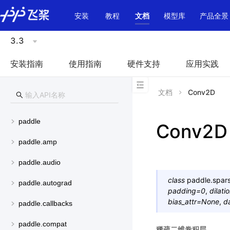
\u200E
安装
教程
文档
模型库
产品全景
3.3
安装指南
使用指南
硬件支持
应用实践
文档
Conv2D
paddle
Conv2D
paddle.amp
paddle.audio
class
paddle.spars
paddle.autograd
padding
=
0
,
dilati
bias_attr
=
None
,
d
paddle.callbacks
paddle.compat
稀疏二维卷积层