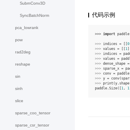
SubmConv3D
代码示例
SyncBatchNorm
pca_lowrank
>>> 
import
paddle
pow
>>> 
indices
=
[[
0
>>> 
values
=
[[
1
]
rad2deg
>>> 
indices
=
pad
>>> 
values
=
padd
>>> 
dense_shape
=
reshape
>>> 
sparse_x
=
pa
>>> 
conv
=
paddle
sin
>>> 
y
=
conv
(
spar
>>> 
print
(
y
.
shape
paddle.Size([
1
, 
1
sinh
slice
sparse_coo_tensor
sparse_csr_tensor