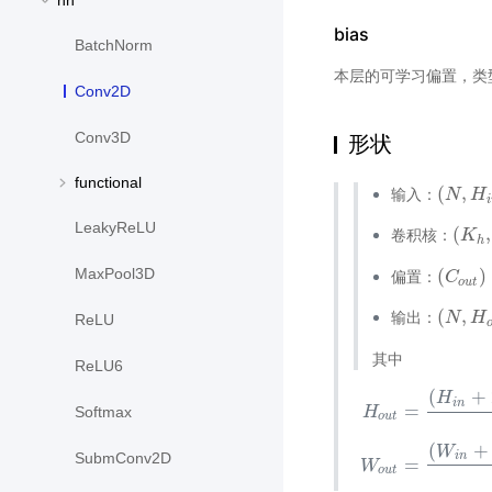
nn
bias
BatchNorm
本层的可学习偏置，类
Conv2D
Conv3D
形状
functional
(
,
输入：
(
N
N
,
H
i
H
n
,
i
LeakyReLU
(
,
卷积核：
(
K
K
h
,
K
h
(
)
MaxPool3D
偏置：
(
C
C
o
u
t
)
o
u
t
(
,
输出：
(
N
N
,
H
o
H
u
ReLU
其中
ReLU6
(
+
H
i
n
=
H
Softmax
o
u
t
H
o
u
t
=
(
H
i
n
+
2
∗
p
a
d
(
+
W
i
n
SubmConv2D
=
W
o
u
t