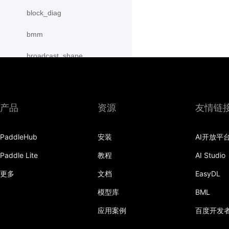
block_diag
bmm
broadcast_shape
broadcast_shapes
broadcast_tensors
产品
资源
友情链
broadcast_to
PaddleHub
安装
AI开放平
bucketize
Paddle Lite
教程
AI Studio
cartesian_prod
更多
文档
EasyDL
cast
模型库
BML
cast_
应用案例
百度开发
cat