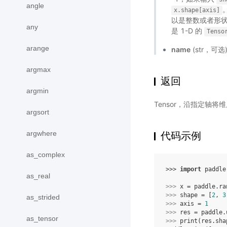
angle
x.shape[axis]
以是整数或者形状
any
是 1-D 的
Tenso
arange
name
(str，可
argmax
返回
argmin
Tensor，沿指定轴
argsort
argwhere
代码示例
as_complex
>>> 
import
paddle
as_real
>>> 
x
=
paddle
.
ra
>>> 
shape
=
[
2
,
3
as_strided
>>> 
axis
=
1
>>> 
res
=
paddle
.
as_tensor
>>> 
print
(
res
.
sha