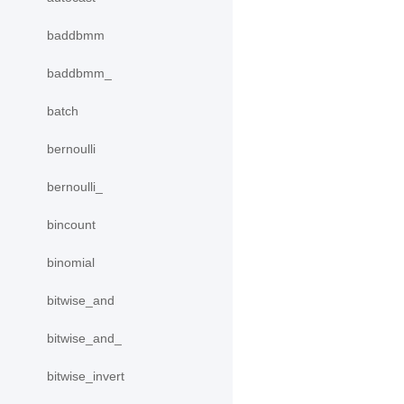
baddbmm
baddbmm_
batch
bernoulli
bernoulli_
bincount
binomial
bitwise_and
bitwise_and_
bitwise_invert