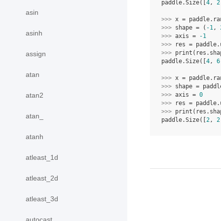
paddle.Size([
4
, 
2
asin
>>> 
x
=
paddle
.
ra
>>> 
shape
=
(
-
1
,
asinh
>>> 
axis
=
-
1
>>> 
res
=
paddle
.
>>> 
print
(
res
.
sha
assign
paddle.Size([
4
, 
6
atan
>>> 
x
=
paddle
.
ra
>>> 
shape
=
paddl
atan2
>>> 
axis
=
0
>>> 
res
=
paddle
.
>>> 
print
(
res
.
sha
atan_
paddle.Size([
2
, 
2
atanh
atleast_1d
atleast_2d
atleast_3d
autocast