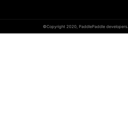
cauchy_
cdist
©Copyright 2020, PaddlePaddle developers
ceil
ceil_
chunk
clamp
clip_
clone
column_stack
combinations