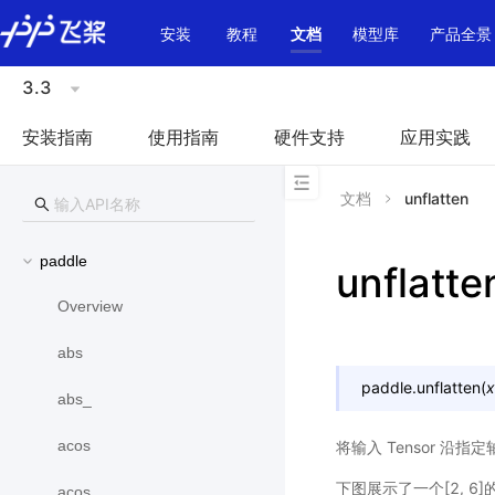
\u200E
安装
教程
文档
模型库
产品全景
3.3
安装指南
使用指南
硬件支持
应用实践
文档
unflatten
paddle
unflatte
Overview
abs
paddle.
unflatten
(
x
abs_
acos
将输入 Tensor 沿指定
下图展示了一个[2, 6]的
acos_