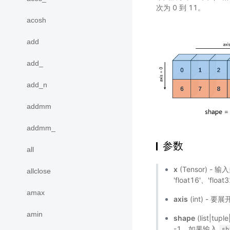
次为 0 到 11。
acosh
add
add_
add_n
addmm
addmm_
参数
all
x
(Tensor) -
allclose
'float16'、'float
amax
axis
(int) -
amin
shape
(list|t
-1，如果输入
sh