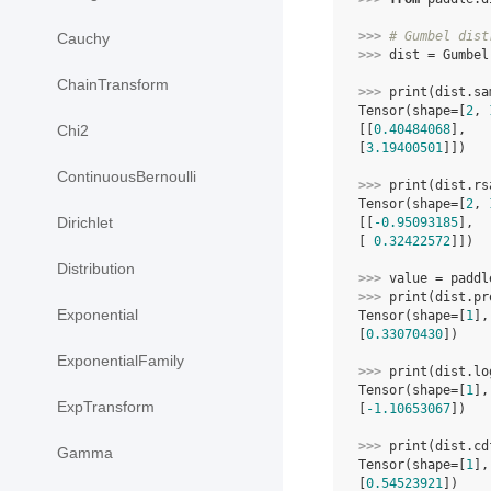
>>> 
# Gumbel dist
Cauchy
>>> 
dist
=
Gumbel
ChainTransform
>>> 
print
(
dist
.
sa
Tensor(shape=[
2
, 
[[
0.40484068
],
Chi2
[
3.19400501
]])
ContinuousBernoulli
>>> 
print
(
dist
.
rs
Tensor(shape=[
2
, 
Dirichlet
[[
-0.95093185
],
[ 
0.32422572
]])
Distribution
>>> 
value
=
paddl
>>> 
print
(
dist
.
pr
Exponential
Tensor(shape=[
1
],
[
0.33070430
])
ExponentialFamily
>>> 
print
(
dist
.
lo
Tensor(shape=[
1
],
ExpTransform
[
-1.10653067
])
>>> 
print
(
dist
.
cd
Gamma
Tensor(shape=[
1
],
[
0.54523921
])