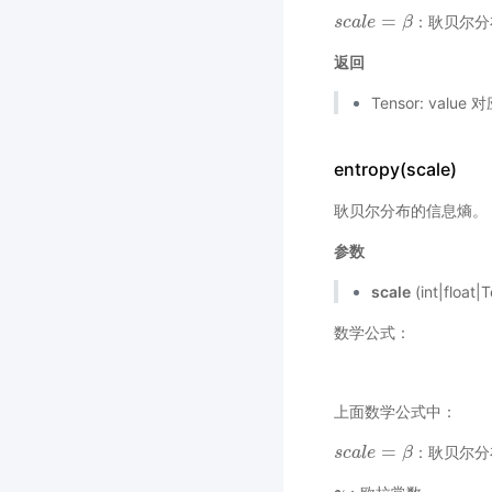
=
：耿贝尔分
s
s
c
c
a
a
l
l
e
e
=
β
β
返回
Tensor: val
entropy(scale)
耿贝尔分布的信息熵。
参数
scale
(int|flo
数学公式：
上面数学公式中：
=
：耿贝尔分
s
s
c
c
a
a
l
l
e
e
=
β
β