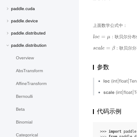
paddle.cuda
paddle.device
上面数学公式中：
paddle.distributed
=
：耿贝尔分布
l
l
o
o
c
c
=
μ
μ
paddle.distribution
=
：耿贝尔分
s
s
c
c
a
a
l
l
e
e
=
β
β
Overview
参数
AbsTransform
loc
(int|float
AffineTransform
scale
(int|flo
Bernoulli
Beta
代码示例
Binomial
>>> 
import
paddle
Categorical
>>> 
from
paddle.d