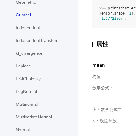
Geometric
>>> 
print
(
dist
.
en
Tensor(shape=[
1
],
Gumbel
[
1.57721567
])
Independent
IndependentTransform
属性
kl_divergence
mean
Laplace
均值
LKJCholesky
数学公式：
LogNormal
Multinomial
上面数学公式中：
MultivariateNormal
：欧拉常数。
γ
γ
Normal