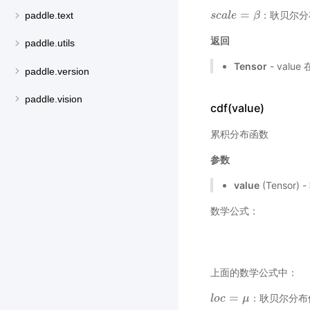
=
：耿贝尔分
s
s
c
c
a
a
l
l
e
e
=
β
β
paddle.text
返回
paddle.utils
Tensor
- val
paddle.version
paddle.vision
cdf(value)
累积分布函数
参数
value
(Tensor) 
数学公式：
上面的数学公式中：
=
：耿贝尔分布
l
l
o
o
c
c
=
μ
μ