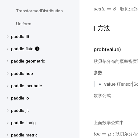
=
：耿贝尔分
s
s
c
c
a
a
l
l
e
e
=
β
β
TransformedDistribution
Uniform
方法
paddle.fft
paddle.fluid
prob(value)
耿贝尔分布的概率密度
paddle.geometric
参数
paddle.hub
value
(Tensor|
paddle.incubate
数学公式：
paddle.io
paddle.jit
上面数学公式中：
paddle.linalg
=
：耿贝尔分布
l
l
o
o
c
c
=
μ
μ
paddle.metric