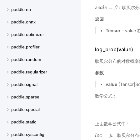
=
：耿贝尔分
s
s
c
c
a
a
l
l
e
e
=
β
β
paddle.nn
返回
paddle.onnx
Tensor
- val
paddle.optimizer
paddle.profiler
log_prob(value)
paddle.random
耿贝尔分布的对数概率
paddle.regularizer
参数
value
(Tensor|
paddle.signal
数学公式：
paddle.sparse
paddle.special
paddle.static
上面数学公式中：
=
paddle.sysconfig
：耿贝尔分布
l
l
o
o
c
c
=
μ
μ