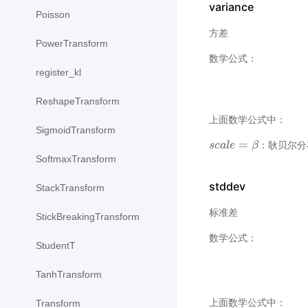
variance
Poisson
方差
PowerTransform
数学公式：
register_kl
ReshapeTransform
上面数学公式中：
SigmoidTransform
=
：耿贝尔分
s
s
c
c
a
a
l
l
e
e
=
β
β
SoftmaxTransform
stddev
StackTransform
标准差
StickBreakingTransform
数学公式：
StudentT
TanhTransform
上面数学公式中：
Transform