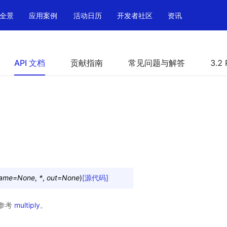
全景
应用案例
活动日历
开发者社区
资讯
API 文档
贡献指南
常见问题与解答
3.2 
ame
=
None
,
*
,
out
=
None
)
[源代码]
参考
multiply
。