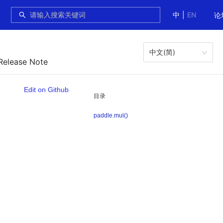
中
|
EN
论
中文(简)
Release Note
Edit on Github
目录
paddle.mul()