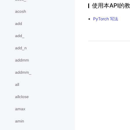
使用本API的
acosh
PyTorch 写法
add
add_
add_n
addmm
addmm_
all
allclose
amax
amin