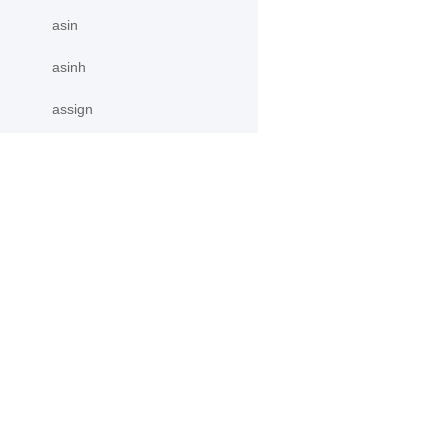
asin
asinh
assign
atan
atan2
产品
资源
atan_
atanh
PaddleHub
安装
atleast_1d
Paddle Lite
教程
更多
文档
atleast_2d
模型库
atleast_3d
应用案例
autocast