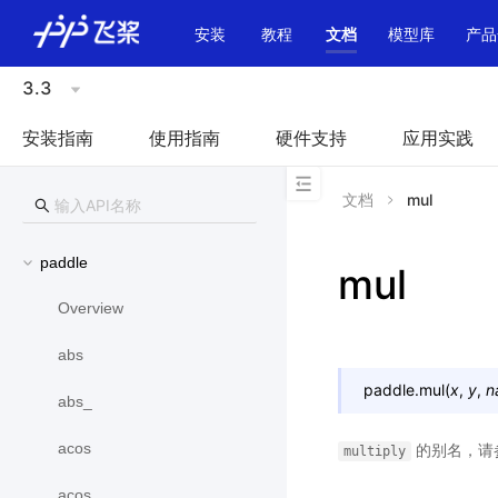
\u200E
安装
教程
文档
模型库
产品
3.3
安装指南
使用指南
硬件支持
应用实践
文档
mul
paddle
mul
Overview
abs
paddle.
mul
(
x
,
y
,
n
abs_
acos
的别名，请
multiply
acos_