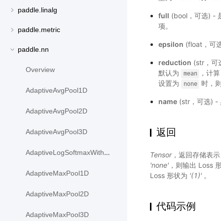
paddle.linalg
full
(bool，可选)
项。
paddle.metric
epsilon
(float，
paddle.nn
reduction
(str，
Overview
默认为
，计
mean
设置为
时，则返
none
AdaptiveAvgPool1D
name
(str，可选)
AdaptiveAvgPool2D
返回
AdaptiveAvgPool3D
AdaptiveLogSoftmaxWithLoss
Tensor
，返回存储表
'none'
，则输出 Loss
AdaptiveMaxPool1D
Loss 形状为
'(1)'
。
AdaptiveMaxPool2D
代码示例
AdaptiveMaxPool3D