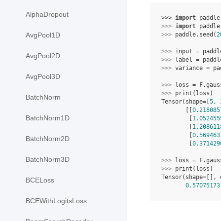
AlphaDropout
>>> 
import
paddle
>>> 
import
paddle
>>> 
paddle
.
seed
(
2
AvgPool1D
>>> 
input
=
paddl
AvgPool2D
>>> 
label
=
paddl
>>> 
variance
=
pa
AvgPool3D
>>> 
loss
=
F
.
gaus
>>> 
print
(
loss
)
BatchNorm
Tensor(shape=[
5
, 
       [[
0.218085
BatchNorm1D
        [
1.052455
        [
1.208611
        [
0.569463
BatchNorm2D
        [
0.371429
BatchNorm3D
>>> 
loss
=
F
.
gaus
>>> 
print
(
loss
)
Tensor(shape=[], 
BCELoss
0.57075173
BCEWithLogitsLoss