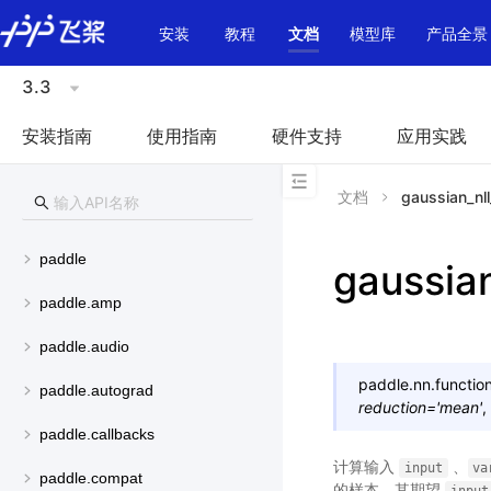
\u200E
安装
教程
文档
模型库
产品全景
3.3
安装指南
使用指南
硬件支持
应用实践
文档
gaussian_nll
paddle
gaussian
paddle.amp
paddle.audio
paddle.nn.function
paddle.autograd
reduction
=
'mean'
,
paddle.callbacks
计算输入
、
input
va
paddle.compat
的样本，其期望