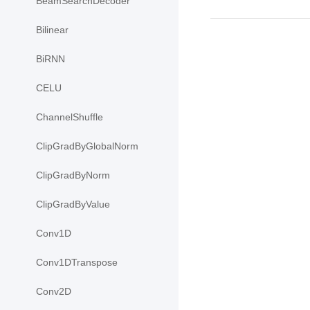
BeamSearchDecoder
Bilinear
BiRNN
CELU
ChannelShuffle
ClipGradByGlobalNorm
ClipGradByNorm
ClipGradByValue
Conv1D
Conv1DTranspose
Conv2D