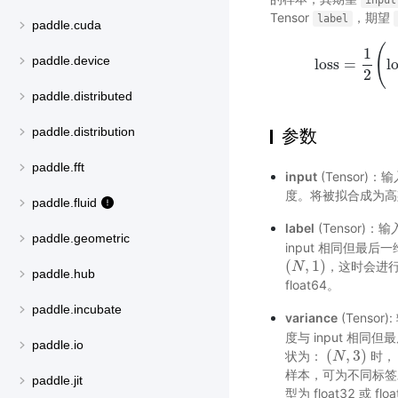
input
Tensor
，期望
label
paddle.cuda
(
1
paddle.device
loss
=
l
loss
=
1
2
(
lo
2
paddle.distributed
paddle.distribution
参数
paddle.fft
input
(Tensor)：
度。将被拟合成为高斯分布
paddle.fluid
label
(Tensor)：
paddle.geometric
input 相同但最后
(
,
1
)
，这时会进行 
(
N
N
,
1
)
paddle.hub
float64。
paddle.incubate
variance
(Tensor)
度与 input 相同
paddle.io
(
,
3
)
状为：
时
(
N
N
,
3
)
样本，可为不同标签
paddle.jit
型为 float32 或 flo