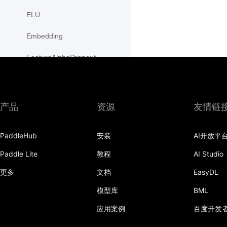
ELU
Embedding
FeatureAlphaDropout
Flatten
Fold
产品
资源
友情链
FractionalMaxPool2D
PaddleHub
安装
AI开放平
FractionalMaxPool3D
Paddle Lite
教程
AI Studio
functional
更多
文档
EasyDL
adaptive_avg_pool1d
模型库
BML
adaptive_avg_pool2d
应用案例
百度开发
adaptive_avg_pool3d