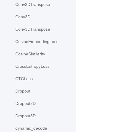
Conv2DTranspose
Conv3D
Conv3DTranspose
CosineEmbeddingLoss
CosineSimilarity
CrossEntropyLoss
CTCLoss
Dropout
Dropout2D
Dropout3D
dynamic_decode