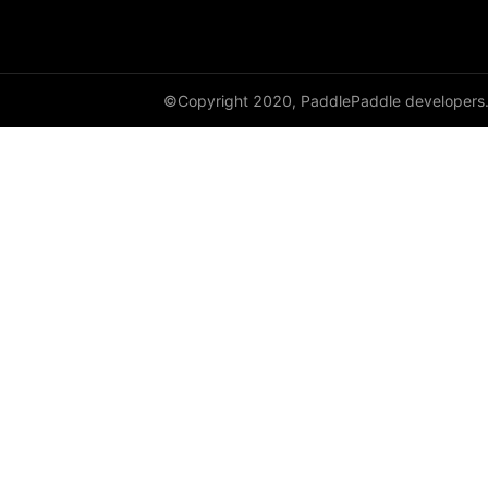
adaptive_log_softmax_with_loss
adaptive_max_pool1d
©Copyright 2020, PaddlePaddle developers
adaptive_max_pool2d
adaptive_max_pool3d
affine_grid
alpha_dropout
avg_pool1d
avg_pool2d
avg_pool3d
batch_norm