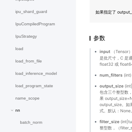
ipu_shard_guard
如果指定了 output_
IpuCompiledProgram
IpuStrategy
参数
load
input
（Tensor
是批尺寸，C 是
load_from_file
float32 或 float
load_inference_model
num_filters
(i
output_size
(i
load_program_state
包含三个整型数，（outp
果 output_size
name_scope
output_size。
nn
式。默认：None。ou
filter_size
(int
batch_norm
整型数，（filter_si