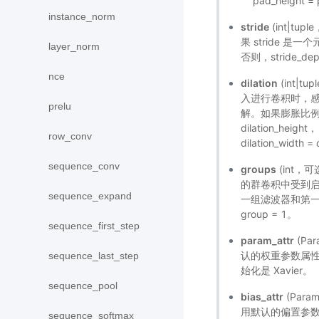
pad_height 
instance_norm
stride
(int|t
果 stride 是一个
layer_norm
否则，stride_depth
nce
dilation
(int|
入进行卷积时，
prelu
解。如果膨胀比例 di
dilation_height，
row_conv
dilation_width 
sequence_conv
groups
(int，可
的群卷积中受到启
sequence_expand
一组滤波器和第
group = 1。
sequence_first_step
param_attr
(Pa
认的权重参数属
sequence_last_step
始化是 Xavier。
sequence_pool
bias_attr
(Par
用默认的偏置参
sequence_softmax