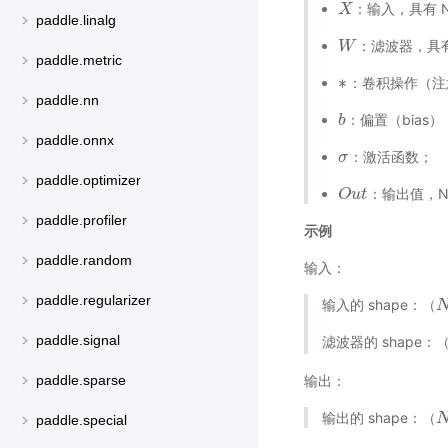
：输入，具有 NC
X
X
paddle.linalg
：滤波器，具有 
W
W
paddle.metric
∗
：卷积操作（注
∗
paddle.nn
：偏置（bias），
b
b
paddle.onnx
：激活函数；
σ
σ
paddle.optimizer
：输出值，NC
O
O
u
u
t
t
paddle.profiler
示例
paddle.random
输入：
paddle.regularizer
输入的 shape：
（
N
（
paddle.signal
滤波器的 shape：
输出：
paddle.sparse
输出的 shape：
（
N
（
paddle.special