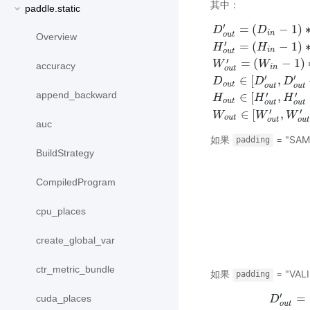
其中：
paddle.static
′
=
(
−
1
)
D
D
i
n
o
u
t
Overview
′
=
(
−
1
)
H
H
i
n
o
u
t
′
=
(
−
1
)
W
W
accuracy
i
n
o
u
t
D
o
u
t
′
=
(
D
i
n
−
1
)
∗
s
t
r
i
d
e
′
′
∈
[
,
D
D
D
o
u
t
o
u
t
o
u
t
append_backward
′
′
∈
[
,
H
H
H
o
u
t
o
u
t
o
u
t
′
′
∈
[
,
W
W
W
o
u
t
o
u
t
o
u
t
auc
如果
= "SAM
padding
BuildStrategy
CompiledProgram
cpu_places
create_global_var
ctr_metric_bundle
如果
= "VALI
padding
′
=
cuda_places
D
o
u
t