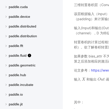
三维转置卷积层（Convlutio
paddle.cuda
该层根据输入（input）
paddle.device
（padding）来计算输
paddle.distributed
输入(Input)和输出(O
（channel），D 
paddle.distribution
转置卷积的计算过程相
paddle.fft
积）。欲了解卷积转置
paddle.fluid
如果参数 bias_att
算之后添加相应的激活
paddle.geometric
论文参考：
https://ww
paddle.hub
输入
和输出
函
X
X
O
O
u
u
t
t
paddle.incubate
paddle.io
其中：
paddle.jit