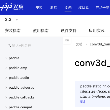
\u200E
安装
教程
文档
模型库
产品全景
3.3
安装指南
使用指南
硬件支持
应用实践
文档
conv3d_tra
paddle
conv3d_
paddle.amp
paddle.audio
paddle.static.nn.
c
paddle.autograd
filter_size
=
None
,
p
bias_attr
=
None
,
u
paddle.callbacks
码]
paddle.compat