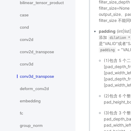
filter_size_depth
bilinear_tensor_product
filter_size=N
output_size、
case
filter_size 不
cond
padding
(int|l
添加
dilation
*
conv2d
是"VALID"或
= "V
padding
conv2d_transpose
(1)包含 5 
conv3d
[pad_depth_fr
[pad_width_le
conv3d_transpose
[pad_depth_fr
[pad_width_lef
deform_conv2d
(2)包含 6 个整数值
embedding
pad_height_bo
(3)包含 3 个整数
fc
pad_depth_ba
pad_width_l
group_norm