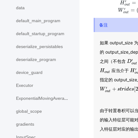
′
=
D
o
u
t
′
=
(
D
i
H
o
u
t
data
′
=
W
o
u
t
default_main_program
备注
default_startup_program
如果 output_size
deserialize_persistables
的 output_siz
deserialize_program
′
之间（不包含
D
D
o
u
t
′
o
u
t
′
应当介于
H
H
o
u
t
H
H
o
device_guard
o
u
t
o
指定的 output_s
Executor
′
+
[
W
W
o
u
t
′
+
s
t
r
s
i
d
t
r
e
i
s
d
[
2
e
s
]
o
u
t
ExponentialMovingAverage
由于转置卷积可以
global_scope
的输入特征层可能
gradients
入特征层对应的输
InputSpec