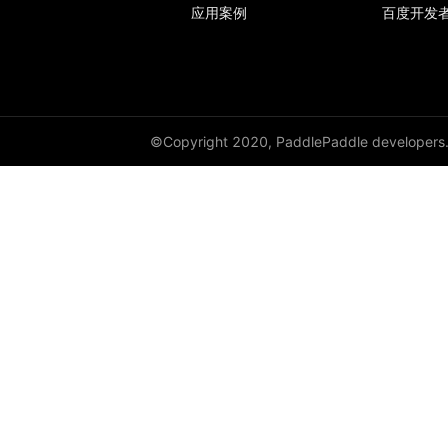
应用案例
百度开发
©Copyright 2020, PaddlePaddle developers