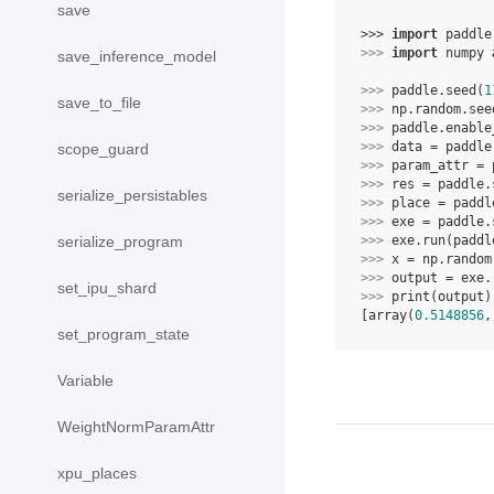
save
>>> 
import
paddle
>>> 
import
numpy
save_inference_model
>>> 
paddle
.
seed
(
1
save_to_file
>>> 
np
.
random
.
see
>>> 
paddle
.
enable
>>> 
data
=
paddle
scope_guard
>>> 
param_attr
=
>>> 
res
=
paddle
.
serialize_persistables
>>> 
place
=
paddl
>>> 
exe
=
paddle
.
>>> 
exe
.
run
(
paddl
serialize_program
>>> 
x
=
np
.
random
>>> 
output
=
exe
.
set_ipu_shard
>>> 
print
(
output
)
[array(
0.5148856
,
set_program_state
Variable
WeightNormParamAttr
xpu_places