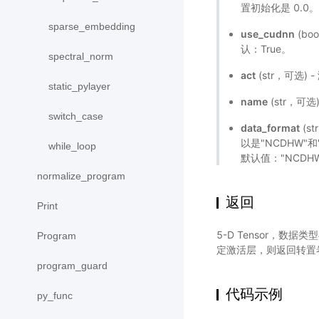
置初始化是 0.0
sparse_embedding
use_cudnn
(bo
认：True。
spectral_norm
act
(str，可选
static_pylayer
name
(str，可
switch_case
data_format
(s
以是"NCDHW"
while_loop
默认值："NCDH
normalize_program
返回
Print
5-D Tensor，数据类
Program
定激活层，则返回转置
program_guard
代码示例
py_func