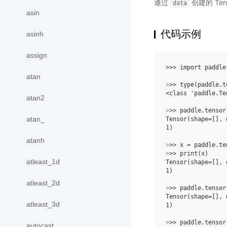
通过
创建的 Ten
data
asin
代码示例
asinh
assign
>>> 
import
paddle
atan
>
>> 
type
(
paddle
.
t
<class 'paddle.Te
atan2
>
>> 
paddle
.
tensor
atan_
Tensor(shape=[], 
1)
atanh
>
>> 
x
=
paddle
.
te
>
>> 
print
(
x
)
atleast_1d
Tensor(shape=[], 
1)
atleast_2d
>
>> 
paddle
.
tensor
Tensor(shape=[], 
atleast_3d
1)
>
>> 
paddle
.
tensor
autocast