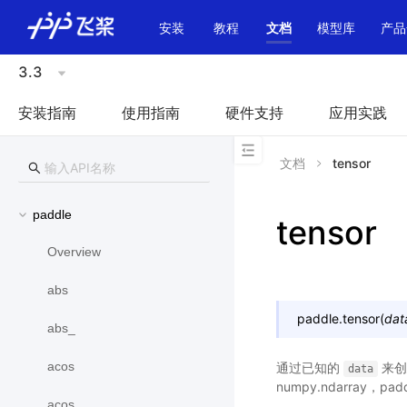
\u200E
安装
教程
文档
模型库
产品
3.3
安装指南
使用指南
硬件支持
应用实践
文档
tensor
paddle
tensor
Overview
abs
paddle.
tensor
(
dat
abs_
acos
通过已知的
来创建
data
numpy.ndarray，padd
acos_