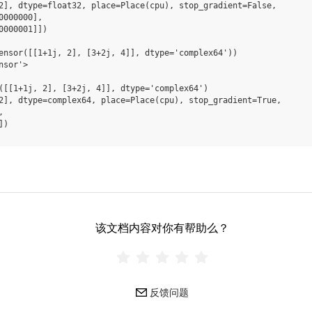
2], dtype=float32, place=Place(cpu), stop_gradient=False,
0000000],
0000001]])
ensor
([[
1
+
1
j
,
2
],
[
3
+
2
j
,
4
]],
dtype
=
'complex64'
))
nsor'>
([[
1
+
1
j
,
2
],
[
3
+
2
j
,
4
]],
dtype
=
'complex64'
)
2], dtype=complex64, place=Place(cpu), stop_gradient=True,
,
])
该文档内容对你有帮助么？
反馈问题