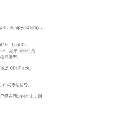
tuple，numpy.ndarray，
at16、float32、
 None，如果
为
data
推导类型。
可以是 CPUPlace、
此时不进行梯度传传导。
sor 已经在固定内存上，则