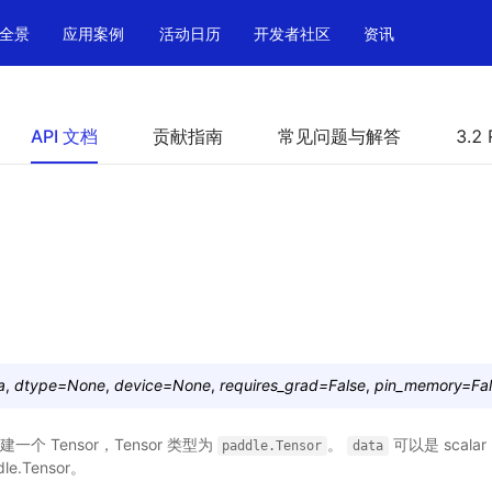
全景
应用案例
活动日历
开发者社区
资讯
API 文档
贡献指南
常见问题与解答
3.2 
a
,
dtype
=
None
,
device
=
None
,
requires_grad
=
False
,
pin_memory
=
Fa
一个 Tensor，Tensor 类型为
。
可以是 scalar，
paddle.Tensor
data
le.Tensor。