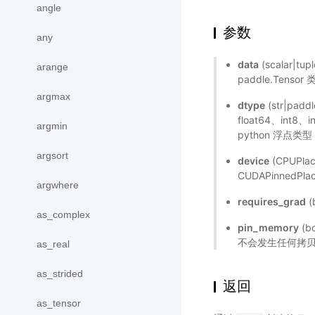
angle
参数
any
data
(scalar|tu
arange
paddle.Tensor
argmax
dtype
(str|pad
float64、int8
argmin
python 浮点类
argsort
device
(CPUPla
CUDAPinnedP
argwhere
requires_grad
(
as_complex
pin_memory
(b
不会发生任何拷贝。
as_real
as_strided
返回
as_tensor