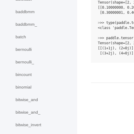
Tensor(shape=[2, 
[[0.10000000, 0.2
baddbmm
 [0.30000001, 0.4
>
>> 
type
(
paddle
.
t
baddbmm_
<class 'paddle.Te
batch
>
>> 
paddle
.
tensor
Tensor(shape=[2, 
[[(1+1j), (2+0j)]
bernoulli
 [(3+2j), (4+0j)]
bernoulli_
bincount
binomial
bitwise_and
bitwise_and_
bitwise_invert