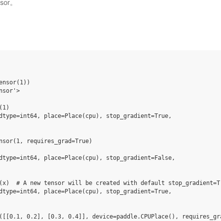
sor。
ensor
(
1
))
nsor'>
(
1
)
dtype=int64, place=Place(cpu), stop_gradient=True,
nsor
(
1
,
requires_grad
=
True
)
dtype=int64, place=Place(cpu), stop_gradient=False,
(
x
)
# A new tensor will be created with default stop_gradient=T
dtype=int64, place=Place(cpu), stop_gradient=True,
([[
0.1
,
0.2
],
[
0.3
,
0.4
]],
device
=
paddle
.
CPUPlace
(),
requires_gr