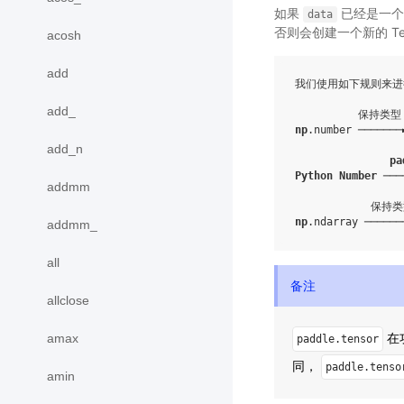
如果
已经是一个 
data
否则会创建一个新的 T
acosh
add
我们使用如下规则来进
add_
np
.number
 ───────
                 
add_n
pa
Python
Number
 ───
addmm
                 
np
.ndarray
 ──────
addmm_
all
备注
allclose
在
amax
paddle.tensor
同，
paddle.tenso
amin