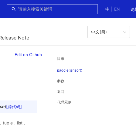
中
|
EN
论
中文(简)
Release Note
Edit on Github
目录
paddle.tensor()
参数
返回
代码示例
lse
)
[源代码]
tuple，list，