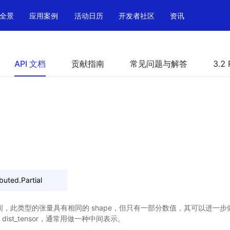
全景
应用案例
活动日历
开发者社区
资讯
API 文档
贡献指南
常见问题与解答
3.2 
ibuted.
Partial
多设备间，此类型的张量具有相同的 shape，但只有一部分数值，其可以进一
到 dist_tensor，通常用做一种中间表示。