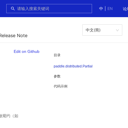
中
|
EN
论
中文(简)
Release Note
Edit on Github
目录
paddle.distributed.Partial
参数
代码示例
步做规约（如