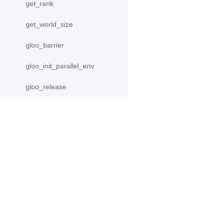
get_rank
get_world_size
gloo_barrier
gloo_init_parallel_env
gloo_release
init_parallel_env
InMemoryDataset
产品
资源
irecv
is_available
PaddleHub
安装
is_initialized
Paddle Lite
教程
更多
文档
isend