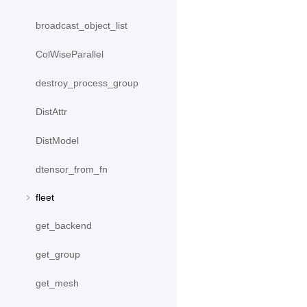
broadcast_object_list
ColWiseParallel
destroy_process_group
DistAttr
DistModel
dtensor_from_fn
fleet
get_backend
get_group
get_mesh