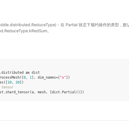
addle.distributed.ReduceType) - 在 Partial 状态下规约操作的类型，默
uted.ReduceType.kRedSum。
.distributed
as
dist
rocessMesh
([
0
,
1
],
dim_names
=
[
"x"
])
es
([
10
,
20
])
 tensor
st
.
shard_tensor
(
a
,
mesh
,
[
dist
.
Partial
()])