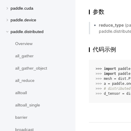
paddle.cuda
参数
paddle.device
reduce_type
(p
paddle.distrib
paddle.distributed
Overview
代码示例
all_gather
all_gather_object
>>> 
import
paddle
>>> 
import
paddle
>>> 
mesh
=
dist
.
P
all_reduce
>>> 
a
=
paddle
.
on
>>> 
# distributed
alltoall
>>> 
d_tensor
=
di
alltoall_single
barrier
broadcast