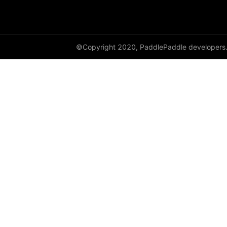
paddle.io
paddle.jit
paddle.linalg
©Copyright 2020, PaddlePaddle developers
paddle.metric
paddle.nn
paddle.onnx
paddle.optimizer
paddle.profiler
paddle.random
paddle.regularizer
paddle.signal
paddle.sparse