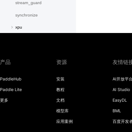
stream_guard
synchronize
xpu
XPUPlace
paddle.distributed
产品
资源
友情链
paddle.distribution
paddle.fft
PaddleHub
安装
AI开放平
paddle.fluid
Paddle Lite
教程
AI Studio
paddle.geometric
更多
文档
EasyDL
paddle.hub
模型库
BML
应用案例
百度开发
paddle.incubate