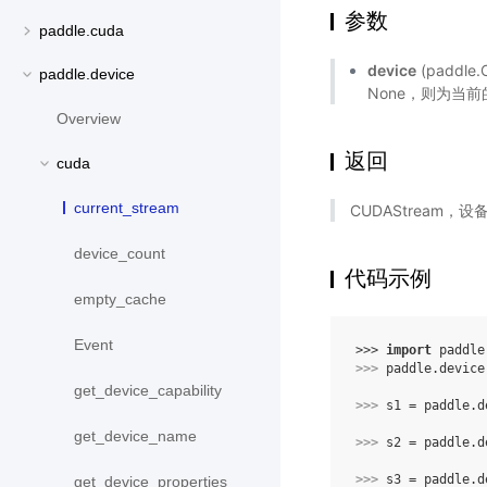
参数
paddle.cuda
device
(paddle
paddle.device
None，则为当前
Overview
返回
cuda
current_stream
CUDAStream，设备
device_count
代码示例
empty_cache
Event
>>> 
import
paddle
>>> 
paddle
.
device
get_device_capability
>>> 
s1
=
paddle
.
d
get_device_name
>>> 
s2
=
paddle
.
d
>>> 
s3
=
paddle
.
d
get_device_properties