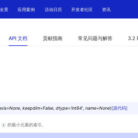
全景
应用案例
活动日历
开发者社区
资讯
API 文档
贡献指南
常见问题与解答
3.2 
axis
=
None
,
keepdim
=
False
,
dtype
=
'int64'
,
name
=
None
)
[源代码]
入
的最小元素的索引。
x