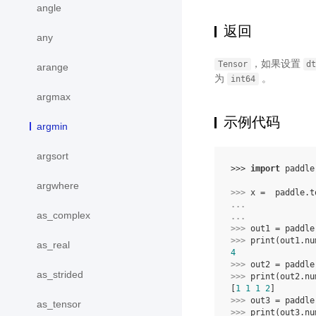
angle
返回
any
，如果设置
Tensor
d
arange
为
。
int64
argmax
示例代码
argmin
argsort
>>> 
import
paddle
argwhere
>>> 
x
=
paddle
.
t
... 
as_complex
... 
>>> 
out1
=
paddle
>>> 
print
(
out1
.
nu
as_real
4
>>> 
out2
=
paddle
as_strided
>>> 
print
(
out2
.
nu
[
1
1
1
2
]
>>> 
out3
=
paddle
as_tensor
>>> 
print
(
out3
.
nu