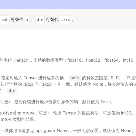
可替代
，
可替代
。
nput
x
dim
axis
输入的多维
，支持的数据类型：float16、float32、float64、int16、i
Tensor
 - 指定对输入 Tensor 进行运算的轴，
的有效范围是[-R, R），R 
axis
，进行计算的
与
+ R 一致。默认值为 None，将会对输入的
axis
axis
名：
dim
l，可选) - 是否保留进行最小值索引操作的轴，默认值为 False。
dle.dtype|np.dtype，可选) - 输出 Tensor 的数据类型，可选值为 int3
回 int64 类型的结果。
选) - 具体用法请参见
api_guide_Name
，一般无需设置，默认值为 None。