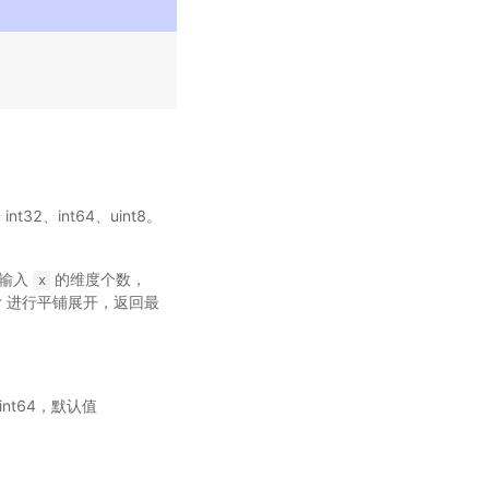
nt32、int64、uint8。
是输入
的维度个数，
x
x
进行平铺展开，返回最
2、int64，默认值