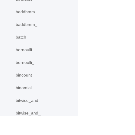
baddbmm
baddbmm_
batch
bernoulli
bernoulli_
bincount
binomial
bitwise_and
bitwise_and_
bitwise_invert