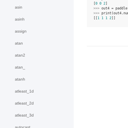
[
0
0
2
]
asin
>>> 
out4
=
paddle
>>> 
print
(
out4
.
nu
[[
1
1
1
2
]]
asinh
assign
atan
atan2
atan_
atanh
atleast_1d
atleast_2d
atleast_3d
autocast