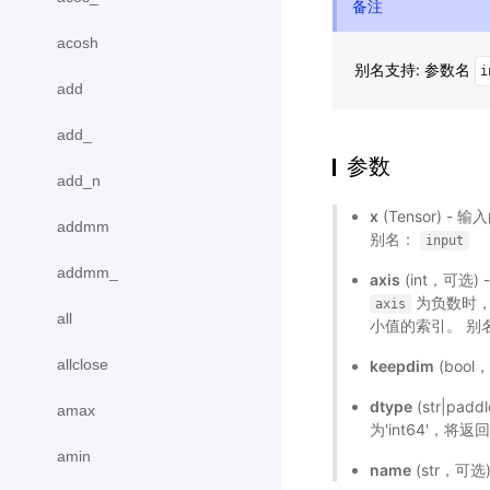
备注
acosh
别名支持: 参数名
i
add
add_
参数
add_n
x
(Tensor) - 
addmm
别名：
input
addmm_
axis
(int，可选)
为负数时
axis
all
小值的索引。 别
allclose
keepdim
(boo
dtype
(str|pad
amax
为'int64'，将返
amin
name
(str，可