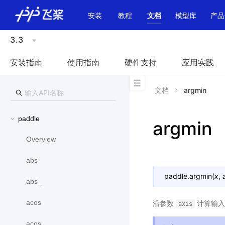
\u200E
安装
教程
文档
模型库
产品
3.3
安装指南
使用指南
硬件支持
应用实践
文档
argmin
paddle
argmin
Overview
abs
paddle.
argmin
(
x
,
abs_
acos
沿参数
计算输
axis
acos_