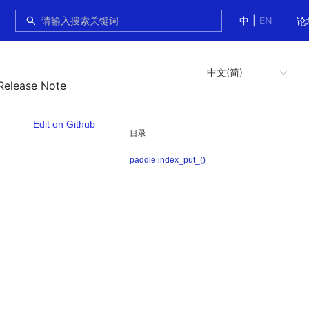
中
|
EN
论
中文(简)
Release Note
Edit on Github
目录
paddle.index_put_()
。