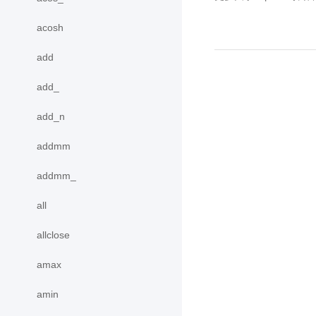
acosh
add
add_
add_n
addmm
addmm_
all
allclose
amax
amin