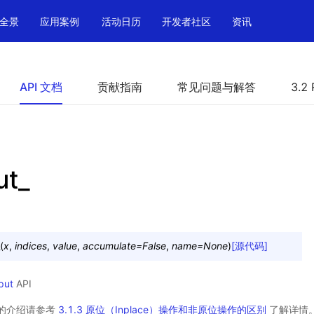
全景
应用案例
活动日历
开发者社区
资讯
API 文档
贡献指南
常见问题与解答
3.2 
ut_
(
x
,
indices
,
value
,
accumulate
=
False
,
name
=
None
)
[源代码]
put
API
操作的介绍请参考
3.1.3 原位（Inplace）操作和非原位操作的区别
了解详情