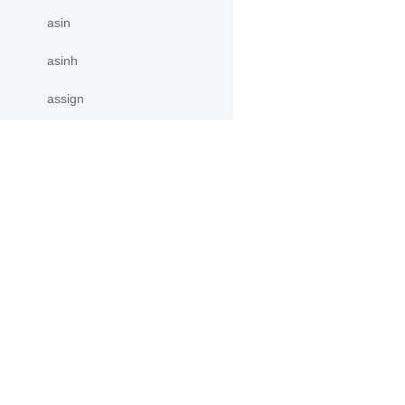
asin
asinh
assign
atan
atan2
产品
资源
atan_
atanh
PaddleHub
安装
atleast_1d
Paddle Lite
教程
更多
文档
atleast_2d
模型库
atleast_3d
应用案例
autocast