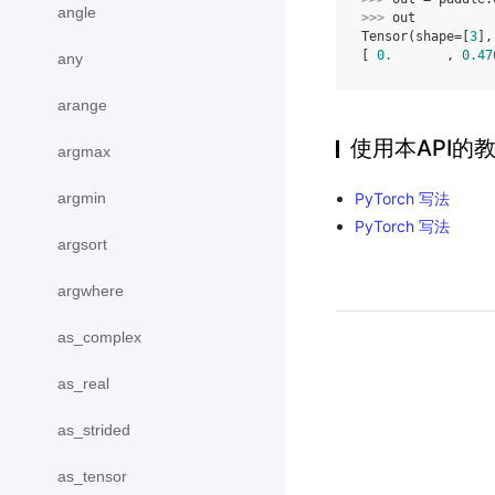
angle
>>> 
out
Tensor(shape=[
3
],
[ 
0.
       , 
0.47
any
arange
使用本API的
argmax
argmin
PyTorch 写法
PyTorch 写法
argsort
argwhere
as_complex
as_real
as_strided
as_tensor