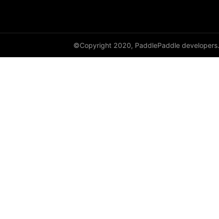
cauchy_
cdist
©Copyright 2020, PaddlePaddle developers
ceil
ceil_
chunk
clamp
clip_
clone
column_stack
combinations