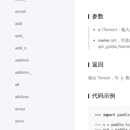
acosh
参数
add
x
(Tensor) - 输
add_
name
(str，可
api_guide_Name
add_n
addmm
返回
addmm_
输出 Tensor，与
数
x
all
代码示例
allclose
amax
>>> 
import
paddle
amin
>>> 
x
=
paddle
.
to
>>> 
out
=
paddle
.