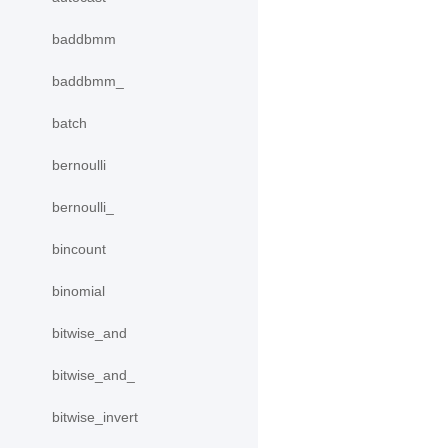
baddbmm
baddbmm_
batch
bernoulli
bernoulli_
bincount
binomial
bitwise_and
bitwise_and_
bitwise_invert