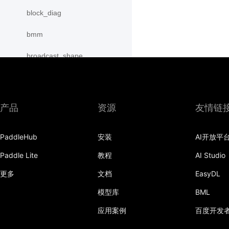
block_diag
bmm
broadcast_shape
broadcast_shapes
broadcast_tensors
产品
资源
友情链
broadcast_to
PaddleHub
安装
AI开放平
bucketize
Paddle Lite
教程
AI Studio
cartesian_prod
更多
文档
EasyDL
cast
模型库
BML
cast_
应用案例
百度开发
cat