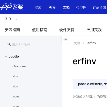
\u200E
安装
教程
文档
模型库
产品全景
3.3
安装指南
使用指南
硬件支持
应用实践
文档
erfinv
paddle
erfinv
Overview
abs
paddle.
erfinv
(
x
,
n
abs_
acos
计算输入矩阵 x 的逆误
acos_