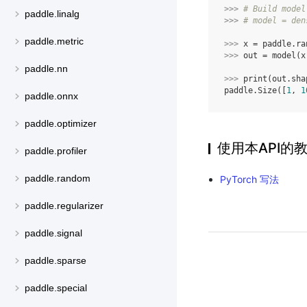
>>> 
# Build model
paddle.linalg
>>> 
# model = den
paddle.metric
>>> 
x
=
paddle
.
ra
>>> 
out
=
model
(
x
paddle.nn
>>> 
print
(
out
.
sha
paddle.Size([
1
, 
1
paddle.onnx
paddle.optimizer
使用本API的
paddle.profiler
paddle.random
PyTorch 写法
paddle.regularizer
paddle.signal
paddle.sparse
paddle.special