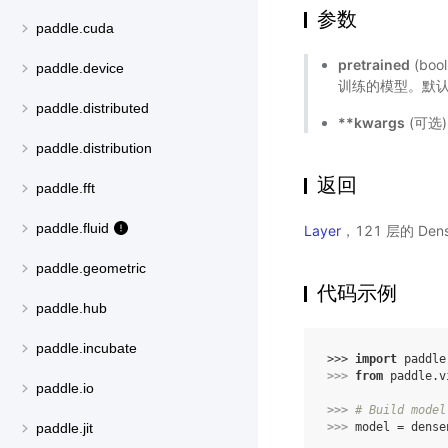
参数
paddle.cuda
pretrained
(bo
paddle.device
训练的模型。默认值
paddle.distributed
**kwargs
(可选
paddle.distribution
返回
paddle.fft
paddle.fluid
Layer
，121 层的 De
paddle.geometric
代码示例
paddle.hub
paddle.incubate
>>> 
import
paddle
>>> 
from
paddle.v
paddle.io
>>> 
# Build model
>>> 
model
=
dense
paddle.jit