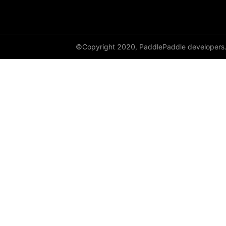
resnext50_64x4d
shufflenet_v2_swish
©Copyright 2020, PaddlePaddle developers
shufflenet_v2_x0_25
shufflenet_v2_x0_33
shufflenet_v2_x0_5
shufflenet_v2_x1_0
shufflenet_v2_x1_5
shufflenet_v2_x2_0
ShuffleNetV2
SqueezeNet
squeezenet1_0