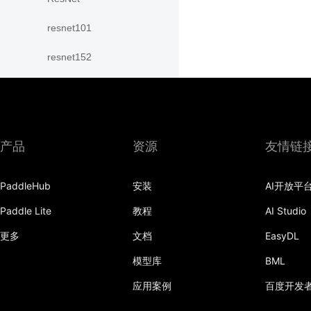
resnet101
resnet152
resnet18
resnet34
resnet50
产品
资源
友情链
resnext101_32x4d
PaddleHub
安装
AI开放平
resnext101_64x4d
Paddle Lite
教程
AI Studio
resnext152_32x4d
更多
文档
EasyDL
模型库
BML
resnext152_64x4d
应用案例
百度开发
resnext50_32x4d