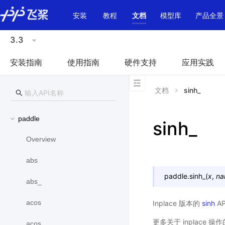
\u200E
安装
教程
文档
模型库
产品全景
3.3
安装指南
使用指南
硬件支持
应用实践
文档
sinh_
paddle
sinh_
Overview
abs
paddle.
sinh_
(
x
,
na
abs_
acos
Inplace 版本的
sinh
A
更多关于 inplace 
acos_