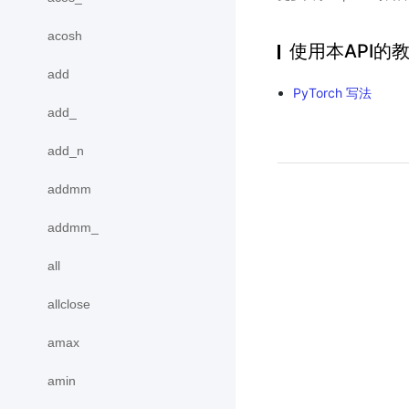
acosh
使用本API的
add
PyTorch 写法
add_
add_n
addmm
addmm_
all
allclose
amax
amin