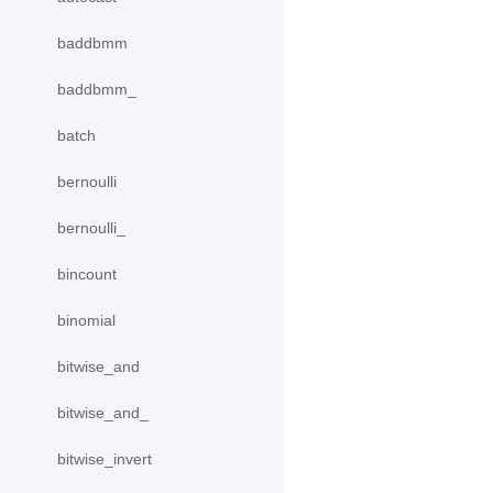
baddbmm
baddbmm_
batch
bernoulli
bernoulli_
bincount
binomial
bitwise_and
bitwise_and_
bitwise_invert