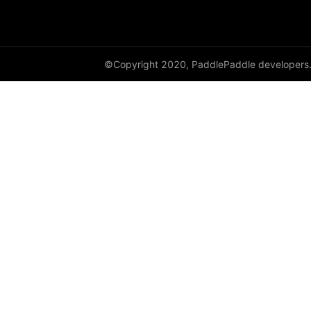
cauchy_
cdist
©Copyright 2020, PaddlePaddle developers
ceil
ceil_
chunk
clamp
clip_
clone
column_stack
combinations