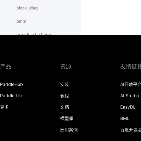
block_diag
bmm
broadcast_shape
broadcast_shapes
broadcast_tensors
产品
资源
友情链
broadcast_to
PaddleHub
安装
AI开放平
bucketize
Paddle Lite
教程
AI Studio
cartesian_prod
更多
文档
EasyDL
cast
模型库
BML
cast_
应用案例
百度开发
cat