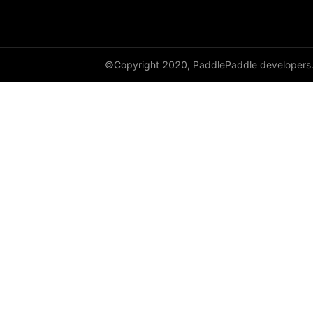
resnext50_64x4d
shufflenet_v2_swish
©Copyright 2020, PaddlePaddle developers
shufflenet_v2_x0_25
shufflenet_v2_x0_33
shufflenet_v2_x0_5
shufflenet_v2_x1_0
shufflenet_v2_x1_5
shufflenet_v2_x2_0
ShuffleNetV2
SqueezeNet
squeezenet1_0