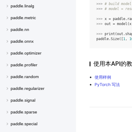
>>> 
# build model
paddle.linalg
>>> 
# model = res
paddle.metric
>>> 
x
=
paddle
.
ra
>>> 
out
=
model
(
x
paddle.nn
>>> 
print
(
out
.
sha
paddle.Size([
1
, 
1
paddle.onnx
paddle.optimizer
使用本API的
paddle.profiler
paddle.random
使用样例
PyTorch 写法
paddle.regularizer
paddle.signal
paddle.sparse
paddle.special