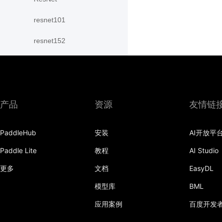
resnet101
resnet152
resnet18
resnet34
resnet50
产品
资源
友情链
resnext101_32x4d
PaddleHub
安装
AI开放平
resnext101_64x4d
Paddle Lite
教程
AI Studio
resnext152_32x4d
更多
文档
EasyDL
模型库
BML
resnext152_64x4d
应用案例
百度开发
resnext50_32x4d