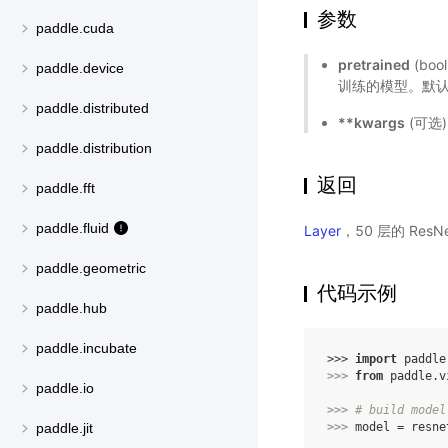
参数
paddle.cuda
pretrained
(bo
paddle.device
训练的模型。默认值
paddle.distributed
**kwargs
(可选
paddle.distribution
返回
paddle.fft
paddle.fluid
Layer
，50 层的 Res
paddle.geometric
代码示例
paddle.hub
paddle.incubate
>>> 
import
paddle
>>> 
from
paddle.v
paddle.io
>>> 
# build model
>>> 
model
=
resne
paddle.jit