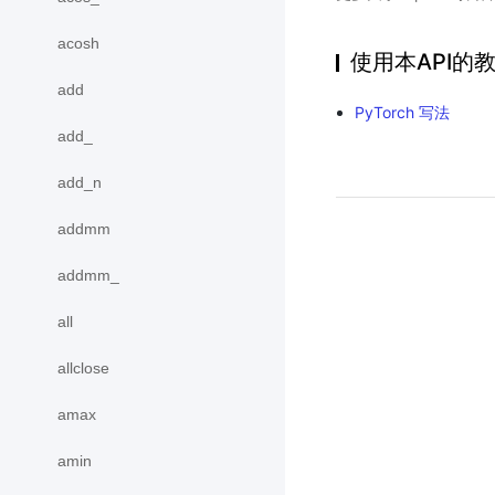
acosh
使用本API的
add
PyTorch 写法
add_
add_n
addmm
addmm_
all
allclose
amax
amin