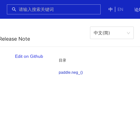
中
|
EN
论
中文(简)
Release Note
Edit on Github
目录
paddle.neg_()
。