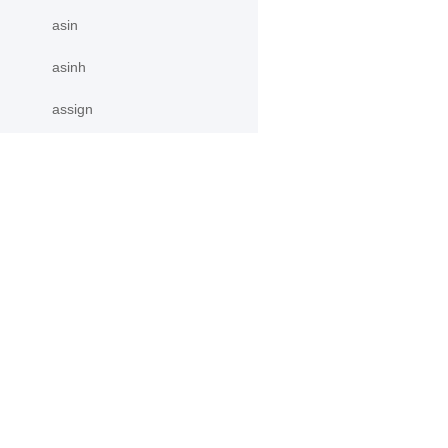
asin
asinh
assign
atan
atan2
产品
资源
atan_
atanh
PaddleHub
安装
atleast_1d
Paddle Lite
教程
更多
文档
atleast_2d
模型库
atleast_3d
应用案例
autocast