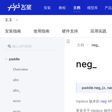
\u200E
安装
教程
文档
模型库
产品
3.3
安装指南
使用指南
硬件支持
应用实践
文档
neg_
paddle
neg_
Overview
abs
paddle.
neg_
(
x
,
na
abs_
acos
Inplace 版本的
neg
A
更多关于 inplace 
acos_