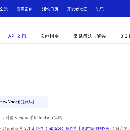
全景
应用案例
活动日历
开发者社区
资讯
API 文档
贡献指南
常见问题与解答
3.2 
me
=
None
)
[源代码]
PI，对输入
input
采用 Inplace 策略。
操作的介绍请参考
3.1.3 原位（Inplace）操作和非原位操作的区别
了解详情