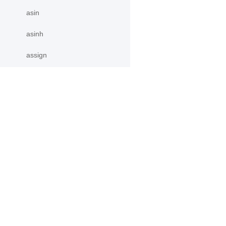
asin
asinh
assign
atan
atan2
产品
资源
atan_
atanh
PaddleHub
安装
atleast_1d
Paddle Lite
教程
更多
文档
atleast_2d
模型库
atleast_3d
应用案例
autocast