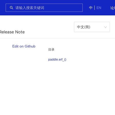
中
|
EN
论
中文(简)
Release Note
Edit on Github
目录
paddle.erf_()
。