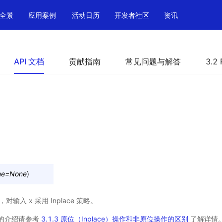
全景
应用案例
活动日历
开发者社区
资讯
API 文档
贡献指南
常见问题与解答
3.2 
me
=
None
)
，对输入 x 采用 Inplace 策略。
操作的介绍请参考
3.1.3 原位（Inplace）操作和非原位操作的区别
了解详情