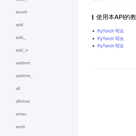
acosh
使用本API的
add
PyTorch 写法
add_
PyTorch 写法
PyTorch 写法
add_n
addmm
addmm_
all
allclose
amax
amin