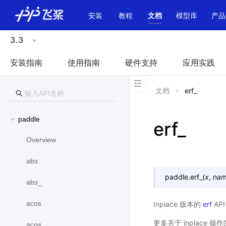
\u200E
安装
教程
文档
模型库
产品
3.3
安装指南
使用指南
硬件支持
应用实践
文档
erf_
paddle
erf_
Overview
abs
paddle.
erf_
(
x
,
na
abs_
acos
Inplace 版本的
erf
API
更多关于 inplace 
acos_