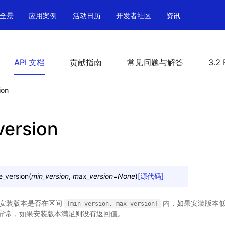
全景
应用案例
活动日历
开发者社区
资讯
API 文档
贡献指南
常见问题与解答
3.2 
ion
version
e_version
(
min_version
,
max_version
=
None
)
[源代码]
le 的安装版本是否在区间
内，如果安装版本低于 m
[min_version,
max_version]
，将抛出异常，如果安装版本满足则没有返回值。