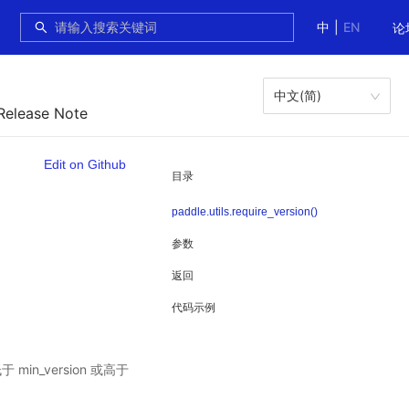
中
|
EN
论
中文(简)
Release Note
Edit on Github
目录
paddle.utils.require_version()
参数
返回
代码示例
in_version 或高于