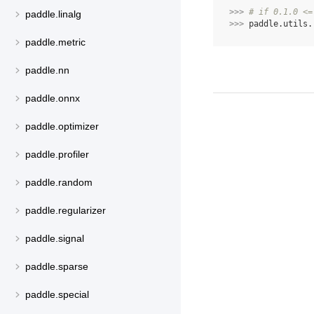
>>> 
# if 0.1.0 <=
paddle.linalg
>>> 
paddle
.
utils
.
paddle.metric
paddle.nn
paddle.onnx
paddle.optimizer
paddle.profiler
paddle.random
paddle.regularizer
paddle.signal
paddle.sparse
paddle.special