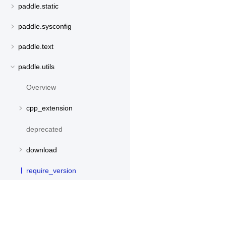
paddle.static
paddle.sysconfig
paddle.text
paddle.utils
Overview
cpp_extension
deprecated
download
require_version
run_check
try_import