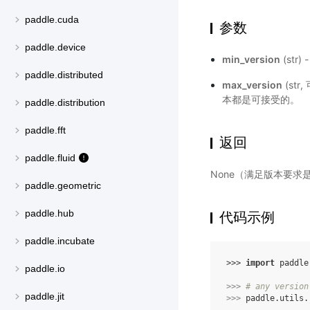
paddle.cuda
参数
paddle.device
min_version
(str
paddle.distributed
max_version
(str
本都是可接受的。
paddle.distribution
paddle.fft
返回
paddle.fluid
None（满足版本要求
paddle.geometric
paddle.hub
代码示例
paddle.incubate
>>> 
import
paddle
paddle.io
>>> 
# any version
paddle.jit
>>> 
paddle
.
utils
.