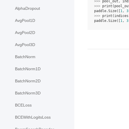
>>> 
pool_out
,
ind
>>> 
print
(
pool_ou
AlphaDropout
paddle.Size([
1
, 
3
>>> 
print
(
indices
AvgPool1D
paddle.Size([
1
, 
3
AvgPool2D
AvgPool3D
BatchNorm
BatchNorm1D
BatchNorm2D
BatchNorm3D
BCELoss
BCEWithLogitsLoss