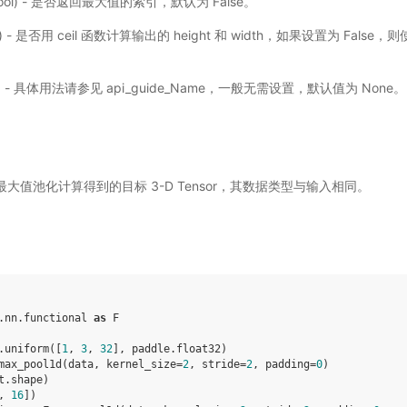
ool) - 是否返回最大值的索引，默认为 False。
l) - 是否用 ceil 函数计算输出的 height 和 width，如果设置为 False，
选) - 具体用法请参见
api_guide_Name
，一般无需设置，默认值为 None。
大值池化计算得到的目标 3-D Tensor，其数据类型与输入相同。
.nn.functional
as
F
.
uniform
([
1
,
3
,
32
],
paddle
.
float32
)
max_pool1d
(
data
,
kernel_size
=
2
,
stride
=
2
,
padding
=
0
)
t
.
shape
)
, 
16
])