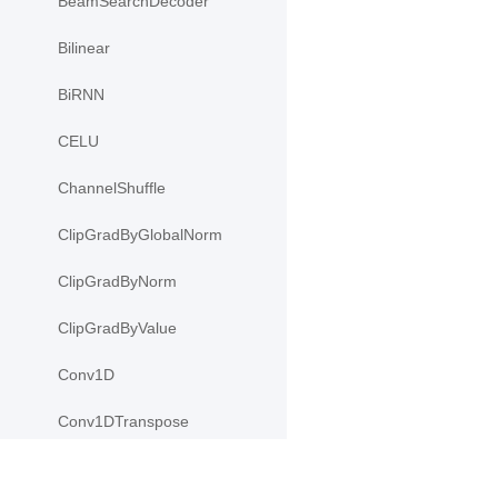
BeamSearchDecoder
Bilinear
BiRNN
CELU
ChannelShuffle
ClipGradByGlobalNorm
ClipGradByNorm
ClipGradByValue
Conv1D
Conv1DTranspose
Conv2D