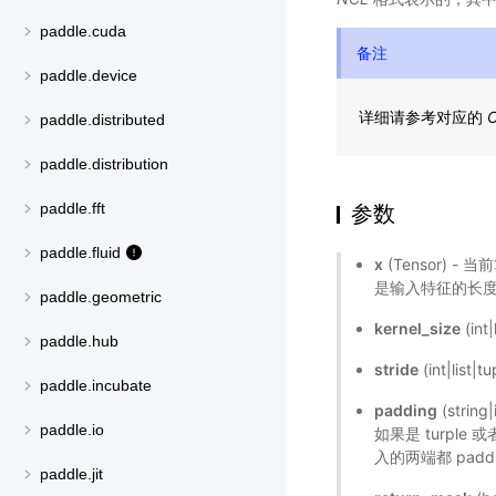
paddle.cuda
备注
paddle.device
详细请参考对应的
C
paddle.distributed
paddle.distribution
paddle.fft
参数
paddle.fluid
x
(Tensor) 
是输入特征的长度。其
paddle.geometric
kernel_size
(in
paddle.hub
stride
(int|lis
paddle.incubate
padding
(stri
paddle.io
如果是 turple 
入的两端都 padd
paddle.jit