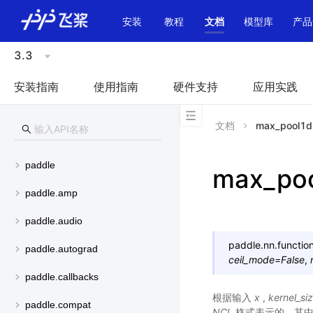
\u200E
安装
教程
文档
模型库
产品
3.3
安装指南
使用指南
硬件支持
应用实践
文档
max_pool1d
paddle
max_po
paddle.amp
paddle.audio
paddle.nn.function
paddle.autograd
ceil_mode
=
False
,
paddle.callbacks
根据输入
x
,
kernel_si
paddle.compat
NCL
格式表示的，其