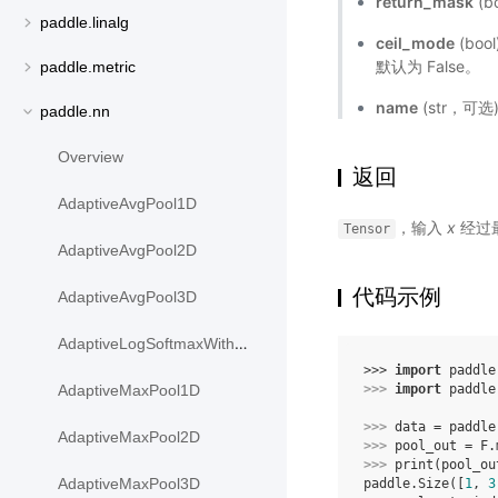
return_mask
(b
paddle.linalg
ceil_mode
(boo
默认为 False。
paddle.metric
name
(str，可
paddle.nn
Overview
返回
AdaptiveAvgPool1D
，输入
x
经过最
Tensor
AdaptiveAvgPool2D
代码示例
AdaptiveAvgPool3D
AdaptiveLogSoftmaxWithLoss
>>> 
import
paddle
>>> 
import
paddle
AdaptiveMaxPool1D
>>> 
data
=
paddle
AdaptiveMaxPool2D
>>> 
pool_out
=
F
.
>>> 
print
(
pool_ou
AdaptiveMaxPool3D
paddle.Size([
1
, 
3