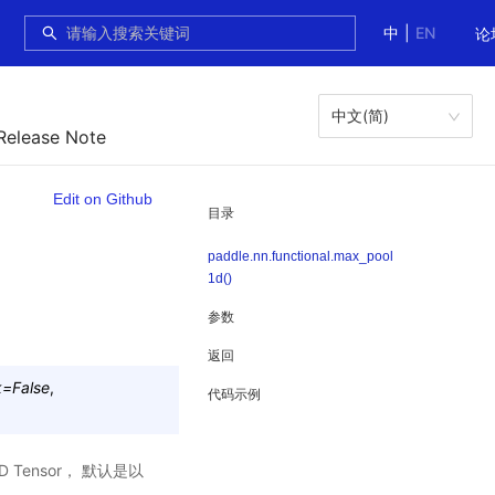
中
|
EN
论
中文(简)
Release Note
Edit on Github
目录
paddle.nn.functional.max_pool
1d()
参数
返回
k
=
False
,
代码示例
 Tensor， 默认是以