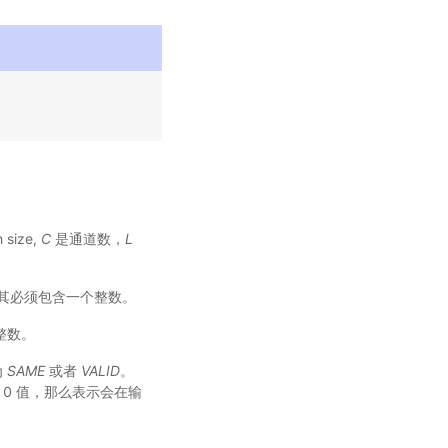
 size,
C
是通道数，
L
le 类型，其必须包含一个整数。
一个整数。
为
SAME
或者
VALID
。
非 0 值，那么表示会在输