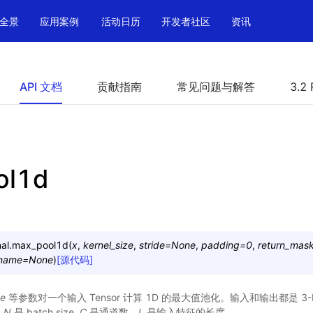
全景
应用案例
活动日历
开发者社区
资讯
API 文档
贡献指南
常见问题与解答
3.2 
ol1d
al.
max_pool1d
(
x
,
kernel_size
,
stride
=
None
,
padding
=
0
,
return_mas
name
=
None
)
[源代码]
ze
等参数对一个输入 Tensor 计算 1D 的最大值池化。输入和输出都是 3-D
中
N
是 batch size,
C
是通道数，
L
是输入特征的长度。