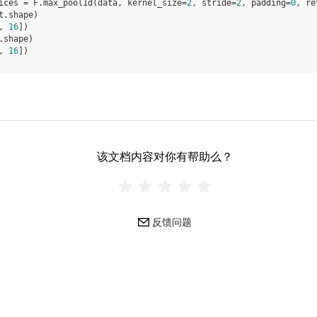
ices
=
F
.
max_pool1d
(
data
,
kernel_size
=
2
,
stride
=
2
,
padding
=
0
,
re
t
.
shape
)
, 
16
])
.
shape
)
, 
16
])
该文档内容对你有帮助么？
反馈问题