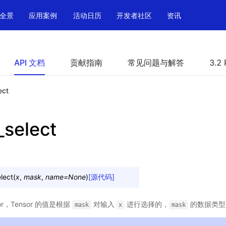
全景
应用案例
活动日历
开发者社区
资讯
API 文档
贡献指南
常见问题与解答
3.2 
ect
select
lect
(
x
,
mask
,
name
=
None
)
[源代码]
or，Tensor 的值是根据
对输入
进行选择的，
的数据类型是
mask
x
mask