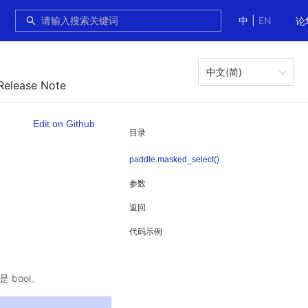
中
|
EN
论
中文(简)
Release Note
Edit on Github
目录
paddle.masked_select()
参数
返回
代码示例
 bool。