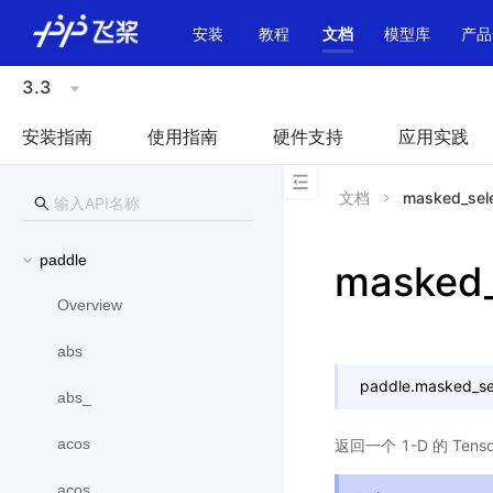
\u200E
安装
教程
文档
模型库
产品
3.3
安装指南
使用指南
硬件支持
应用实践
文档
masked_sel
paddle
masked_
Overview
abs
paddle.
masked_se
abs_
acos
返回一个 1-D 的 Tens
acos_