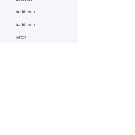
baddbmm
baddbmm_
batch
bernoulli
bernoulli_
产品
资源
bincount
binomial
PaddleHub
安装
bitwise_and
Paddle Lite
教程
更多
文档
bitwise_and_
模型库
bitwise_invert
应用案例