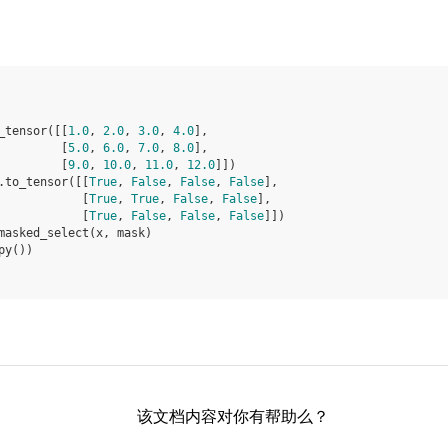
_tensor
([[
1.0
,
2.0
,
3.0
,
4.0
],
[
5.0
,
6.0
,
7.0
,
8.0
],
[
9.0
,
10.0
,
11.0
,
12.0
]])
.
to_tensor
([[
True
,
False
,
False
,
False
],
[
True
,
True
,
False
,
False
],
[
True
,
False
,
False
,
False
]])
masked_select
(
x
,
mask
)
py
())
该文档内容对你有帮助么？