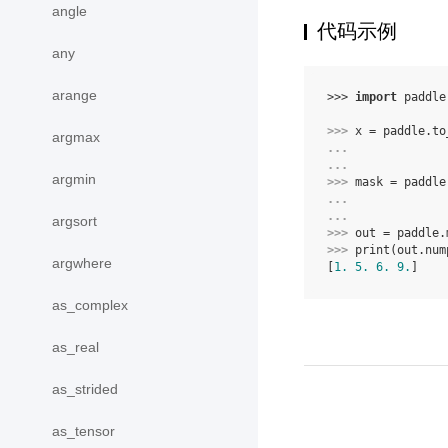
angle
代码示例
any
arange
>>> 
import
paddle
>>> 
x
=
paddle
.
to
argmax
... 
... 
argmin
>>> 
mask
=
paddle
... 
... 
argsort
>>> 
out
=
paddle
.
>>> 
print
(
out
.
num
argwhere
[
1.
5.
6.
9.
]
as_complex
as_real
as_strided
as_tensor