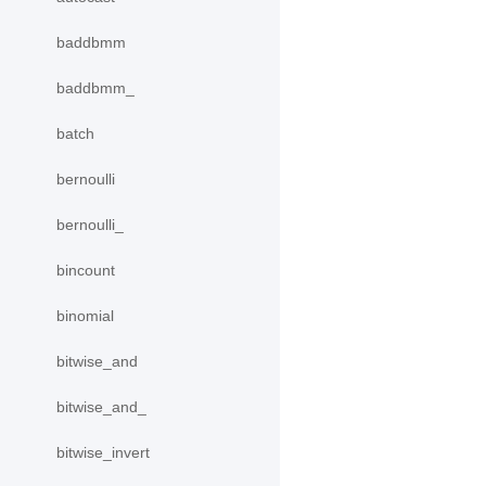
baddbmm
baddbmm_
batch
bernoulli
bernoulli_
bincount
binomial
bitwise_and
bitwise_and_
bitwise_invert