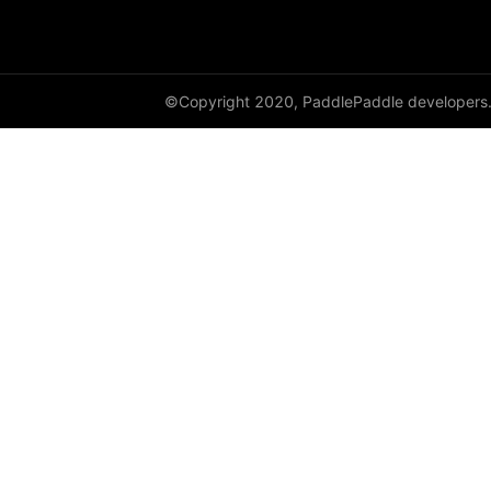
cauchy_
cdist
©Copyright 2020, PaddlePaddle developers
ceil
ceil_
chunk
clamp
clip_
clone
column_stack
combinations