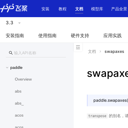
\u200E
安装
教程
文档
模型库
产品全景
3.3
安装指南
使用指南
硬件支持
应用实践
文档
swapaxes
paddle
swapax
Overview
abs
paddle.
swapaxes
(
abs_
acos
的别名，
transpose
acos_