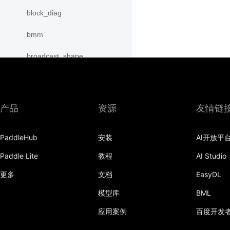
block_diag
bmm
broadcast_shape
broadcast_shapes
broadcast_tensors
产品
资源
友情链
broadcast_to
PaddleHub
安装
AI开放平
bucketize
Paddle Lite
教程
AI Studio
cartesian_prod
更多
文档
EasyDL
cast
模型库
BML
cast_
应用案例
百度开发
cat