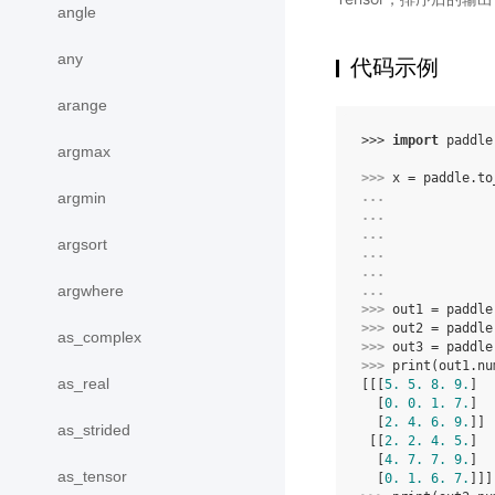
angle
any
代码示例
arange
>>> 
import
paddle
argmax
>>> 
x
=
paddle
.
to
argmin
... 
... 
... 
argsort
... 
... 
argwhere
... 
>>> 
out1
=
paddle
>>> 
out2
=
paddle
as_complex
>>> 
out3
=
paddle
>>> 
print
(
out1
.
nu
as_real
[[[
5.
5.
8.
9.
]
  [
0.
0.
1.
7.
]
  [
2.
4.
6.
9.
]]
as_strided
 [[
2.
2.
4.
5.
]
  [
4.
7.
7.
9.
]
as_tensor
  [
0.
1.
6.
7.
]]]