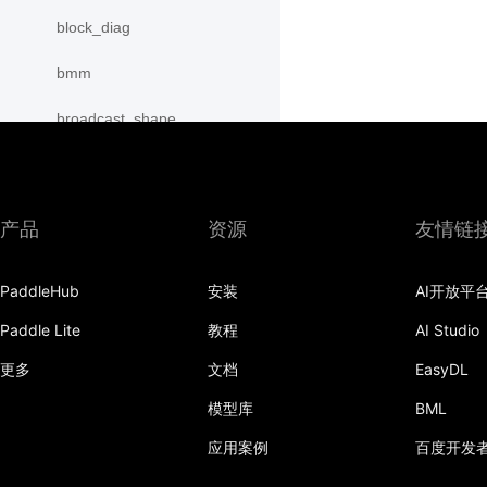
block_diag
bmm
broadcast_shape
broadcast_shapes
broadcast_tensors
产品
资源
友情链
broadcast_to
PaddleHub
安装
AI开放平
bucketize
Paddle Lite
教程
AI Studio
cartesian_prod
更多
文档
EasyDL
cast
模型库
BML
cast_
应用案例
百度开发
cat