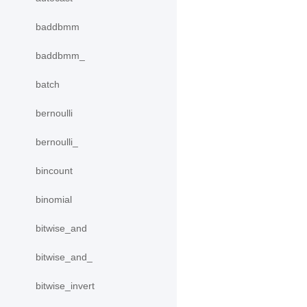
baddbmm
baddbmm_
batch
bernoulli
bernoulli_
bincount
binomial
bitwise_and
bitwise_and_
bitwise_invert