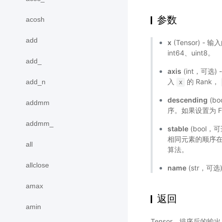
参数
acosh
add
x
(Tensor) - 
int64、uint8。
add_
axis
(int，可选)
入
的 Rank，
add_n
x
descending
(b
addmm
序。如果设置为 F
addmm_
stable
(bool
相同元素的顺序在
all
算法。
allclose
name
(str，可
amax
返回
amin
Tensor，排序后的输