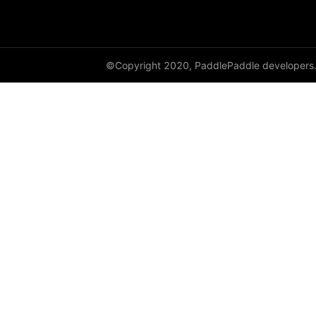
cauchy_
cdist
©Copyright 2020, PaddlePaddle developers
ceil
ceil_
chunk
clamp
clip_
clone
column_stack
combinations