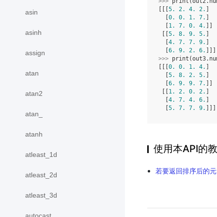
>>> 
print
(
out2
.
nu
[[[
5.
2.
4.
2.
]
asin
  [
0.
0.
1.
7.
]
  [
1.
7.
0.
4.
]]
asinh
 [[
5.
8.
9.
5.
]
  [
4.
7.
7.
9.
]
  [
6.
9.
2.
6.
]]]
assign
>>> 
print
(
out3
.
nu
[[[
0.
0.
1.
4.
]
atan
  [
5.
8.
2.
5.
]
  [
6.
9.
9.
7.
]]
 [[
1.
2.
0.
2.
]
atan2
  [
4.
7.
4.
6.
]
  [
5.
7.
7.
9.
]]]
atan_
atanh
使用本API的
atleast_1d
若要返回排序后的元素
atleast_2d
atleast_3d
autocast