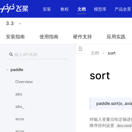
\u200E
安装
教程
文档
模型库
产品全景
3.3
安装指南
使用指南
硬件支持
应用实践
文档
sort
paddle
sort
Overview
abs
paddle.
sort
(
x
,
axi
abs_
acos
对输入变量沿给定轴进
降序排列设置
descend
acos_