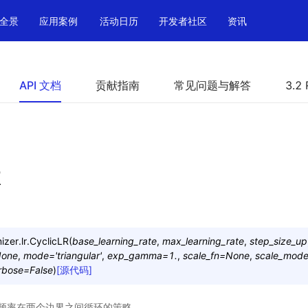
全景
应用案例
活动日历
开发者社区
资讯
API 文档
贡献指南
常见问题与解答
3.2 
R
zer.lr.
CyclicLR
(
base_learning_rate
,
max_learning_rate
,
step_size_up
one
,
mode
=
'triangular'
,
exp_gamma
=
1.
,
scale_fn
=
None
,
scale_mod
rbose
=
False
)
[源代码]
频率在两个边界之间循环的策略。