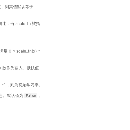
指定，则其值默认等于
描述，当 scale_fn 被指
≤ scale_fn(x) ≤
ations 数作为输入。默认值
为 -1，则为初始学习率。
息。默认值为
。
False