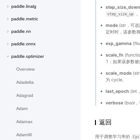
paddle.linalg
step_size_dow
step_size_up
paddle.metric
mode
(str，可选)
paddle.nn
定时时，该参数将被忽
exp_gamma
(f
paddle.onnx
scale_fn
(func
paddle.optimizer
1；如果该参数被
Overview
scale_mode
(st
为 cycle。
Adadelta
last_epoch
(in
Adagrad
verbose
(bool
Adam
返回
Adamax
AdamW
用于调整学习率的
Cyc