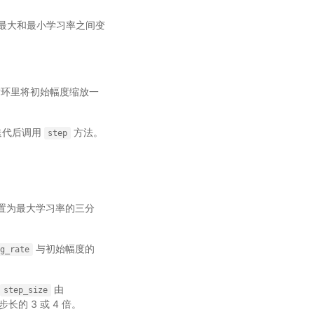
最大和最小学习率之间变
循环里将初始幅度缩放一
次迭代后调用
方法。
step
其设置为最大学习率的三分
与初始幅度的
ng_rate
长
由
step_size
步长的 3 或 4 倍。