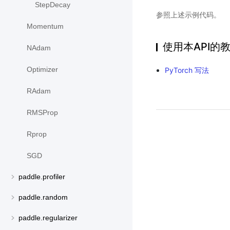
StepDecay
参照上述示例代码。
Momentum
使用本API的
NAdam
Optimizer
PyTorch 写法
RAdam
RMSProp
Rprop
SGD
paddle.profiler
paddle.random
paddle.regularizer