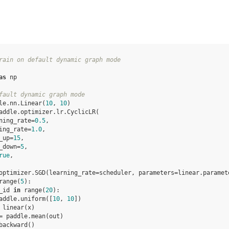
rain on default dynamic graph mode
as
np
fault dynamic graph mode
le
.
nn
.
Linear
(
10
,
10
)
addle
.
optimizer
.
lr
.
CyclicLR
(
ning_rate
=
0.5
,
ing_rate
=
1.0
,
_up
=
15
,
_down
=
5
,
rue
,
optimizer
.
SGD
(
learning_rate
=
scheduler
,
parameters
=
linear
.
paramet
range
(
5
):
_id
in
range
(
20
):
addle
.
uniform
([
10
,
10
])
linear
(
x
)
=
paddle
.
mean
(
out
)
backward
()