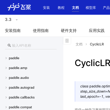
\u200E
安装
教程
文档
模型库
产品
3.3
安装指南
使用指南
硬件支持
应用实践
文档
CyclicLR
paddle
CyclicL
paddle.amp
paddle.audio
class
paddle.optimi
paddle.autograd
step_size_down
=
N
last_epoch
=
-1
,
ve
paddle.callbacks
paddle.compat
提供一种学习率按固定