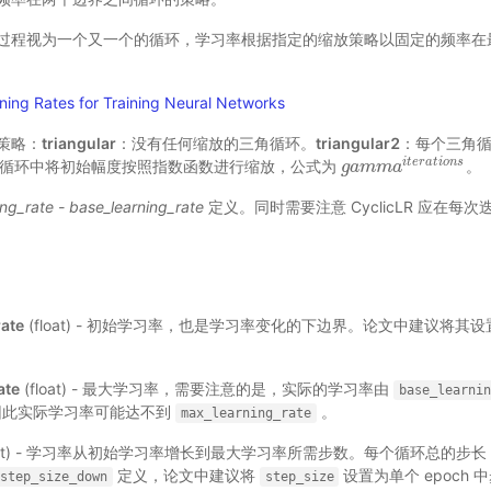
过程视为一个又一个的循环，学习率根据指定的缩放策略以固定的频率在
ning Rates for Training Neural Networks
策略：
triangular
：没有任何缩放的三角循环。
triangular2
：每个三角
i
t
e
r
a
t
i
o
n
s
循环中将初始幅度按照指数函数进行缩放，公式为
。
g
g
a
a
m
m
m
m
a
a
i
t
e
r
a
t
i
o
n
s
ng_rate - base_learning_rate
定义。同时需要注意 CyclicLR 应在每
rate
(float) - 初始学习率，也是学习率变化的下边界。论文中建议将
。
ate
(float) - 最大学习率，需要注意的是，实际的学习率由
base_learni
因此实际学习率可能达不到
。
max_learning_rate
int) - 学习率从初始学习率增长到最大学习率所需步数。每个循环总的步
定义，论文中建议将
设置为单个 epoch 中
step_size_down
step_size