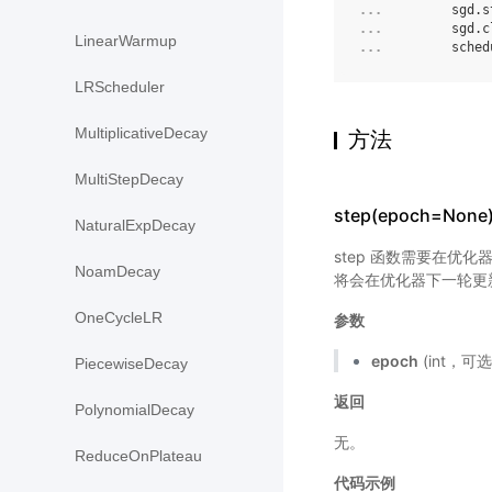
... 
sgd
.
s
... 
sgd
.
c
LinearWarmup
... 
sched
LRScheduler
MultiplicativeDecay
方法
MultiStepDecay
step(epoch=None
NaturalExpDecay
step 函数需要在优化
NoamDecay
将会在优化器下一轮更
OneCycleLR
参数
epoch
(int，可
PiecewiseDecay
返回
PolynomialDecay
无。
ReduceOnPlateau
代码示例