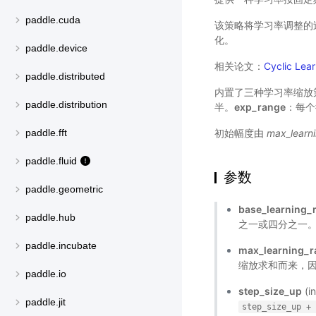
paddle.cuda
该策略将学习率调整的
化。
paddle.device
相关论文：
Cyclic Lear
paddle.distributed
内置了三种学习率缩放
paddle.distribution
半。
exp_range
：每个
初始幅度由
max_learni
paddle.fft
paddle.fluid
参数
paddle.geometric
base_learning_
paddle.hub
之一或四分之一
paddle.incubate
max_learning_r
缩放求和而来，
paddle.io
step_size_up
(
paddle.jit
step_size_up
+