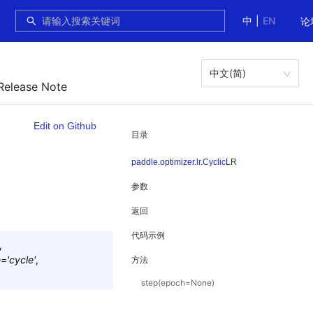
中
|
EN
论
中文(简)
Release Note
Edit on Github
目录
paddle.optimizer.lr.CyclicLR
参数
返回
代码示例
,
e
=
'cycle'
,
方法
step(epoch=None)