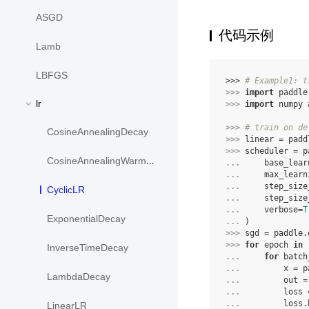
ASGD
代码示例
Lamb
LBFGS
>>> 
# Example1: t
>>> 
import
paddle
lr
>>> 
import
numpy
>>> 
# train on de
CosineAnnealingDecay
>>> 
linear
=
padd
>>> 
scheduler
=
p
CosineAnnealingWarmRestarts
... 
base_lear
... 
max_learn
... 
step_size
CyclicLR
... 
step_size
... 
verbose
=
T
ExponentialDecay
... 
)
>>> 
sgd
=
paddle
.
>>> 
for
epoch
in
InverseTimeDecay
... 
for
batch
... 
x
=
p
LambdaDecay
... 
out
=
... 
loss
... 
loss
.
LinearLR