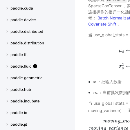
BatchNorm
SparseCooTensor
paddle.cuda
连接操作的批归一化函
考：
Batch Normalizat
paddle.device
Covariate Shift
。
paddle.distributed
当 use_global_stats =
paddle.distribution
μ
β
paddle.fft
μ
β
←
1
2
σ
paddle.fluid
β
paddle.geometric
：批输入数据
x
x
paddle.hub
：当前批次数据
m
m
paddle.incubate
当 use_global_stats =
moving_varia
paddle.io
_
m
o
v
i
n
g
m
e
paddle.jit
m
o
v
i
n
g
_
m
e
a
n
=
m
o
v
i
n
_
m
o
v
i
n
g
v
a
r
i
a
n
c
e