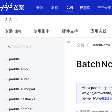
\u200E
安装
教程
文档
模型库
产品全景
3.3
安装指南
使用指南
硬件支持
应用实践
文档
BatchNorm
paddle
BatchN
paddle.amp
paddle.audio
class
paddle.spars
paddle.autograd
weight_attr
=
None
name
=
None
)
[源代
paddle.callbacks
paddle.compat
构建稀疏