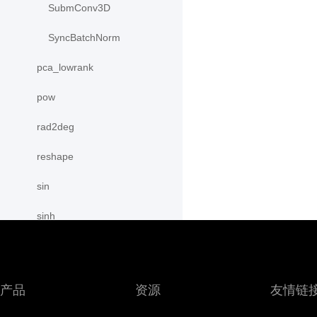
SubmConv3D
SyncBatchNorm
pca_lowrank
pow
rad2deg
reshape
sin
sinh
slice
sparse_coo_tensor
产品
资源
友情链
sparse_csr_tensor