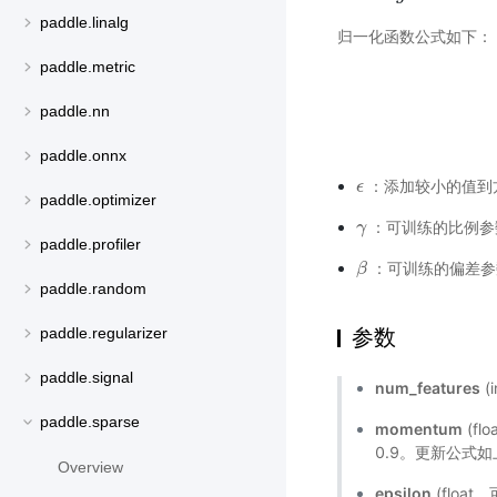
paddle.linalg
归一化函数公式如下：
paddle.metric
paddle.nn
paddle.onnx
：添加较小的值到
ϵ
ϵ
paddle.optimizer
：可训练的比例参
γ
γ
paddle.profiler
：可训练的偏差参
β
β
paddle.random
参数
paddle.regularizer
paddle.signal
num_features
(
paddle.sparse
momentum
(fl
0.9。更新公式
Overview
epsilon
(floa