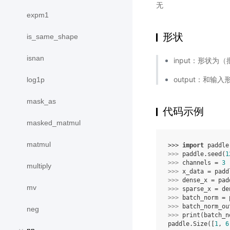
无
expm1
形状
is_same_shape
isnan
input：形状为（
output：和输
log1p
mask_as
代码示例
masked_matmul
matmul
>>> 
import
paddle
>>> 
paddle
.
seed
(
1
>>> 
channels
=
3
multiply
>>> 
x_data
=
padd
>>> 
dense_x
=
pad
mv
>>> 
sparse_x
=
de
>>> 
batch_norm
=
>>> 
batch_norm_ou
neg
>>> 
print
(
batch_n
paddle.Size([
1
, 
6