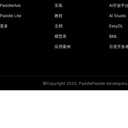
PaddleHub
安装
AI开放平
sqrt
Paddle Lite
教程
AI Studio
square
更多
文档
EasyDL
subtract
模型库
BML
sum
应用案例
百度开发
tan
tanh
transpose
©Copyright 2020, PaddlePaddle developers
paddle.special
paddle.static
paddle.sysconfig
paddle.text