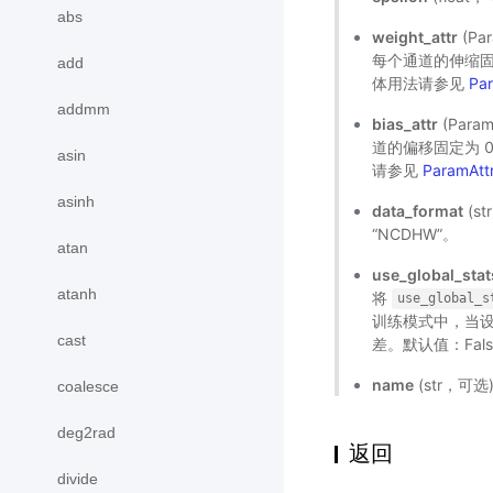
abs
weight_attr
(Pa
每个通道的伸缩固
add
体用法请参见
Pa
addmm
bias_attr
(Par
道的偏移固定为 
asin
请参见
ParamAtt
asinh
data_format
(s
“NCDHW”。
atan
use_global_stat
atanh
将
use_global_s
训练模式中，当
cast
差。默认值：Fal
name
(str，可
coalesce
deg2rad
返回
divide