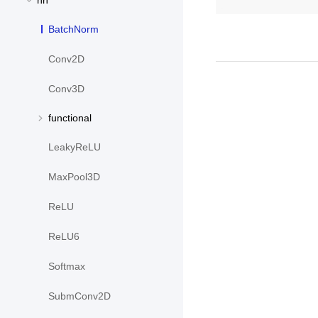
nn
BatchNorm
Conv2D
Conv3D
functional
LeakyReLU
MaxPool3D
ReLU
ReLU6
Softmax
SubmConv2D