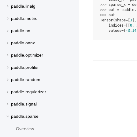
>>> 
sparse_x
=
de
paddle.linalg
>>> 
out
=
paddle
.
>>> 
out
paddle.metric
Tensor(shape=[
3
],
    indices=[[
0
, 
paddle.nn
    values=[
-3.14
paddle.onnx
paddle.optimizer
paddle.profiler
paddle.random
paddle.regularizer
paddle.signal
paddle.sparse
Overview