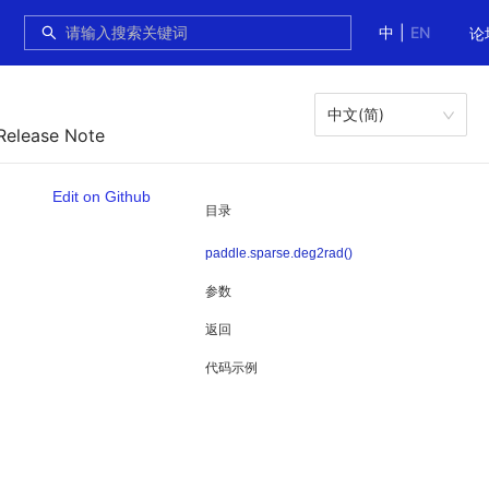
中
|
EN
论
中文(简)
Release Note
Edit on Github
目录
paddle.sparse.deg2rad()
参数
返回
代码示例