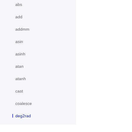
abs
add
addmm
asin
asinh
atan
atanh
cast
coalesce
deg2rad
divide