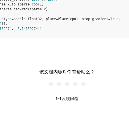
nse_x
.
to_sparse_coo
(
1
)
sparse
.
deg2rad
(
sparse_x
)
 dtype=paddle.float32, place=Place(cpu), stop_gradient=
True
,
2
]],
159274
,  
3.14159274
])
该文档内容对你有帮助么？
反馈问题