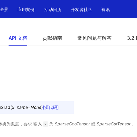
全景
应用案例
活动日历
开发者社区
资讯
API 文档
贡献指南
常见问题与解答
3.2 
d
g2rad
(
x
,
name
=
None
)
[源代码]
转换为弧度，要求 输入
为
SparseCooTensor
或
SparseCsrTensor
。
x