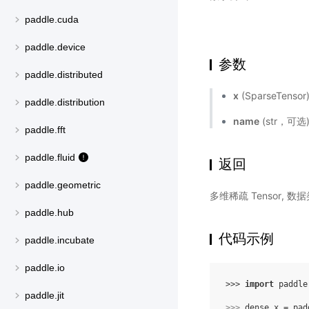
paddle.cuda
paddle.device
参数
paddle.distributed
x
(SparseTens
paddle.distribution
name
(str，可
paddle.fft
paddle.fluid
返回
paddle.geometric
多维稀疏 Tensor,
paddle.hub
代码示例
paddle.incubate
paddle.io
>>> 
import
paddle
paddle.jit
>>> 
dense_x
=
pad