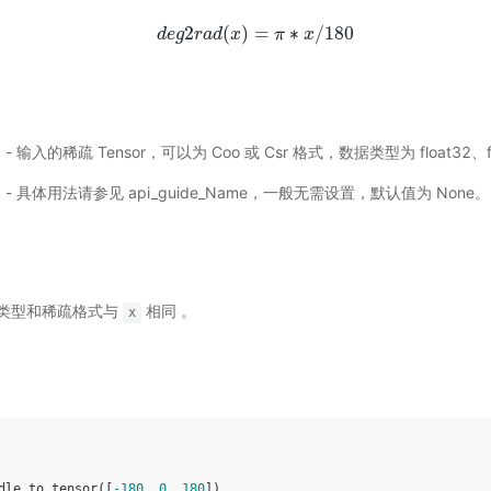
2
(
)
=
∗
/
180
d
e
g
d
e
r
g
a
2
d
r
a
d
x
(
x
)
=
π
π
∗
x
/
x
180
or) - 输入的稀疏 Tensor，可以为 Coo 或 Csr 格式，数据类型为 float32、f
选) - 具体用法请参见
api_guide_Name
，一般无需设置，默认值为 None。
 数据类型和稀疏格式与
相同 。
x
dle
.
to_tensor
([
-
180
,
0
,
180
])