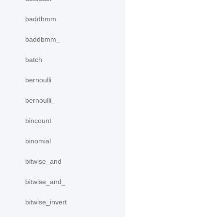
baddbmm
baddbmm_
batch
bernoulli
bernoulli_
bincount
binomial
bitwise_and
bitwise_and_
bitwise_invert