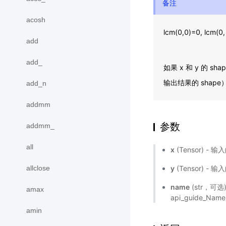
备注
acosh
lcm(0,0)=0, lcm(0,
add
add_
如果 x 和 y 的 
输出结果的 shap
add_n
addmm
参数
addmm_
all
x
(Tensor) - 
allclose
y
(Tensor) - 
name
(str，可
amax
api_guide_Name
amin