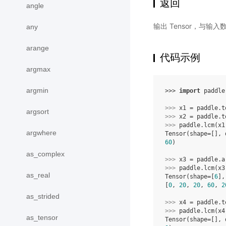
返回
angle
输出 Tensor，与输
any
arange
代码示例
argmax
argmin
>>> 
import
paddle
>>> 
x1
=
paddle
.
t
argsort
>>> 
x2
=
paddle
.
t
>>> 
paddle
.
lcm
(
x1
argwhere
Tensor(shape=[], 
60
)
as_complex
>>> 
x3
=
paddle
.
a
>>> 
paddle
.
lcm
(
x3
as_real
Tensor(shape=[
6
],
[
0
, 
20
, 
20
, 
60
, 
2
as_strided
>>> 
x4
=
paddle
.
t
>>> 
paddle
.
lcm
(
x4
as_tensor
Tensor(shape=[], 