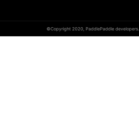
cauchy_
cdist
©Copyright 2020, PaddlePaddle developers
ceil
ceil_
chunk
clamp
clip_
clone
column_stack
combinations