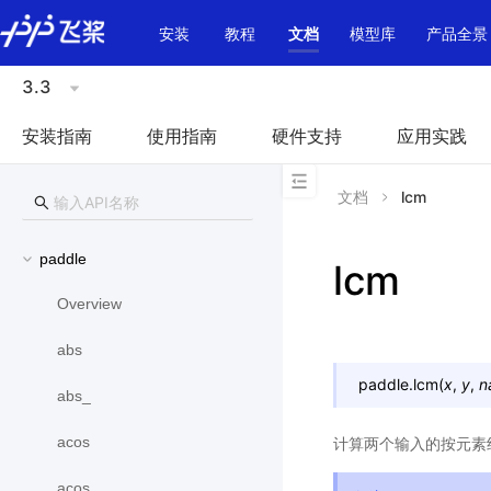
\u200E
安装
教程
文档
模型库
产品全景
3.3
安装指南
使用指南
硬件支持
应用实践
文档
lcm
paddle
lcm
Overview
abs
paddle.
lcm
(
x
,
y
,
n
abs_
acos
计算两个输入的按元素
acos_