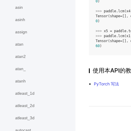
0
)
asin
>>> 
paddle
.
lcm
(
x4
Tensor(shape=[], 
asinh
0
)
>>> 
x5
=
paddle
.
t
assign
>>> 
paddle
.
lcm
(
x1
Tensor(shape=[], 
atan
60
)
atan2
atan_
使用本API的
atanh
PyTorch 写法
atleast_1d
atleast_2d
atleast_3d
autocast