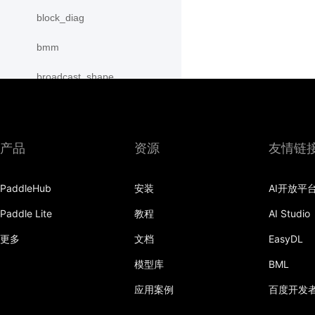
block_diag
bmm
broadcast_shape
broadcast_shapes
broadcast_tensors
产品
资源
友情链
broadcast_to
PaddleHub
安装
AI开放平
bucketize
Paddle Lite
教程
AI Studio
cartesian_prod
更多
文档
EasyDL
cast
模型库
BML
cast_
应用案例
百度开发
cat