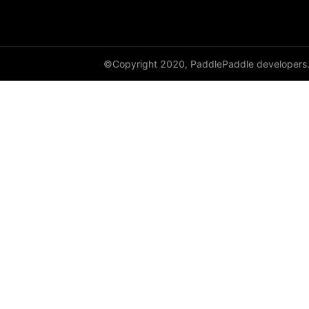
instance_norm
layer_norm
©Copyright 2020, PaddlePaddle developers
nce
prelu
row_conv
sequence_conv
sequence_expand
sequence_first_step
sequence_last_step
sequence_pool
sequence_softmax