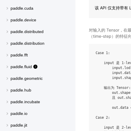
该 API 仅支持带有 
paddle.cuda
paddle.device
对输入的 Tensor，在
paddle.distributed
（time-step）的
paddle.distribution
Case 1:

paddle.fft
    input 是 1-lev
paddle.fluid
        input.lod
        input.dat
        input.sha
paddle.geometric
    输出为 Tensor:

paddle.hub
        out.shape
        且 out.sha
paddle.incubate
        out.data 
paddle.io
Case 2:

paddle.jit
    input 是 2