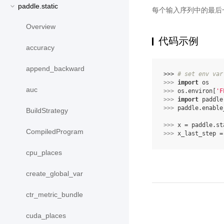
paddle.static
每个输入序列中的最后一步
Overview
代码示例
accuracy
append_backward
>>> 
# set env var
>>> 
import
os
auc
>>> 
os
.
environ
[
'F
>>> 
import
paddle
>>> 
paddle
.
enable
BuildStrategy
>>> 
x
=
paddle
.
st
CompiledProgram
>>> 
x_last_step
=
cpu_places
create_global_var
ctr_metric_bundle
cuda_places