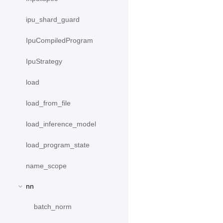
ipu_shard_guard
IpuCompiledProgram
IpuStrategy
load
load_from_file
load_inference_model
load_program_state
name_scope
nn
batch_norm