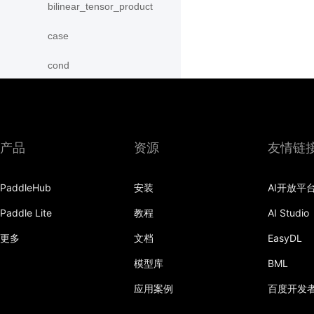
bilinear_tensor_product
case
cond
conv2d
conv2d_transpose
产品
资源
友情链
conv3d
conv3d_transpose
PaddleHub
安装
AI开放平
Paddle Lite
教程
AI Studio
deform_conv2d
更多
文档
EasyDL
embedding
模型库
BML
fc
应用案例
百度开发
group_norm