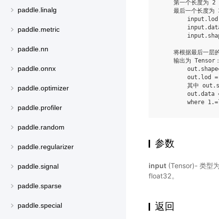
    第一个长度为 2
paddle.linalg
    最后一个长度为 
        input.lod
        input.dat
paddle.metric
        input.sha
paddle.nn
    将根据最后一层的 l
    输出为 Tensor：
paddle.onnx
        out.shape
        out.lod =
        其中 out.sh
paddle.optimizer
        out.data 
paddle.profiler
paddle.random
参数
paddle.regularizer
input
(Tensor)- 类
paddle.signal
float32。
paddle.sparse
返回
paddle.special