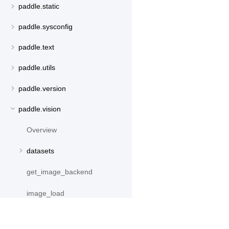
paddle.static
paddle.sysconfig
paddle.text
paddle.utils
paddle.version
paddle.vision
Overview
datasets
get_image_backend
image_load
models