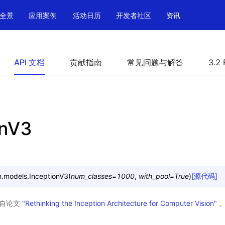
全景
应用案例
活动日历
开发者社区
资讯
API 文档
贡献指南
常见问题与解答
3.2 
onV3
n.models.
InceptionV3
(
num_classes
=
1000
,
with_pool
=
True
)
[源代码]
，来自论文
"Rethinking the Inception Architecture for Computer Vision"