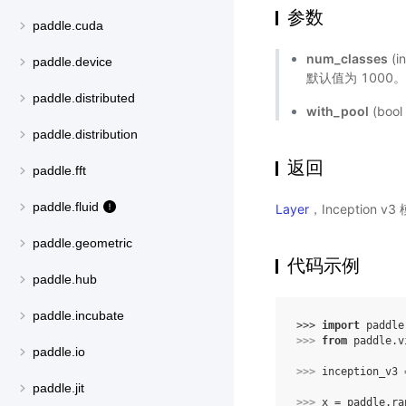
参数
paddle.cuda
num_classes
(
paddle.device
默认值为 1000
paddle.distributed
with_pool
(bo
paddle.distribution
返回
paddle.fft
paddle.fluid
Layer
，Inception 
paddle.geometric
代码示例
paddle.hub
paddle.incubate
>>> 
import
paddle
>>> 
from
paddle.v
paddle.io
>>> 
inception_v3
paddle.jit
>>> 
x
=
paddle
.
ra