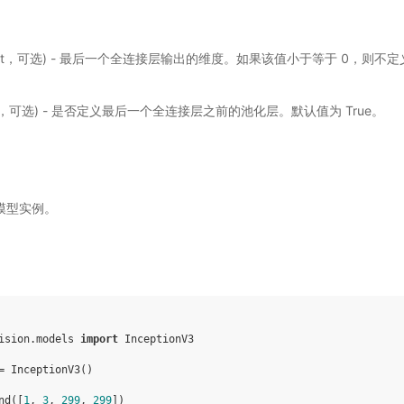
int，可选) - 最后一个全连接层输出的维度。如果该值小于等于 0，则不
。
ol，可选) - 是否定义最后一个全连接层之前的池化层。默认值为 True。
v3 模型实例。
ision.models
import
InceptionV3
=
InceptionV3
()
nd
([
1
,
3
,
299
,
299
])