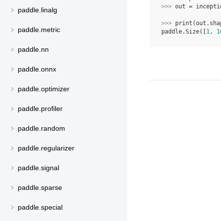
>>> 
out
=
incepti
paddle.linalg
>>> 
print
(
out
.
sha
paddle.metric
paddle.Size([
1
, 
1
paddle.nn
paddle.onnx
paddle.optimizer
paddle.profiler
paddle.random
paddle.regularizer
paddle.signal
paddle.sparse
paddle.special