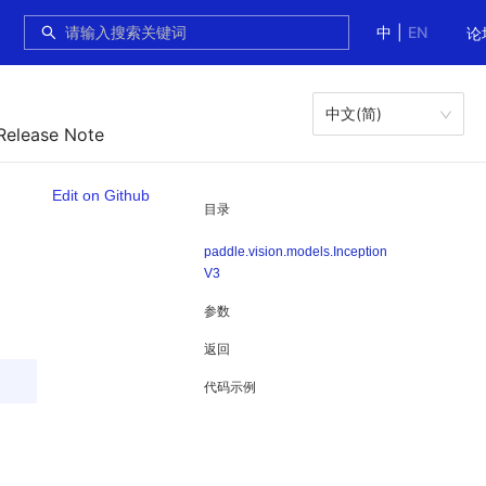
中
|
EN
论
中文(简)
Release Note
Edit on Github
目录
paddle.vision.models.Inception
V3
参数
返回
代码示例
。