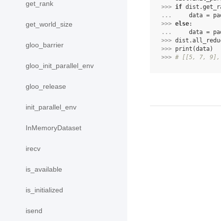
get_rank
>>> 
if
dist
.
get_r
... 
data
=
pa
>>> 
else
:
get_world_size
... 
data
=
pa
>>> 
dist
.
all_redu
gloo_barrier
>>> 
print
(
data
)
>>> 
# [[5, 7, 9],
gloo_init_parallel_env
gloo_release
init_parallel_env
InMemoryDataset
irecv
is_available
is_initialized
isend