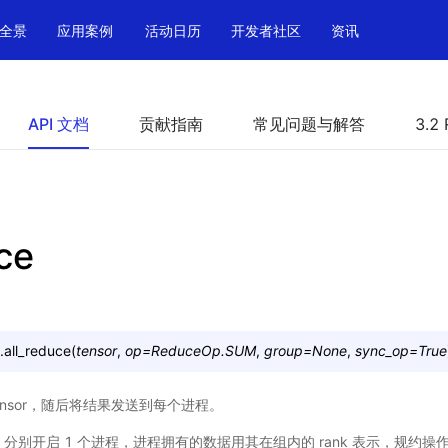
全景
应用案例
活动日历
开发者社区
资讯
API 文档
贡献指南
常见问题与解答
3.2 
ce
.
all_reduce
(
tensor
,
op
=
ReduceOp.SUM
,
group
=
None
,
sync_op
=
True
ensor，随后将结果发送到每个进程。
U 分别开启 1 个进程，进程拥有的数据用其在组内的 rank 表示，规约