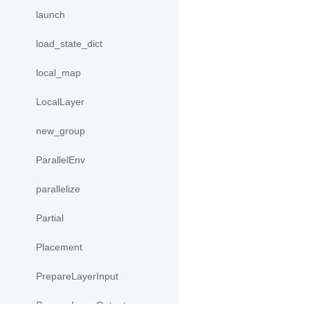
launch
load_state_dict
local_map
LocalLayer
new_group
ParallelEnv
parallelize
Partial
Placement
PrepareLayerInput
PrepareLayerOutput