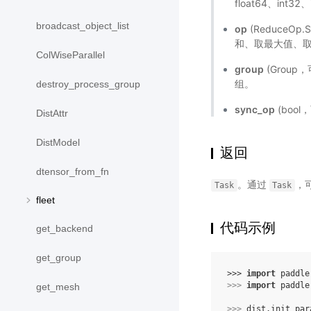
float64、int32
broadcast_object_list
op
(ReduceOp
和、取最大值、
ColWiseParallel
group
(Grou
组。
destroy_process_group
sync_op
(boo
DistAttr
DistModel
返回
dtensor_from_fn
。通过
，
Task
Task
fleet
代码示例
get_backend
get_group
>>> 
import
paddle
>>> 
import
paddle
get_mesh
>>> 
dist
.
init_par