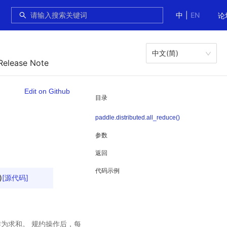
中
|
EN
论
中文(简)
Release Note
Edit on Github
目录
paddle.distributed.all_reduce()
参数
返回
代码示例
)
[源代码]
操作为求和。 规约操作后，每