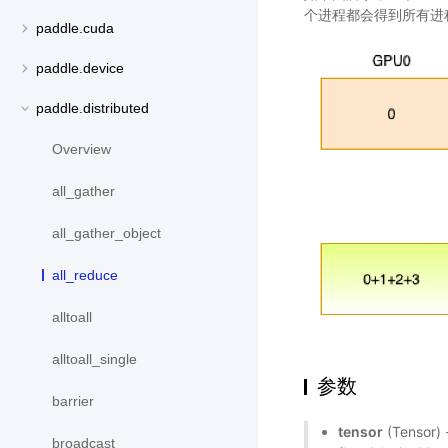
个进程都会得到所有进
paddle.cuda
paddle.device
paddle.distributed
Overview
all_gather
all_gather_object
all_reduce
alltoall
alltoall_single
参数
barrier
tensor
(Tenso
broadcast