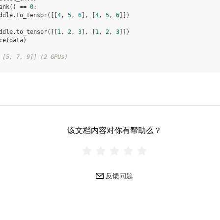
ank
()
==
0
:
ddle
.
to_tensor
([[
4
,
5
,
6
],
[
4
,
5
,
6
]])
ddle
.
to_tensor
([[
1
,
2
,
3
],
[
1
,
2
,
3
]])
ce
(
data
)
 [5, 7, 9]] (2 GPUs)
该文档内容对你有帮助么？
反馈问题