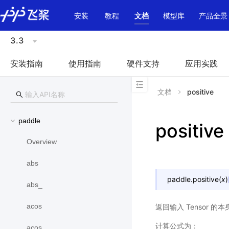
\u200E
安装
教程
文档
模型库
产品全景
3.3
安装指南
使用指南
硬件支持
应用实践
文档
positive
paddle
positive
Overview
abs
paddle.
positive
(
x
)
abs_
acos
返回输入 Tensor 的本
计算公式为：
acos_