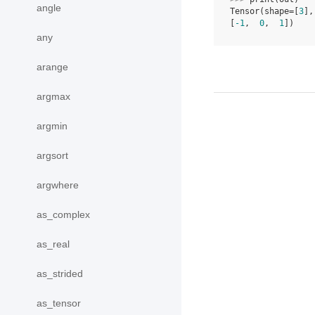
angle
Tensor(shape=[
3
],
[
-1
,  
0
,  
1
])
any
arange
argmax
argmin
argsort
argwhere
as_complex
as_real
as_strided
as_tensor