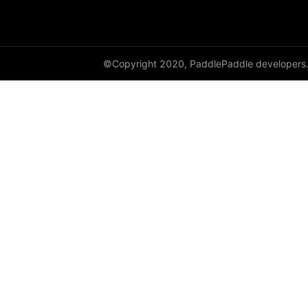
cauchy_
cdist
©Copyright 2020, PaddlePaddle developers
ceil
ceil_
chunk
clamp
clip_
clone
column_stack
combinations