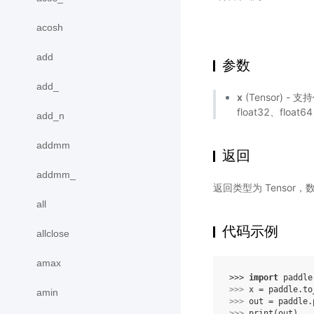
acosh
add
参数
add_
x
(Tensor) - 
float32、float
add_n
addmm
返回
addmm_
返回类型为 Tensor
all
代码示例
allclose
amax
>>> 
import
paddle
>>> 
x
=
paddle
.
to
amin
>>> 
out
=
paddle
.
>>> 
print
(
out
)