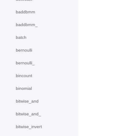
baddbmm
baddbmm_
batch
bernoulli
bernoulli_
bincount
binomial
bitwise_and
bitwise_and_
bitwise_invert