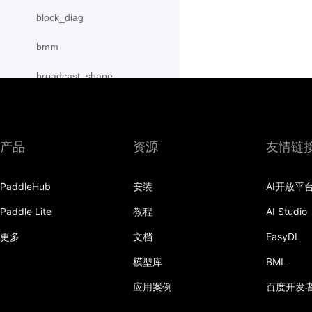
block_diag
bmm
broadcast_shape
broadcast_shapes
broadcast_tensors
产品
资源
友情链
broadcast_to
PaddleHub
安装
AI开放平
bucketize
Paddle Lite
教程
AI Studio
cartesian_prod
更多
文档
EasyDL
cast
模型库
BML
cast_
应用案例
百度开发
cat