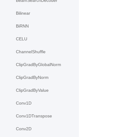
BeamSearchDecoder
Bilinear
BiRNN
CELU
ChannelShuffle
ClipGradByGlobalNorm
ClipGradByNorm
ClipGradByValue
Conv1D
Conv1DTranspose
Conv2D