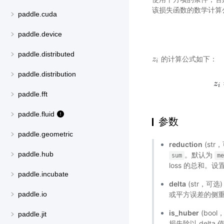
该损失函数的数学计算
paddle.cuda
paddle.device
paddle.distributed
的计算公式如下：
z
z
i
i
paddle.distribution
z
z
i
i
paddle.fft
paddle.fluid
参数
paddle.geometric
reduction
(st
paddle.hub
。默认为
sum
me
loss 的总和。设
paddle.incubate
delta
(str，可选)
或平方误差的侧重。
paddle.io
is_huber
(bool
paddle.jit
损失除以 delta 