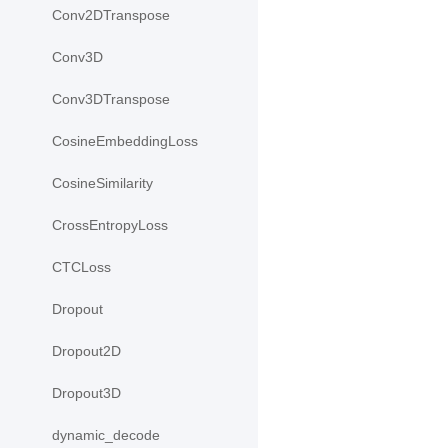
Conv2DTranspose
Conv3D
Conv3DTranspose
CosineEmbeddingLoss
CosineSimilarity
CrossEntropyLoss
CTCLoss
Dropout
Dropout2D
Dropout3D
dynamic_decode