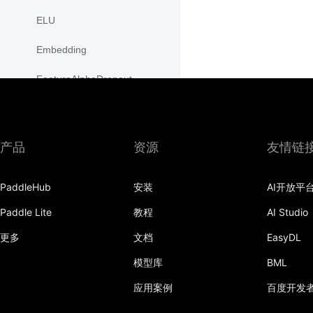
ELU
Embedding
FeatureAlphaDropout
Flatten
Fold
产品
资源
友情链
FractionalMaxPool2D
PaddleHub
安装
AI开放平
FractionalMaxPool3D
Paddle Lite
教程
AI Studio
functional
更多
文档
EasyDL
GaussianNLLLoss
模型库
BML
GELU
应用案例
百度开发
GLU