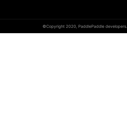
GroupNorm
GRU
©Copyright 2020, PaddlePaddle developers
GRUCell
Hardshrink
Hardsigmoid
Hardswish
Hardtanh
HingeEmbeddingLoss
HSigmoidLoss
Identity