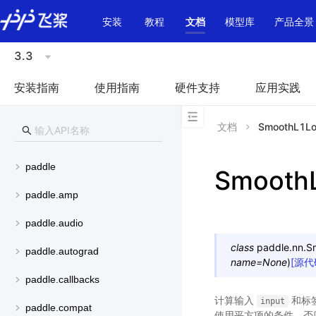
\u200E
安装
教程
文档
模型库
产品全景
3.3
安装指南
使用指南
硬件支持
应用实践
文档
SmoothL1L
paddle
Smooth
paddle.amp
paddle.audio
class
paddle.nn.
S
paddle.autograd
name
=
None
)
[源代
paddle.callbacks
计算输入
和标
input
paddle.compat
使用平方项的条件，否则