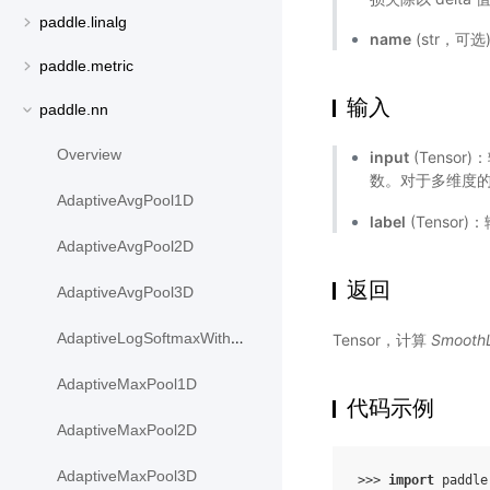
paddle.linalg
name
(str，可
paddle.metric
输入
paddle.nn
Overview
input
(Tensor
数。对于多维度
AdaptiveAvgPool1D
label
(Tensor)
AdaptiveAvgPool2D
返回
AdaptiveAvgPool3D
AdaptiveLogSoftmaxWithLoss
Tensor，计算
Smooth
AdaptiveMaxPool1D
代码示例
AdaptiveMaxPool2D
AdaptiveMaxPool3D
>>> 
import
paddle