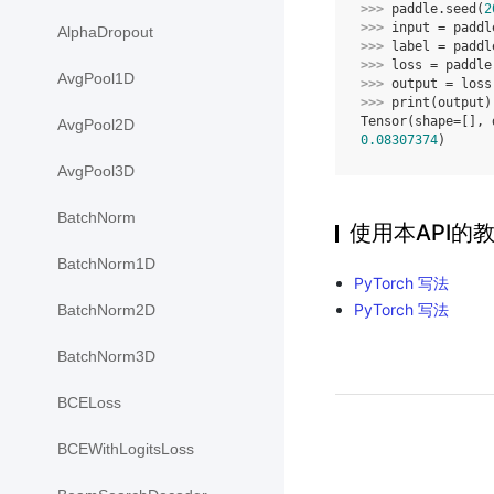
>>> 
paddle
.
seed
(
2
>>> 
input
=
paddl
AlphaDropout
>>> 
label
=
paddl
>>> 
loss
=
paddle
AvgPool1D
>>> 
output
=
loss
>>> 
print
(
output
)
Tensor(shape=[], 
AvgPool2D
0.08307374
)
AvgPool3D
BatchNorm
使用本API的
BatchNorm1D
PyTorch 写法
PyTorch 写法
BatchNorm2D
BatchNorm3D
BCELoss
BCEWithLogitsLoss