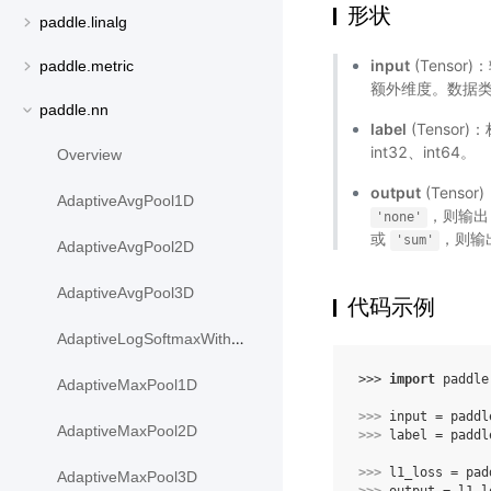
形状
paddle.linalg
input
(Tensor
paddle.metric
额外维度。数据类型为：
paddle.nn
label
(Tensor
int32、int64。
Overview
output
(Tenso
AdaptiveAvgPool1D
，则输出 
'none'
或
，则输出
'sum'
AdaptiveAvgPool2D
AdaptiveAvgPool3D
代码示例
AdaptiveLogSoftmaxWithLoss
>>> 
import
paddle
AdaptiveMaxPool1D
>>> 
input
=
paddl
AdaptiveMaxPool2D
>>> 
label
=
paddl
>>> 
l1_loss
=
pad
AdaptiveMaxPool3D