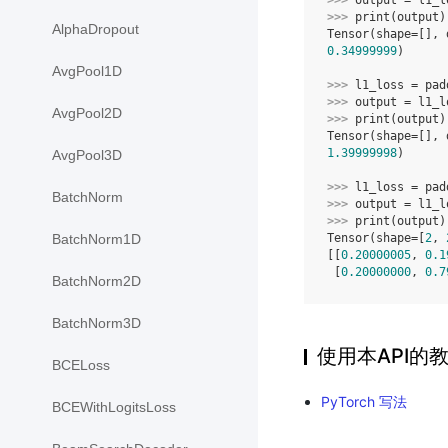
>>> 
output
=
l1_l
>>> 
print
(
output
)
AlphaDropout
Tensor(shape=[], 
0.34999999
)
AvgPool1D
>>> 
l1_loss
=
pad
>>> 
output
=
l1_l
AvgPool2D
>>> 
print
(
output
)
Tensor(shape=[], 
1.39999998
)
AvgPool3D
>>> 
l1_loss
=
pad
BatchNorm
>>> 
output
=
l1_l
>>> 
print
(
output
)
Tensor(shape=[
2
, 
BatchNorm1D
[[
0.20000005
, 
0.1
 [
0.20000000
, 
0.7
BatchNorm2D
BatchNorm3D
使用本API的
BCELoss
PyTorch 写法
BCEWithLogitsLoss