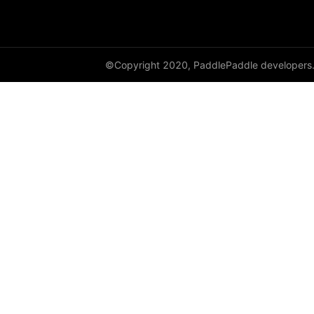
GroupNorm
GRU
©Copyright 2020, PaddlePaddle developers
GRUCell
Hardshrink
Hardsigmoid
Hardswish
Hardtanh
HingeEmbeddingLoss
HSigmoidLoss
Identity