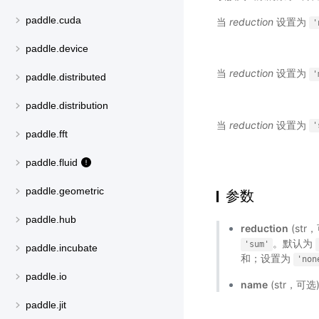
paddle.cuda
当
reduction
设置为
'
paddle.device
当
reduction
设置为
'
paddle.distributed
paddle.distribution
当
reduction
设置为
'
paddle.fft
paddle.fluid
paddle.geometric
参数
paddle.hub
reduction
(st
。默认为
'sum'
paddle.incubate
和；设置为
'non
paddle.io
name
(str，可
paddle.jit