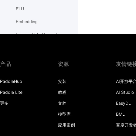
ELU
Embedding
FeatureAlphaDropout
Flatten
Fold
产品
资源
友情链
FractionalMaxPool2D
PaddleHub
安装
AI开放平
FractionalMaxPool3D
Paddle Lite
教程
AI Studio
functional
更多
文档
EasyDL
GaussianNLLLoss
模型库
BML
GELU
应用案例
百度开发
GLU