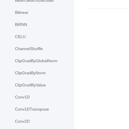
BeamSearchDecoder
Bilinear
BiRNN
CELU
ChannelShuffle
ClipGradByGlobalNorm
ClipGradByNorm
ClipGradByValue
Conv1D
Conv1DTranspose
Conv2D