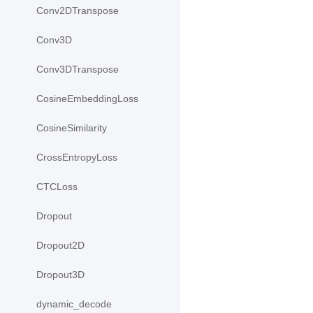
Conv2DTranspose
Conv3D
Conv3DTranspose
CosineEmbeddingLoss
CosineSimilarity
CrossEntropyLoss
CTCLoss
Dropout
Dropout2D
Dropout3D
dynamic_decode