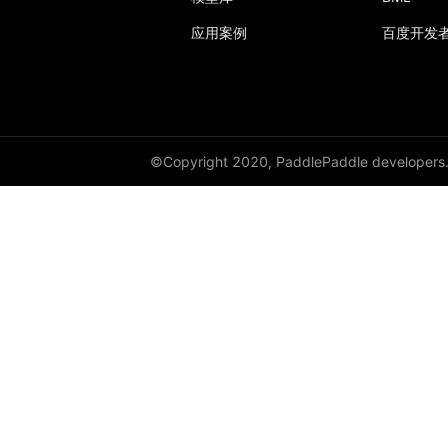
应用案例
百度开发
GroupNorm
GRU
GRUCell
©Copyright 2020, PaddlePaddle developers
Hardshrink
Hardsigmoid
Hardswish
Hardtanh
HingeEmbeddingLoss
HSigmoidLoss
Identity