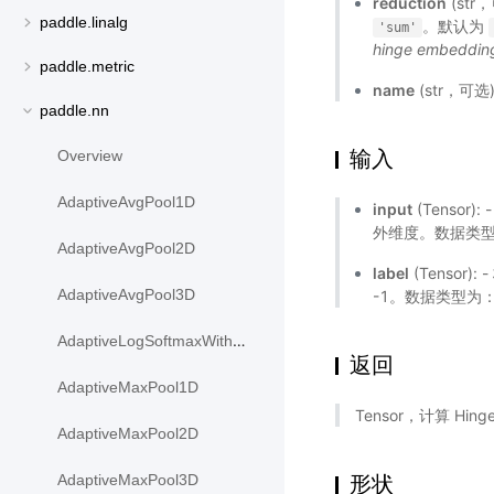
reduction
(st
paddle.linalg
。默认为
'sum'
hinge embedding
paddle.metric
name
(str，可
paddle.nn
输入
Overview
AdaptiveAvgPool1D
input
(Tensor):
外维度。数据类型为：
AdaptiveAvgPool2D
label
(Tensor)
AdaptiveAvgPool3D
-1。数据类型为：fl
AdaptiveLogSoftmaxWithLoss
返回
AdaptiveMaxPool1D
Tensor，计算 Hin
AdaptiveMaxPool2D
形状
AdaptiveMaxPool3D