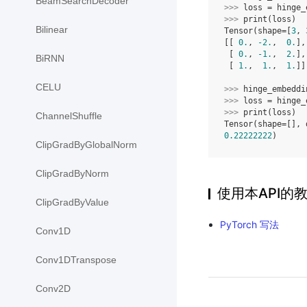
BeamSearchDecoder
>>> 
loss
=
hinge_
>>> 
print
(
loss
)
Bilinear
Tensor(shape=[
3
, 
[[ 
0.
, 
-2.
,  
0.
],
 [ 
0.
, 
-1.
,  
2.
],
BiRNN
 [ 
1.
,  
1.
,  
1.
]]
CELU
>>> 
hinge_embeddi
>>> 
loss
=
hinge_
>>> 
print
(
loss
)
ChannelShuffle
Tensor(shape=[], 
0.22222222
)
ClipGradByGlobalNorm
ClipGradByNorm
使用本API的
ClipGradByValue
PyTorch 写法
Conv1D
Conv1DTranspose
Conv2D