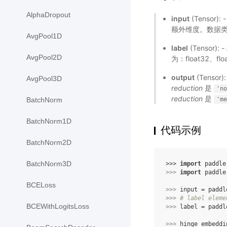
AlphaDropout
input
(Tensor)
额外维度。数据类型为
AvgPool1D
label
(Tensor)
AvgPool2D
为：float32、flo
output
(Tensor)
AvgPool3D
reduction
是
'n
reduction
是
'm
BatchNorm
BatchNorm1D
代码示例
BatchNorm2D
BatchNorm3D
>>> 
import
paddle
>>> 
import
paddle
BCELoss
>>> 
input
=
paddl
>>> 
# label eleme
BCEWithLogitsLoss
>>> 
label
=
paddl
>>> 
hinge_embeddi