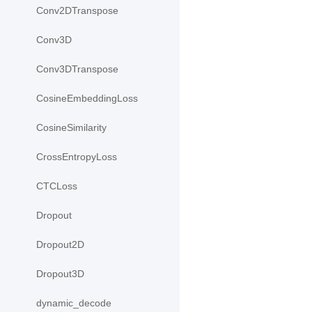
Conv2DTranspose
Conv3D
Conv3DTranspose
CosineEmbeddingLoss
CosineSimilarity
CrossEntropyLoss
CTCLoss
Dropout
Dropout2D
Dropout3D
dynamic_decode