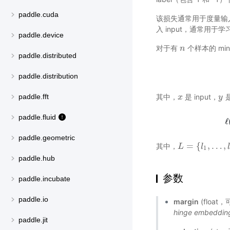
paddle.cuda
该损失通常用于度量输入 
入 input，通常用
paddle.device
对于有
个样本的 mi
n
n
paddle.distributed
paddle.distribution
paddle.fft
其中，
是 input，
是
x
x
y
y
paddle.fluid
ℓ
ℓ
(
paddle.geometric
=
{
,
…
,
其中，
L
L
=
{
l
1
,
…
l
,
l
N
}
⊤
1
paddle.hub
参数
paddle.incubate
paddle.io
margin
(float
hinge embedding
paddle.jit