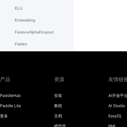
ELU
Embedding
FeatureAlphaDropout
Flatten
Fold
FractionalMaxPool2D
产品
资源
友情链
FractionalMaxPool3D
functional
PaddleHub
安装
AI开放平
GaussianNLLLoss
Paddle Lite
教程
AI Studio
GELU
更多
文档
EasyDL
模型库
BML
GLU