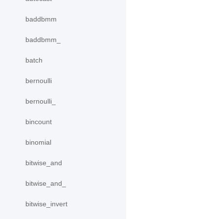
baddbmm
baddbmm_
batch
bernoulli
bernoulli_
bincount
binomial
bitwise_and
bitwise_and_
bitwise_invert