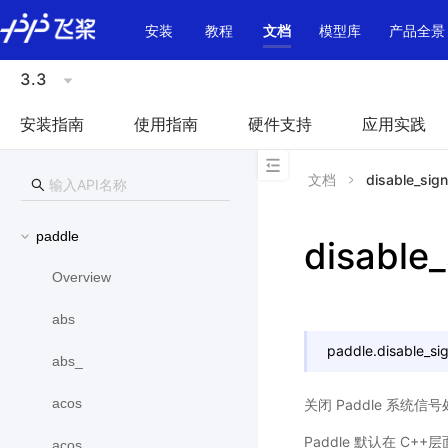
\u200E
安装
教程
文档
模型库
产品全景
3.3
安装指南
使用指南
硬件支持
应用实践
文档
disable_sign
paddle
disable_
Overview
abs
paddle.
disable_si
abs_
acos
关闭 Paddle 系统信
Paddle 默认在 C
acos_