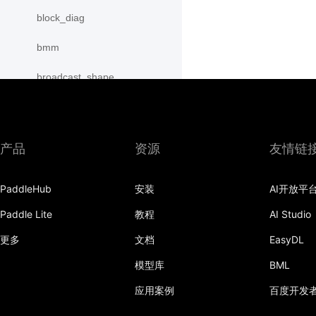
block_diag
bmm
broadcast_shape
broadcast_shapes
broadcast_tensors
产品
资源
友情链
broadcast_to
PaddleHub
安装
AI开放平
bucketize
Paddle Lite
教程
AI Studio
cartesian_prod
更多
文档
EasyDL
cast
模型库
BML
cast_
应用案例
百度开发
cat