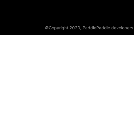
cauchy_
cdist
©Copyright 2020, PaddlePaddle developers
ceil
ceil_
chunk
clamp
clip_
clone
column_stack
combinations